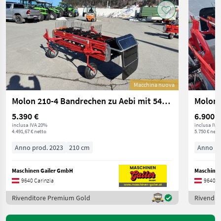
Macchina nuova
Molon 210-4 Bandrechen zu Aebi mit 540U/min
Molon 
5.390 €
6.900 €
inclusa IVA 20%
inclusa IVA
4.491,67 € netto
5.750 € nett
Anno prod. 2023
210 cm
Anno pr
Maschinen Gailer GmbH
Maschinen
9640 Carinzia
9640 C
Rivenditore Premium Gold
Rivendit