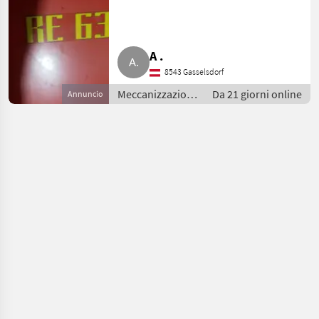
(Heubelüftung)
A .
8543 Gasselsdorf
Meccanizzazione
Da 21 giorni online
Annuncio
interna /
Essiccatoio per
fieno