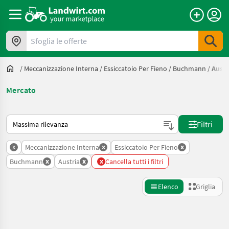
Sfoglia le offerte
/
Meccanizzazione Interna
/
Essiccatoio Per Fieno
/
Buchmann
/
Austr
Mercato
Ecco come viene ordinato su Landwirt.com
Filtri
x
x
x
Meccanizzazione Interna
Essiccatoio Per Fieno
x
x
x
Buchmann
Austria
Cancella tutti i filtri
Elenco
Griglia