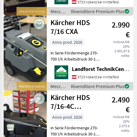
8723 Kobenz bei Knittelfeld
Wartezeiten oder
Wegstrecken zu ersparen,
Meccanizzazione
Rivenditore Premium Plus
Macchina nuova
bitten w
interna
Kärcher HDS
2.990
/
Schurr
7/16 CXA
€
Anno prod. 2026
inclusa IVA
20%
2.491,67 €
in Serie Fördermenge 270-
netto
700 l/h Arbeitsdruck 30-160
bar Gewicht 113 kg 10m HD-
Landforst TechnikCenter Knittelfeld
Schlauch Strahlrohr
1050mm Powerdüse Um
8723 Kobenz bei Knittelfeld
Ihnen unnötige Wartezeiten
Meccanizzazione
Rivenditore Premium Plus
Macchina nuova
oder Wegstrecken
interna
Kärcher HDS
2.490
/
Kärcher
7/16-4C
€
Anniversary
Anno prod. 2026
inclusa IVA
20%
Edition
2.075 €
in Serie Fördermenge 270-
netto
700 l/h Arbeitsdruck 30-160