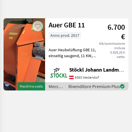
Affina
la
ricerca
Auer GBE 11
6.700
€
Anno prod. 2017
Categoria
Paese
Filtri
4
IVA/commissione
inclusa
Auer Heubelüftung GBE 11,
Mostra
5.929,20 €
PERCORSO
einseitig saugend, 11 KW,
Reimposta
1
netto
ATTUALE
wenig gebraucht, sofort
risultati
Settore
verfügbar, A
Stöckl Johann Landmaschinen GesmbH & Co KG
agricolo
Meccanizzazione interna
6363 Westendorf
Essiccatoio per fieno
Meccanizzazione
Interna
Meccanizzazione
Rivenditore Premium Plus
Macchina usata
Essiccatoio
interna
Per Fieno
/ Auer
Auer
SCEGLI
CATEGORIA