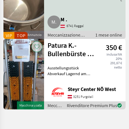
€
M .
6741 Raggal
Meccanizzazione
1 mese online
VIP
TOP
Annuncio
interna / Impianti di
Patura K.-
350 €
refrigerazione
Bullenbürste mit
inclusa IVA
20%
Schutzrahmen
291,67 €
netto
Ausstellungsstück
Abverkauf Lagernd am
Standort Purgstall Herr
Wagner 067683909233
Steyr Center NÖ West
Meccanizzazione interna
Strumenti per zootecnia e
3251 Purgstall
cura animali
Meccanizzazione
Rivenditore Premium Plus
Macchina usata
interna
/ Patura