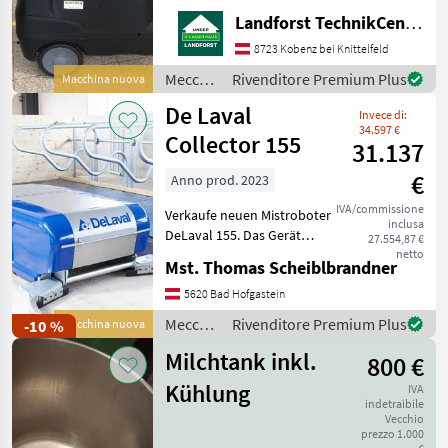
bar Gewicht 113 kg 10m HD-
Landforst TechnikCenter Knittelfeld
Schlauch Strahlrohr
1050mm Powerdüse Um
8723 Kobenz bei Knittelfeld
Ihnen unnötige Wartezeiten
Meccanizzazione
Rivenditore Premium Plus
Macchina nuova
oder Wegstrecken
interna
De Laval
Invece di:
/
34.597 €
Kärcher
Collector 155
31.137
€
Anno prod. 2023
IVA/commissione
Verkaufe neuen Mistroboter
inclusa
DeLaval 155. Das Gerät
27.554,87 €
wurde neu gekauft, aber
netto
Mst. Thomas Scheiblbrandner
leider nicht eingebaut
wegen
5620 Bad Hofgastein
Planungsänderungen.
Meccanizzazione
Rivenditore Premium Plus
-10 %
Macchina nuova
Produktgarantie kann noch
interna
aktiviert we
Milchtank inkl.
800 €
/ De
Laval
Kühlung
IVA
indetraibile
Vecchio
prezzo 1.000