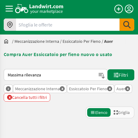
Sfoglia le offerte
/
Meccanizzazione Interna
/
Essiccatoio Per Fieno
/
Auer
Compra Auer Essiccatoio per fieno nuovo o usato
Ecco come viene ordinato su Landwirt.com
Filtri
x
x
x
x
Meccanizzazione Interna
Essiccatoio Per Fieno
Auer
x
Cancella tutti i filtri
Elenco
Griglia