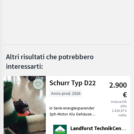
Auer
HSR
Lasco
Spindler
RMH
Altri risultati che potrebbero
interessarti:
Weiss Mawek
Mostra
Schurr Typ D22
2.900
tutti
11
€
Anno prod. 2026
inclusa IVA
MARKETPLACE
20%
in Serie energiesparender
2.416,67 €
Offerte dei
3ph-Motor Alu Gehäuse
netto
Marketplace
Annunci
rivenditori
230V/50Hz Gewicht ca.
120kg Start durch drehen
Landforst TechnikCenter Knittelfeld
Um Ihnen unnötige