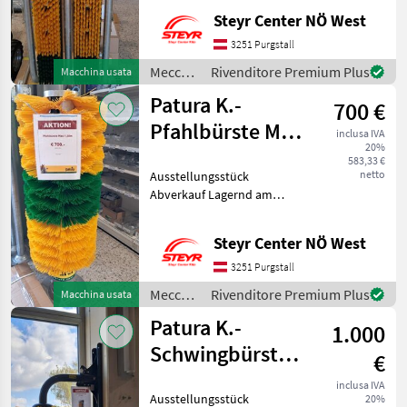
Wagner 067683909233
Steyr Center NÖ West
Meccanizzazione interna
Strumenti per zootecnia e
3251 Purgstall
cura animali
Meccanizzazione
Rivenditore Premium Plus
Macchina usata
interna
Patura K.-
700 €
/ Patura
Pfahlbürste Maxi
inclusa IVA
20%
1,50m
583,33 €
netto
Ausstellungsstück
Abverkauf Lagernd am
Standort Purgstall Herr
Wagner 0676/83909233
Steyr Center NÖ West
Meccanizzazione interna
Strumenti per zootecnia e
3251 Purgstall
cura animali
Meccanizzazione
Rivenditore Premium Plus
Macchina usata
interna
Patura K.-
1.000
/ Patura
Schwingbürste
€
Maxi
inclusa IVA
Ausstellungsstück
20%