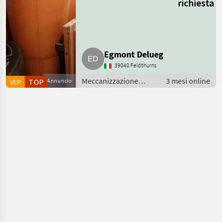
richiesta
Egmont Delueg
39040 Feldthurns
Meccanizzazione
3 mesi online
VIP
TOP
Annuncio
interna / Macchinari
per stalle