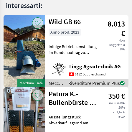
interessarti:
Wild GB 66
8.013
€
Anno prod. 2023
Non
soggetto a
Infolge Betriebsumstellung
IVA
im Kundenauftrag zu
verkaufen. Heugebläse in
neuwertigem Zustand.
Lingg Agrartechnik AG
Motor 30PS/22KW mit
6112 Doppleschwand
Frequenzumformer für
stufenlose
Meccanizzazione
Rivenditore Premium Plus
Macchina usata
Drehzahlverstellung
interna
Patura K.-
350 €
/ Wild
Bullenbürste mit
inclusa IVA
20%
Schutzrahmen
291,67 €
netto
Ausstellungsstück
Abverkauf Lagernd am
Standort Purgstall Herr