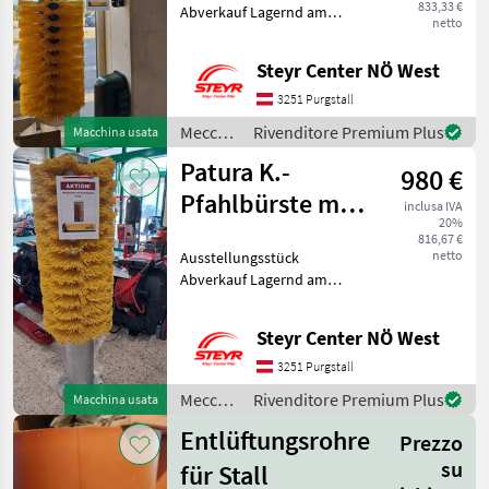
833,33 €
Abverkauf Lagernd am
netto
Standort Purgstall Herr
Wagner 0676/83909233
Steyr Center NÖ West
Meccanizzazione interna
Strumenti per zootecnia e
3251 Purgstall
cura animali
Meccanizzazione
Rivenditore Premium Plus
Macchina usata
interna
Patura K.-
980 €
/ Patura
Pfahlbürste mit
inclusa IVA
20%
Bodenplatte
816,67 €
netto
Ausstellungsstück
Abverkauf Lagernd am
Standort Purgstall Herr
Wagner 0676/83909233
Steyr Center NÖ West
Meccanizzazione interna
Strumenti per zootecnia e
3251 Purgstall
cura animali
Meccanizzazione
Rivenditore Premium Plus
Macchina usata
interna
Entlüftungsrohre
Prezzo
/ Patura
su
für Stall