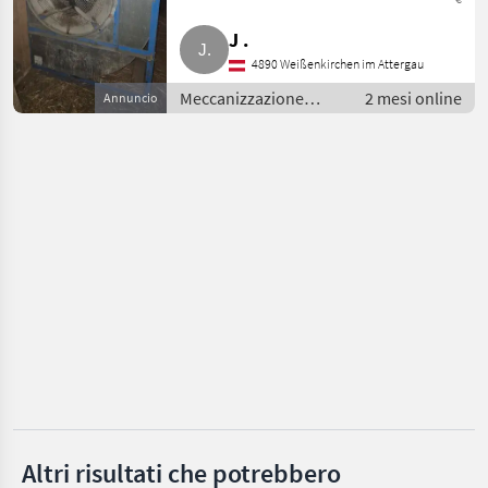
ASCO
J .
HSR
4890 Weißenkirchen im Attergau
Meccanizzazione
2 mesi online
Annuncio
Lasco
interna / Essiccatoio
per fieno
Spindler
RMH
Weiss Mawek
Mostra
tutti
11
MARKETPLACE
Offerte dei
Marketplace
Annunci
rivenditori
Altri risultati che potrebbero