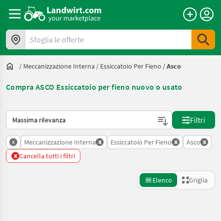
Sfoglia le offerte
/
Meccanizzazione Interna
/
Essiccatoio Per Fieno
/
Asco
Compra ASCO Essiccatoio per fieno nuovo o usato
Ecco come viene ordinato su Landwirt.com
Filtri
x
x
x
x
Meccanizzazione Interna
Essiccatoio Per Fieno
Asco
x
Cancella tutti i filtri
Elenco
Griglia