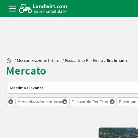
/
Meccanizzazione Interna
/
Essiccatoio Per Fieno
/
Buchmann
Mercato
Ecco come viene ordinato su Landwirt.com
x
x
x
Meccanizzazione Interna
Essiccatoio Per Fieno
Buchman