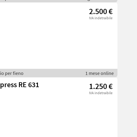
2.500 €
IVA indetraibile
io per fieno
1 mese online
press RE 631
1.250 €
IVA indetraibile