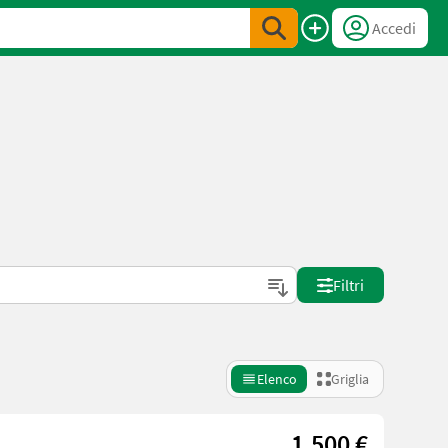
Accedi
Filtri
Elenco
Griglia
1.500 €