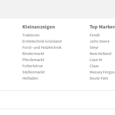
Kleinanzeigen
Top Marke
Traktoren
Fendt
Erntetechnik Grünland
John Deere
Forst- und Holztechnik
Steyr
Rindermarkt
New Holland
Pferdemarkt
Case IH
Futterbörse
Claas
Stellenmarkt
Massey Fergu
Hofladen
Deutz-Fahr