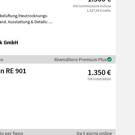
IVA/commissione inclusa
1.327,43 € netto
ubelüftung/Heutrocknungs-
ik GmbH
nn
Rivenditore Premium Plus
n RE 901
1.350 €
IVA indetraibile
io per fieno
Da 5 giorni online