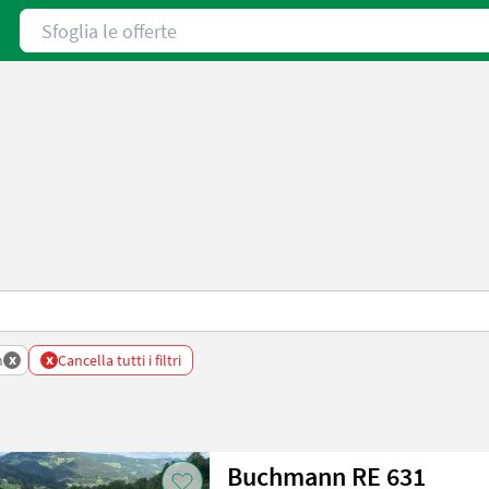
Sfoglia le offerte
x
x
n
Cancella tutti i filtri
Buchmann RE 631