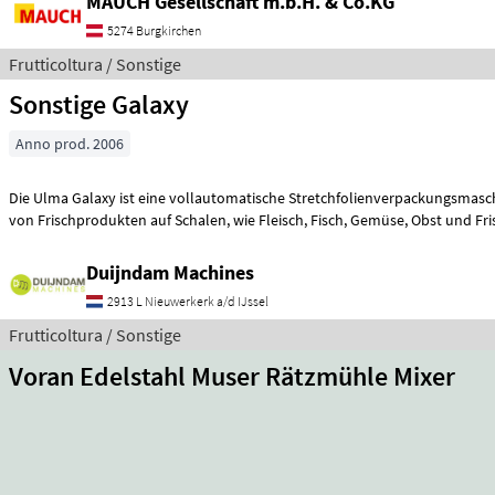
MAUCH Gesellschaft m.b.H. & Co.KG
5274 Burgkirchen
Frutticoltura / Sonstige
Sonstige Galaxy
Anno prod. 2006
Die Ulma Galaxy ist eine vollautomatische Stretchfolienverpackungsmas
von Frischprodukten auf Schalen, wie Fleisch, Fisch, Gemüse, O
Duijndam Machines
2913 L Nieuwerkerk a/d IJssel
Frutticoltura / Sonstige
Voran Edelstahl Muser Rätzmühle Mixer