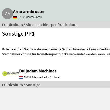
Arno armbruster
77791 Berghaupten
Frutticoltura / Altre macchine per frutticoltura
Sonstige PP1
Bitte beachten Sie, dass die mechanische Sämaschine derzeit nur in Verbindung mit der
Stempelvorrichtung für 6-cm-Kompostblöcke verwendet werden kann.Die
Duijndam Machines
2913 L Nieuwerkerk a/d IJssel
Frutticoltura / Sonstige