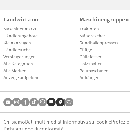
Landwirt.com
Maschinengruppen
Maschinenmarkt
Traktoren
Händlerangebote
Mähdrescher
Kleinanzeigen
Rundballenpressen
Händlersuche
Pflüge
Versteigerungen
Güllefässer
Alle Kategorien
Holzspalter
Alle Marken
Baumaschinen
Anzeige aufgeben
Anhänger
Chi siamo
Dati multimediali
Informativa sui cookie
Protezio
Dichiarazione di conformità