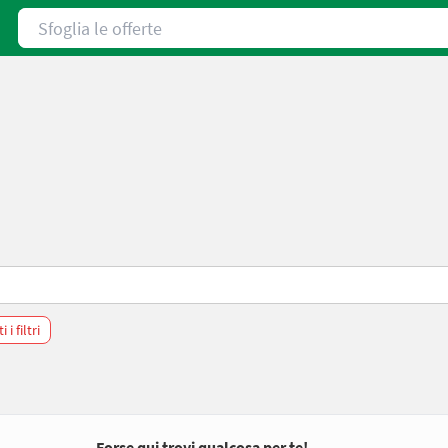
Sfoglia le offerte
 i filtri
Forse qui trovi qualcosa per te!