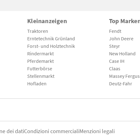
Kleinanzeigen
Top Marke
Traktoren
Fendt
Erntetechnik Grünland
John Deere
Forst- und Holztechnik
Steyr
Rindermarkt
New Holland
Pferdemarkt
Case IH
Futterbörse
Claas
Stellenmarkt
Massey Fergu
Hofladen
Deutz-Fahr
ne dei dati
Condizioni commerciali
Menzioni legali