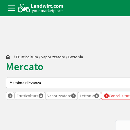
/
Frutticoltura
/
Vaporizzatore
/
Lettonia
Mercato
Ecco come viene ordinato su Landwirt.com
x
x
x
x
x
Frutticoltura
Vaporizzatore
Lettonia
Cancella tutti