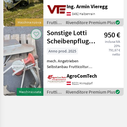
Köder! Ausführung kann
Ing. Armin Vieregg
auf Wunsch geändert
werden. - mit Kat 2
8492 Halbenrain
Gerätedreieck - 2
Frutticoltura
Rivenditore Premium Plus
Macchina nuova
doppelwirkende
/
Sonstige Lotti
Anschlüsse (Schwenken u
950 €
Sonstige
Scheibenpflug
inclusa IVA
20%
DR2 DX
791,67 €
Anno prod. 2025
netto
mech. Angetrieben
Selbstanbau Frutticoltura
Altre macchine per
AgroComTech
frutticoltura
8221 Hirnsdorf
Frutticoltura
Rivenditore Premium Plus
Macchina usata
/
Sonstige