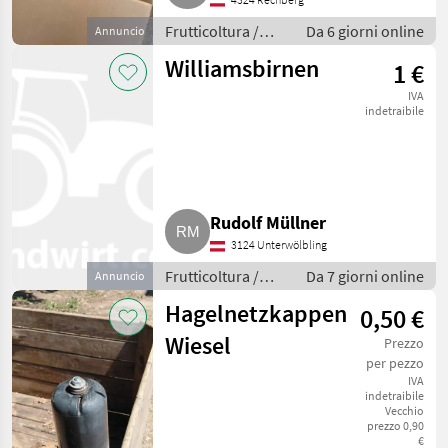
Frutticoltura /
Da 6 giorni online
Annuncio
Altre macchine
Williamsbirnen
1 €
per frutticoltura
IVA
indetraibile
Rudolf Müllner
3124 Unterwölbling
Frutticoltura /
Da 7 giorni online
Annuncio
Altre macchine
Hagelnetzkappen
0,50 €
per frutticoltura
Wiesel
Prezzo
per pezzo
IVA
indetraibile
Vecchio
prezzo 0,90
€