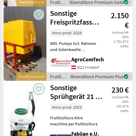
Frutticoltura
Rivenditore Premium Gold
Macchina nuova
/
Sonstige
2.150
Sonstige
Freispritzfass
€
600
Anno prod. 2024
inclusa IVA
20%
1.791,67 €
60lt. Pumpe incl. Rahmen
netto
und Gelenkwelle
Frutticoltura Altre
AgroComTech
macchine per frutticoltura
8221 Hirnsdorf
Frutticoltura
Rivenditore Premium Plus
Macchina nuova
/
Sonstige
230 €
Sonstige
Sprühgerät 21 l,
inclusa IVA
20%
52 CC
191,67 €
Anno prod. 2023
netto
Frutticoltura Altre
macchine per frutticoltura
Fabijan e.U.