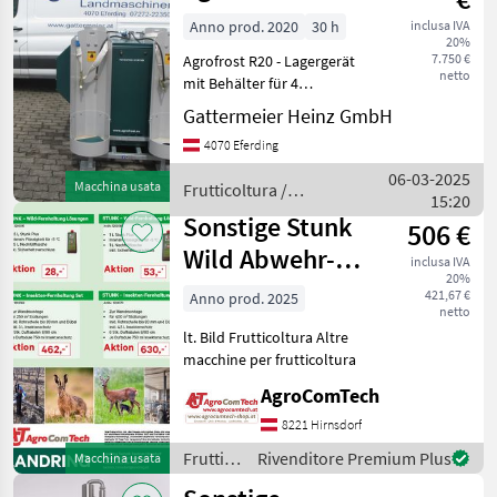
Anno prod. 2020
30 h
inclusa IVA
20%
7.750 €
Agrofrost R20 - Lagergerät
netto
mit Behälter für 4
Flaschenhalter ø 350 - 380
Gattermeier Heinz GmbH
mm oder mit Behälter für 4
4070 Eferding
Flaschenhalter ø 310 - 330
mm Auslass 20 cm vom
06-03-2025
Macchina usata
Frutticoltura /
Boden entfer
15:20
Sonstige
Sonstige Stunk
506 €
Wild Abwehr-
inclusa IVA
20%
System
421,67 €
Anno prod. 2025
netto
lt. Bild Frutticoltura Altre
macchine per frutticoltura
AgroComTech
8221 Hirnsdorf
Frutticoltura
Rivenditore Premium Plus
Macchina usata
/