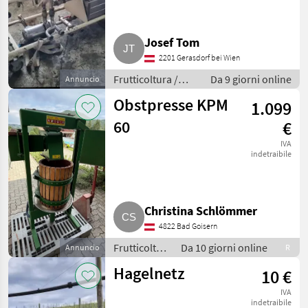
Weinpresse
Josef Tom
2201 Gerasdorf bei Wien
Frutticoltura /
Da 9 giorni online
Annuncio
Altre macchine
Obstpresse KPM
1.099
per frutticoltura
60
€
IVA
indetraibile
Christina Schlömmer
4822 Bad Goisern
Frutticoltura
Da 10 giorni online
Annuncio
R
/ Altre
Hagelnetz
10 €
macchine
per
IVA
frutticoltura
indetraibile