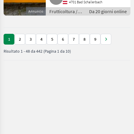
4701 Bad Schallerbach
Frutticoltura /
Da 20 giorni online
Annuncio
Altre macchine
per frutticoltura
1
2
3
4
5
6
7
8
9
Risultato
1
-
48
da
442
(Pagina 1 da 10)