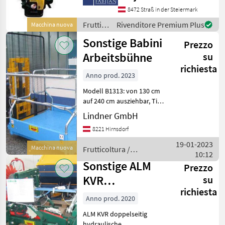
8472 Straß in der Steiermark
Frutticoltura
Rivenditore Premium Plus
Macchina nuova
/
Sonstige Babini
Prezzo
Sonstige
Arbeitsbühne
su
richiesta
Anno prod. 2023
Modell B1313: von 130 cm
auf 240 cm ausziehbar, Tiefe
ca. 150 cm, je Seite 8-fach
Lindner GmbH
verstellbar EUR 3.590, -- ///
8221 Hirnsdorf
Modell B1315: von 150 cm
auf 280 cm ausziehbar, Tie
19-01-2023
Macchina nuova
Frutticoltura /
10:12
Sonstige
Sonstige ALM
Prezzo
KVR
su
richiesta
Anbaurahmen
Anno prod. 2020
ALM KVR doppelseitig
hydraulische