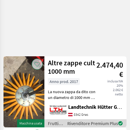
Altre zappe cult
2.474,40
1000 mm
€
Anno prod. 2017
inclusa IVA
20%
2.062 €
La nuova zappa da dito con
netto
un diametro di 1000 mm e
una lunghezza delle dita di
Landtechnik Hütter GmbH & Co KG
210 mm, grazie a questo
grande diametro, questa
8342 Gnas
zappa ha il doppio effetto
Frutticoltura
Rivenditore Premium Plus
Macchina usata
di lavoraz
/