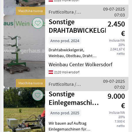
Rebsetzbohrer Rb 150 FDAS
Gerät ist komplett mit
09-07-2025
Macchina nuova
Frutticoltura /
Hydraulikleitungen ausg
07:03
Sonstige
Sonstige
2.450
DRAHTABWICKELGERÄT
€
Anno prod. 2024
inclusa IVA
20%
2.041,67 €
Drahtabwickelgerät,
netto
Weinbau, Obstbau, Draht
abwickeln, Draht
Weinbau Center Wolkersdorf
Drahtabwickelgerät der
2120 Wolkersdorf
Firma Bauer: - für 4 Drähte -
einstellbare Federbremse -
09-07-2025
Macchina nuova
Frutticoltura /
Heck- und Frontanba
07:02
Sonstige
Sonstige
9.000
Einlegemaschine
€
für Köder
Anno prod. 2025
inclusa IVA
20%
7.500 €
Wir bauen auf Auftrag
netto
Einlegemaschinen für