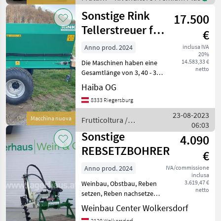
1.400 mm
/
Sonstige Rink
17.500
Sonstige
Tellerstreuer für
€
Obstplantagen
Anno prod. 2024
inclusa IVA
20%
14.583,33 €
Die Maschinen haben eine
netto
Gesamtlänge von 3, 40 - 3,
80 m, eine Gesamtbreite
Haiba OG
von 1, 30 - 1, 75 m und eine
8333 Riegersburg
Gesamthöhe von 1, 55 - 1,
70 m. Die Ladekapazität
23-08-2023
Macchina nuova
Frutticoltura /
beträgt 1, 20 -
06:03
Sonstige
Sonstige
4.090
REBSETZBOHRER
€
Anno prod. 2024
IVA/commissione
inclusa
3.619,47 €
Weinbau, Obstbau, Reben
netto
setzen, Reben nachsetzen,
Optimal zum Nachsetzen
Weinbau Center Wolkersdorf
von Reben Bauer
2120 Wolkersdorf