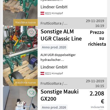
Breitenverstellung
Lindner GmbH
stufenlos, für ALM
8221 Hirnsdorf
Rollhacke mit 2 bis 5
Hacksternen, und
29-11-2019
Macchina nuova
Frutticoltura /
Fingerhacken von 50cm bis
16:19
Sonstige
1, 00m, mittelschwere
Sonstige ALM
Prezzo
Ausfü
UGR Classic Line
su
richiesta
Anno prod. 2020
ALM UGR doppelseitiger
hydraulischer
Anbaurahmen Front und
Lindner GmbH
Heckanbau hydraulische
8221 Hirnsdorf
Neigungsverstellung, hydr.
Breitenverstellung, mit
29-11-2019
Macchina nuova
Frutticoltura /
elektrohydrauischen
16:15
Sonstige
Proportiona
Sonstige Mauki
2.208
GX200
€
Anno prod. 2026
inclusa IVA