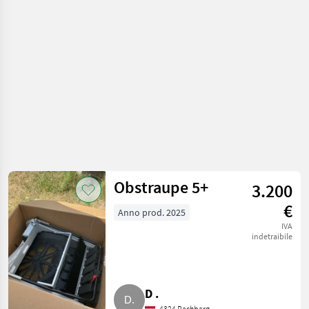
Altre macchine
per frutticoltura
Obstraupe 5+
3.200
€
Anno prod. 2025
IVA
indetraibile
D .
4324 Rechberg