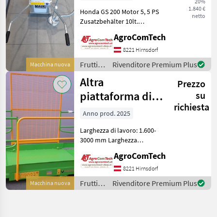
20%
1.840 €
Honda GS 200 Motor 5, 5 PS
netto
Zusatzbehälter 10lt.
Feuerverzinkt Gewicht 37kg
AgroComTech
Masse 126/59/64
Frachtkosten nach PLZ
8221 Hirnsdorf
Frutticoltura Altre
Frutticoltura
Rivenditore Premium Plus
Macchina nuova
macchine per frutticoltu
/
Altra
Prezzo
Sonstige
piattaforma di
su
richiesta
lavoro PE 1500
Anno prod. 2025
Larghezza di lavoro: 1.600-
3000 mm Larghezza
interna: 1200mm Peso 350
AgroComTech
kg Scatole grandi con
supplemento Frutticoltura
8221 Hirnsdorf
Altre macchine per
Frutticoltura
Rivenditore Premium Plus
Macchina nuova
frutticoltura
/
Sonstige