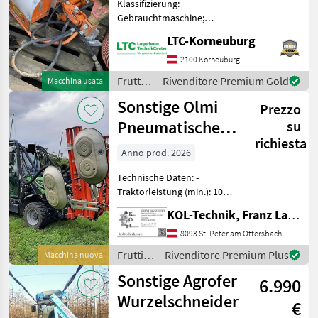
Klassifizierung:
Gebrauchtmaschine;
Sonstige
Seriennummer/Fahrgestellnummer:
LTC-Korneuburg
03107/08; Anzahl
Maschio
Vorbesitzer: 1; Weitere
2100 Korneuburg
Maschinenmerkmale:
Frutticoltura
Rivenditore Premium Gold
Macchina usata
Braun
Rebstammputzer Standort
/
Sonstige Olmi
Lagerhaus Wer
Prezzo
Sonstige
Vimas
Pneumatischer
su
richiesta
Obstbauentlauber
Clemens
Anno prod. 2026
Technische Daten: -
Ero
Traktorleistung (min.): 100
PS - Zapfwelle: 750 U/min -
Mostra
KOL-Technik, Franz Lampl-Küssner
Gewicht: 1.200 kg -
tutti
Rahmenneigung: 30° -
8093 St. Peter am Ottersbach
20
Arbeitsbereich (pro Seite):
Frutticoltura
Rivenditore Premium Plus
Macchina nuova
1.400 mm - Arb
MODELLO
/
Sonstige Agrofer
6.990
Sonstige
Wurzelschneider
€