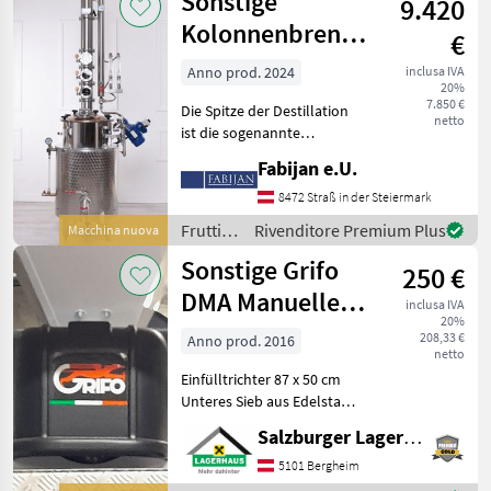
Sonstige
9.420
Sonstige
Kolonnenbrennerei
€
95L „TOTEM“
Anno prod. 2024
inclusa IVA
20%
7.850 €
Die Spitze der Destillation
netto
ist die sogenannte
„einstufige
Fabijan e.U.
Destillationsmethode“. Man
kann in einem Arbeitsgang
8472 Straß in der Steiermark
hochprozentige Destillate
Frutticoltura
Rivenditore Premium Plus
Macchina nuova
gewinnen. Dank dieser
/
Sonstige Grifo
Techn
250 €
Sonstige
DMA Manuelle
inclusa IVA
20%
Traubenmühle/Abbeermasc
208,33 €
Anno prod. 2016
netto
Einfülltrichter 87 x 50 cm
Unteres Sieb aus Edelstahl
Seitliches manuelles
Salzburger Lagerhaus-Technik
Zahnradgetriebe
Frutticoltura Altre
5101 Bergheim
macchine per frutticoltura