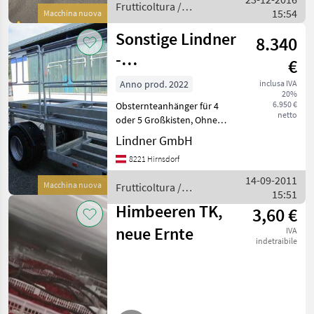
zappatric
Frutticoltura /
15:54
Macchina nuova
Sonstige
Sonstige Lindner
8.340
-
€
Obsternteanhänger
Anno prod. 2022
inclusa IVA
20%
6.950 €
Obsternteanhänger für 4
netto
oder 5 Großkisten, Ohne
Lenkung und Bremse,
Lindner GmbH
hydraulisch gelenkte Achse
8221 Hirnsdorf
ungebremst 10km/H,
hyraulisch gelenkte Achse
14-09-2011
Macchina nuova
Frutticoltura /
gebremst , Schwenkdeichse
15:51
Sonstige
Himbeeren TK,
3,60 €
neue Ernte
IVA
indetraibile