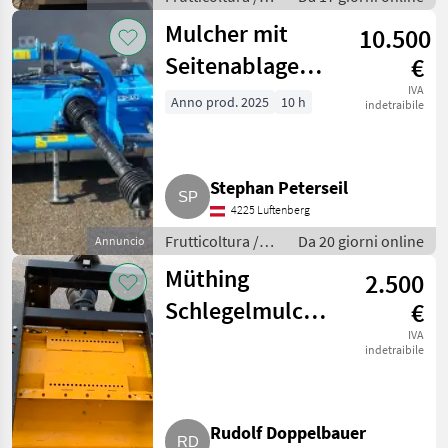
Altre macchine
Mulcher mit
10.500
per frutticoltura
Seitenablage
€
mittels
IVA
Anno prod. 2025
10 h
indetraibile
Schnecke Nobili,
Kuhn
Stephan Peterseil
4225 Luftenberg
Frutticoltura /
Da 20 giorni online
Annuncio
Altre macchine
Müthing
2.500
per frutticoltura
Schlegelmulcher
€
1,20 m, Profi-
IVA
indetraibile
Qualität
Rudolf Doppelbauer