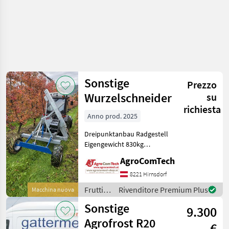
Sonstige
Prezzo
Wurzelschneider
su
richiesta
Anno prod. 2025
Dreipunktanbau Radgestell
Eigengewicht 830kg
Gewichtsträger incl.
AgroComTech
Gewichte 200kg
Hydraulische
8221 Hirnsdorf
Breitenverstellung
Frutticoltura
Rivenditore Premium Plus
Macchina nuova
Frutticoltura Altre
/
Sonstige
macchine per frutticoltura
9.300
Sonstige
Agrofrost R20
€