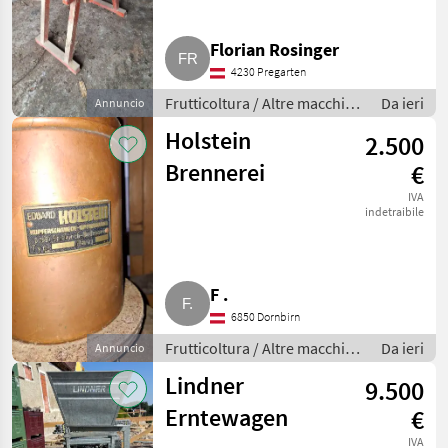
Florian Rosinger
4230 Pregarten
Frutticoltura / Altre macchine
Da ieri
Annuncio
per frutticoltura
Holstein
2.500
Brennerei
€
IVA
indetraibile
F .
6850 Dornbirn
Frutticoltura / Altre macchine
Da ieri
Annuncio
per frutticoltura
Lindner
9.500
Erntewagen
€
IVA