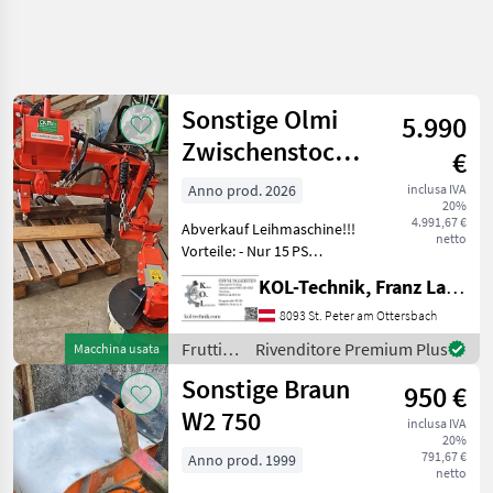
Affina
la
ricerca
Sonstige Olmi
5.990
Zwischenstockfräse
€
Categoria
Paese
Filtri
4
einseitig
Anno prod. 2026
inclusa IVA
20%
Obstbau
Mostra
4.991,67 €
PERCORSO
Abverkauf Leihmaschine!!!
Reimposta
442
netto
ATTUALE
Vorteile: - Nur 15 PS
risultati
Kraftbedarf - 3‑fach
Settore
KOL-Technik, Franz Lampl-Küssner
Feintastautomatik mit
agricolo
Eigenölversorgung - Messer
8093 St. Peter am Ottersbach
Frutticoltura
nach außen gedreht –
Frutticoltura
Rivenditore Premium Plus
Macchina usata
Altre
dadurch kein Verschm
/
Macchine Per
Sonstige Braun
950 €
Frutticoltura
Sonstige
W2 750
Sonstige
inclusa IVA
20%
791,67 €
Anno prod. 1999
SCEGLI
netto
CATEGORIA