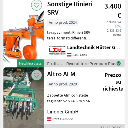
Sonstige Rinieri
3.400
Sonstige
SRV
€
Anno prod. 2024
inclusa IVA
20%
2.833,33 €
lavapavimenti Rinieri SRV
netto
terra, formati differenti
filettature disponibili,
Landtechnik Hütter GmbH & Co KG
guidato da idraulica del
trattore solo 20L / min
8342 Gnas
richiesto (su richiesta con la
Frutticoltura
Rivenditore Premium Plus
Macchina usata
propria
/
Altro ALM
Prezzo
Sonstige
su
Anno prod. 2020
richiesta
Zappette Alm con stelle
taglienti: S2 S3 4 SRN 5 SRN
6 SRN 7 SRN Telaio di
Lindner GmbH
montaggio su un lato e su
entrambi i lati, tipo UGR e
8221 Hirnsdorf
KVR, Quest'anno le
23-12-2016