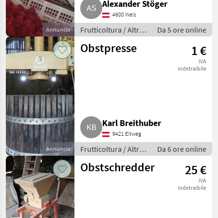
Alexander Stöger
4600 Wels
Frutticoltura / Altre
Da 5 ore online
Annuncio
macchine per
Obstpresse
1 €
frutticoltura
IVA
indetraibile
Karl Breithuber
9421 Eitweg
Frutticoltura / Altre
Da 6 ore online
Annuncio
macchine per
Obstschredder
25 €
frutticoltura
IVA
indetraibile