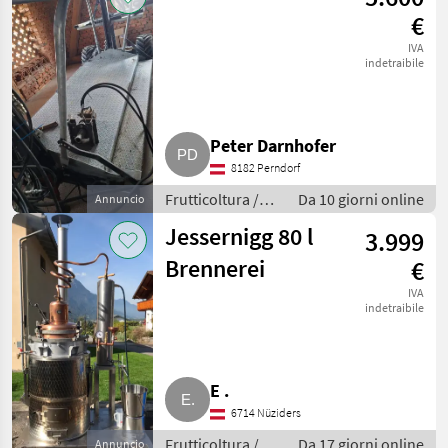
€
IVA
indetraibile
Peter Darnhofer
8182 Perndorf
Frutticoltura /
Da 10 giorni online
Annuncio
Altre macchine
Jessernigg 80 l
3.999
per frutticoltura
Brennerei
€
IVA
indetraibile
E .
6714 Nüziders
Frutticoltura /
Da 17 giorni online
Annuncio