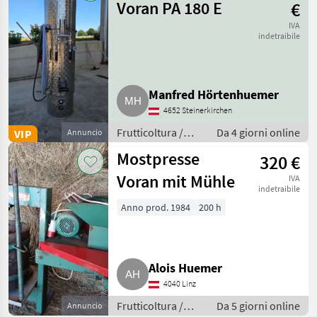
Voran PA 180 E
€
IVA
indetraibile
Manfred Hörtenhuemer
4652 Steinerkirchen
Frutticoltura /
Da 4 giorni online
VIP
Annuncio
Altre macchine
Mostpresse
320 €
per frutticoltura
Voran mit Mühle
IVA
indetraibile
Anno prod. 1984
200 h
Alois Huemer
4040 Linz
Frutticoltura /
Da 5 giorni online
Annuncio