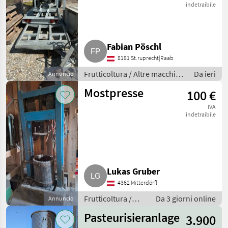
indetraibile
Fabian Pöschl
8181 St.ruprecht|Raab
Frutticoltura / Altre macchine
Da ieri
Annuncio
per frutticoltura
Mostpresse
100 €
IVA
indetraibile
Lukas Gruber
4362 Mitterdörfl
Frutticoltura /
Da 3 giorni online
Annuncio
Altre macchine
Pasteurisieranlage
3.900
per frutticoltura