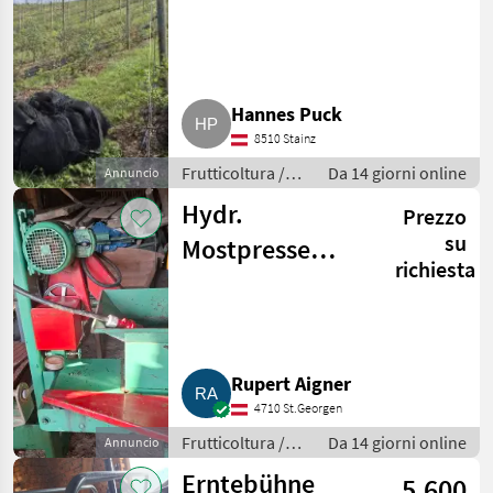
Hannes Puck
8510 Stainz
Frutticoltura /
Da 14 giorni online
Annuncio
Altre macchine
Hydr.
Prezzo
per frutticoltura
su
Mostpresse
richiesta
Voran
Rupert Aigner
4710 St.Georgen
Frutticoltura /
Da 14 giorni online
Annuncio
Altre macchine
Erntebühne
5.600
per frutticoltura