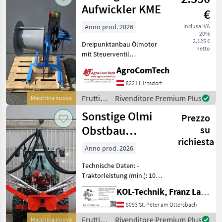
Offerte dei
Aufwickler KME
€
Marketplace
Annunci
rivenditori
Anno prod. 2026
inclusa IVA
20%
2.125 €
Dreipunktanbau Ölmotor
netto
mit Steuerventil
Wickeltrommel konisch 600
AgroComTech
Durchmesser mit
abnehmbaren Alu Scheiben
8221 Hirnsdorf
und 2
Frutticoltura
Rivenditore Premium Plus
Macchina nuova
Entspannvorrichtungen
/
Sonstige Olmi
Frutticoltura Altre macch
Prezzo
Sonstige
Obstbau
su
richiesta
Entlauber 550F
Anno prod. 2026
Technische Daten: -
Traktorleistung (min.): 100
PS - Zapfwelle: 750 U/min -
KOL-Technik, Franz Lampl-Küssner
Gesamtgewicht: 1.100 kg -
Rahmenwinkel: 30° -
8093 St. Peter am Ottersbach
Arbeitsbereich (pro Seite):
Frutticoltura
Rivenditore Premium Plus
Macchina nuova