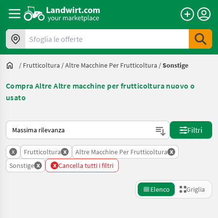
Sfoglia le offerte
/
Frutticoltura
/
Altre Macchine Per Frutticoltura
/
Sonstige
Compra Altre Altre macchine per frutticoltura nuovo o
usato
Ecco come viene ordinato su Landwirt.com
Filtri
x
x
x
Frutticoltura
Altre Macchine Per Frutticoltura
x
x
Sonstige
Cancella tutti i filtri
Elenco
Griglia