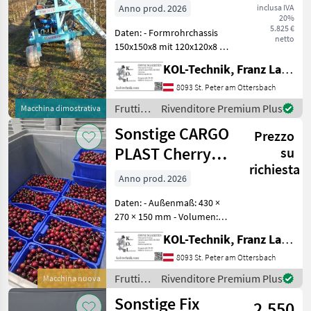
11-cm-
Anno prod. 2026
inclusa IVA
dubbel
20%
5.825 €
Daten: - Formrohrchassis
540
netto
150x150x8 mit 120x120x8 -
9000
Hydraulische
KOL-Technik, Franz Lampl-Küssner
Regulierungen -
A3
Teleskopische
8093 St. Peter am Ottersbach
AK3-EB-
Horizontalverlängerung zur
Frutticoltura
Rivenditore Premium Plus
SCBS201
Macchina dimostrativa
Arbeitsregulierung in
/
AT20
Sonstige CARGO
verschiedenen Reih
Prezzo
Sonstige
PLAST Cherry
Atlanta-
su
E
richiesta
Fox Erntehilfe
Anno prod. 2026
BRS
134
Daten: - Außenmaß: 430 ×
CM92
270 × 150 mm - Volumen:
für ca. 5 kg
Combi
KOL-Technik, Franz Lampl-Küssner
Kirschen/Zwetschgen
Mostra
geeignet - Eigengewicht: 540
8093 St. Peter am Ottersbach
tutti
g - Seiten: durchbrochen -
Frutticoltura
Rivenditore Premium Plus
Macchina nuova
Boden: durchbrochen -
/
MARKETPLACE
Sonstige Fix
2.550
Sonstige