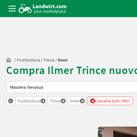
/
Frutticoltura
/
Trince
/
Ilmer
Compra Ilmer Trince nuov
Ecco come viene ordinato su Landwirt.com
x
x
x
x
x
Frutticoltura
Trince
Ilmer
Cancella tutti i filtri