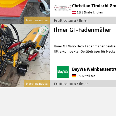
Christian Timischl G
8261 Sinabelkirchen
Frutticoltura / Ilmer
Macchina nuova
Ilmer GT-Fadenmäher
Ilmer GT Vario Heck Fadenmäher beidsei
Ultra-kompakter Geräteträger für Hecka
Breitenverstellung (1x DW) oder alternat
BayWa Weinbauzentr
97332 Volkach
Frutticoltura / Ilmer
Macchina nuova