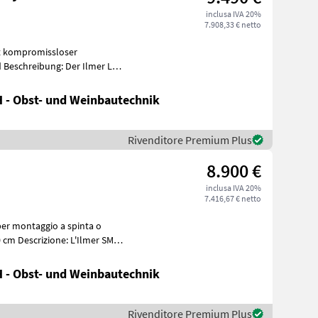
inclusa IVA 20%
7.908,33 € netto
it kompromissloser
d Beschreibung: Der Ilmer LMG
 - Obst- und Weinbautechnik
Rivenditore Premium Plus
8.900 €
inclusa IVA 20%
7.416,67 € netto
per montaggio a spinta o
0 cm Descrizione: L'Ilmer SMG
 - Obst- und Weinbautechnik
Rivenditore Premium Plus