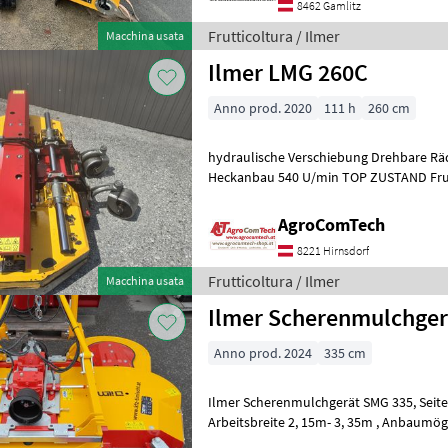
8462 Gamlitz
Frutticoltura / Ilmer
Macchina usata
Ilmer LMG 260C
Anno prod. 2020
111 h
260 cm
hydraulische Verschiebung Drehbare Rä
Heckanba
AgroComTech
8221 Hirnsdorf
Frutticoltura / Ilmer
Macchina usata
Ilmer Scherenmulchger
Anno prod. 2024
335 cm
Ilmer Scherenmulchgerät SMG 335, Seitenverschub 45cm ,
Arbeitsbreite 2, 15m- 3, 35m , Anbaumög
Spostamento laterale idraulico, Ruote di