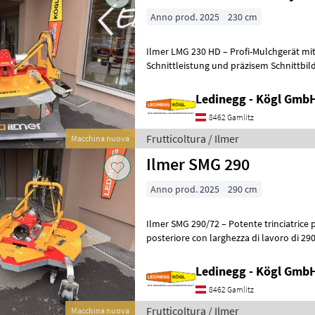
Anno prod. 2025
230 cm
Ilmer LMG 230 HD – Profi-Mulchgerät m
Schnittleistung und präzisem Schnittbil
230 HD ist ein robustes Mulchgerät in
Ledinegg - Kögl GmbH
8462 Gamlitz
Frutticoltura / Ilmer
Macchina nuova
Ilmer SMG 290
Anno prod. 2025
290 cm
Ilmer SMG 290/72 – Potente trinciatrice 
posteriore con larghezza di lavoro di 29
290/72 è una trinciatrice com
Ledinegg - Kögl GmbH
8462 Gamlitz
Frutticoltura / Ilmer
Macchina nuova