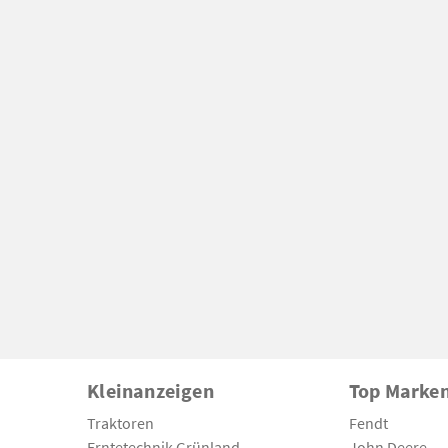
Kleinanzeigen
Top Marke
Traktoren
Fendt
Erntetechnik Grünland
John Deere