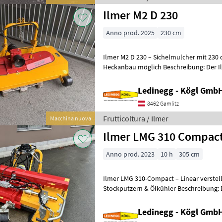
Ilmer M2 D 230
Anno prod. 2025
230 cm
Ilmer M2 D 230 – Sichelmulcher mit 230 cm Arbeit
Heckanbau möglich Beschreibung: Der Ilmer M2 D 230 ist ein
zuverlässiger Sichelmulcher, der
Ledinegg - Kögl GmbH
8462 Gamlitz
Frutticoltura / Ilmer
Macchina nuova
Ilmer LMG 310 Compac
Anno prod. 2023
10 h
305 cm
Ilmer LMG 310-Compact – Linear verstel
Stockputzern & Ölkühler Beschreibung: Der Ilmer LMG 310-Compact
ist ein leistungsfähiges, linear stufenl
Ledinegg - Kögl GmbH