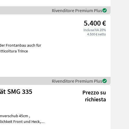
Rivenditore Premium Plus
5.400 €
inclusa IVA 20%
4.500 € netto
der Frontanbau auch für
u 540 U/min TOP ZUSTAND Frutticoltura Trince
Rivenditore Premium Plus
ät SMG 335
Prezzo su
richiesta
lichkeit Front und Heck,
 guida di