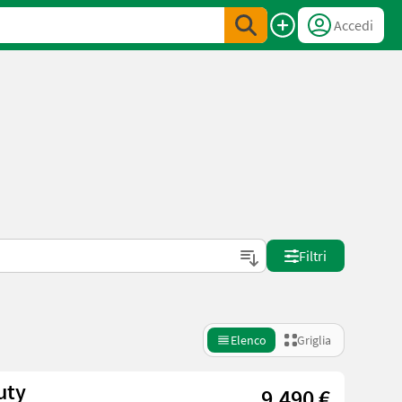
Accedi
Filtri
Elenco
Griglia
uty
9.490 €