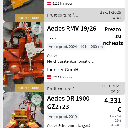
20m Frutticoltura Trince
8221 Hirnsdorf
Ilmer
28-11-2025
Frutticoltura /
14:49
Macchina nuova
Aedes
Perfect
Aedes RMV 19/26
Prezzo
-
su
Braun
richiesta
Zwischenstockmulcher
Anno prod. 2024
10 h
260 cm
Humus
mit Bürste
Aedes
Mostra
Mulchbürstenkombination
tutti 8
RMV 19/26 Dreipunkt.: Cat 1,
Lindner GmbH
System Viroc mit
MARKETPLACE
8221 Hirnsdorf
Entlastungsfedern,
Gummilaufräder vorne und
10-11-2021
Offerte dei
Macchina nuova
Frutticoltura /
hinten, max. Ölbedarf.:
Marketplace
Annunci
09:21
rivenditori
Aedes
75Liter bei 250 bar,
Aedes DR 1900
4.331
GZ2723
€
Anno prod. 2019
inclusa IVA
22%
3.550 €
Aedes Scherenmulchgerät