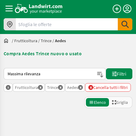
Sfoglia le offerte
/
Frutticoltura
/
Trince
/
Aedes
Compra Aedes Trince nuovo o usato
Ecco come viene ordinato su Landwirt.com
Filtri
x
x
x
x
x
Frutticoltura
Trince
Aedes
Cancella tutti i filtri
Elenco
Griglia
Affina