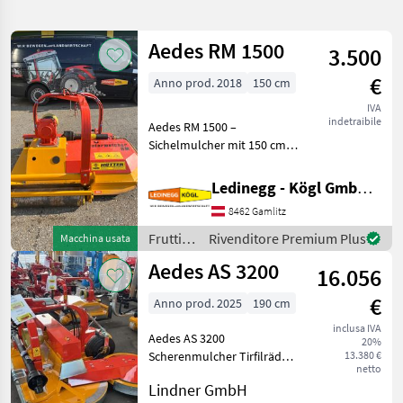
la
ricerca
Aedes RM 1500
3.500
€
Anno prod. 2018
150 cm
Categoria
Paese
Filtri
4
IVA
indetraibile
Aedes RM 1500 –
Mostra
PERCORSO
Sichelmulcher mit 150 cm
Reimposta
4
ATTUALE
Arbeitsbreite, Baujahr 2018
risultati
Settore
Beschreibung: Der Aedes
Ledinegg - Kögl GmbH - Obst- und Weinbautechnik
agricolo
RM 1500 ist ein robustes
8462 Gamlitz
Sichelmulchgerät für den
Frutticoltura
professionellen Eins
Frutticoltura
Rivenditore Premium Plus
Macchina usata
Trince
/ Aedes
Aedes AS 3200
16.056
Aedes
€
Anno prod. 2025
190 cm
SCEGLI
CATEGORIA
inclusa IVA
Aedes AS 3200
20%
Scherenmulcher Tirfilräder,
13.380 €
Aedes
netto
Anfahrsicherung,
Lindner GmbH
Arbeitsbreite 1, 90 bis 3,
Fischer