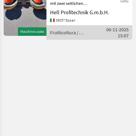
netto
mit zwei seitlichen
Schwenkscheiben,
Hell Profitechnik G.m.b.H.
Arbeitsbreite von 1200-
39057 Eppan
1900mm, Hydraulischer
Seitenschub, Kardanwelle,
06-11-2025
Macchina usata
Frutticoltura /
gschobener Anbau.
15:07
Aedes
********** Trin