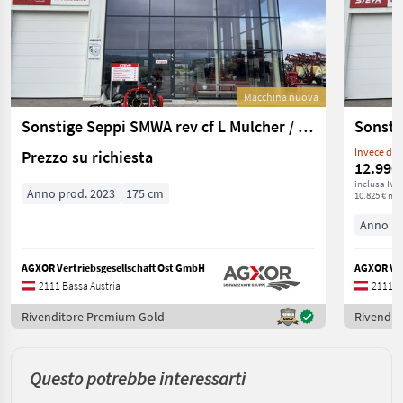
Macchina nuova
Sonstige Seppi SMWA rev cf L Mulcher / Häcksler
Sonsti
Invece di: 
Prezzo su richiesta
12.990
inclusa IVA
Anno prod. 2023
175 cm
10.825 € net
Anno pr
AGXOR Vertriebsgesellschaft Ost GmbH
AGXOR Ver
2111 Bassa Austria
2111 B
Rivenditore Premium Gold
Rivendit
Questo potrebbe interessarti