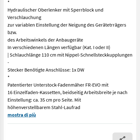
*
Hydraulischer Oberlenker mit Sperrblock und
Verschlauchung
zur variablen Einstellung der Neigung des Gerätetrrägers
bzw.
des Arbeitswinkels der Anbaugeräte
In verschiedenen Längen verfügbar (Kat. I oder II)
| Schlauchlänge 110 cm mit Nippel-Schnellsteckkupplungen
-
Stecker Benötigte Anschlüsse: 1x DW
*
Patentierter Unterstock-Fadenmäher FR-EVO mit
16 Einzelfaden-Kassetten, beidseitig Arbeitsbreite je nach
Einstellung: ca. 35 cm pro Seite. Mit
höhenverstellbarem Stahl-Laufrad
Ilmer GT Vario Heck Fadenmäher beidseitig * Grundausstattung 
mostra di più