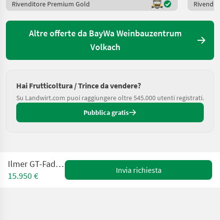
Rivenditore Premium Gold
Rivendit
Altre offerte da BayWa Weinbauzentrum
Volkach
Hai Frutticoltura / Trince da vendere?
Su Landwirt.com puoi raggiungere oltre 545.000 utenti registrati.
Pubblica gratis
Ilmer GT-Fadenmäher
Invia richiesta
15.950 €