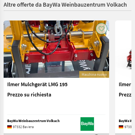
Altre offerte da BayWa Weinbauzentrum Volkach
Macchina nuova
Ilmer Mulchgerät LMG 195
Ilmer 
Prezzo su richiesta
Prezzo 
BayWa Weinbauzentrum Volkach
BayWa We
97332 Baviera
97332 