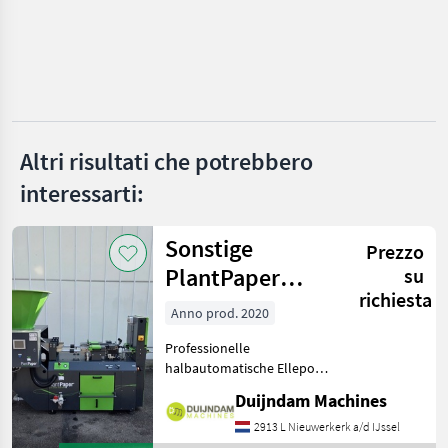
Ilmer
Aedes
Perfect
Altri risultati che potrebbero
Braun
interessarti:
Mostra
tutti 8
Sonstige
Prezzo
MARKETPLACE
PlantPaper
su
richiesta
Semi-Automatic
Offerte dei
Anno prod. 2020
Marketplace
Annunci
rivenditori
Professionelle
halbautomatische Ellepot
PlantPaper-
Duijndam Machines
Papiertopfmaschine mit 4
Produktionslinien, Baujahr
2913 L Nieuwerkerk a/d IJssel
2020.Die Maschine befindet