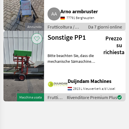
Arno armbruster
77791 Berghaupten
Frutticoltura /
Da 7 giorni online
Annuncio
Altre macchine
Sonstige PP1
Prezzo
per frutticoltura
su
richiesta
Bitte beachten Sie, dass die
mechanische Sämaschine
derzeit nur in Verbindung
mit der Stempelvorrichtung
für 6-cm-Kompostblöcke
Duijndam Machines
verwendet werden
2913 L Nieuwerkerk a/d IJssel
kann.Diese Topfpress
Frutticoltura
Rivenditore Premium Plus
Macchina usata
/
Sonstige