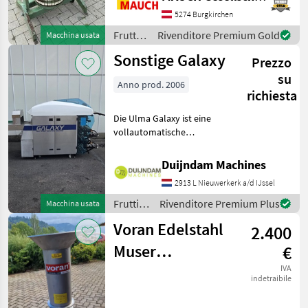
potervi dedicare tutto il
tempo necessario, vi preg
5274 Burgkirchen
Frutticoltura
Rivenditore Premium Gold
Macchina usata
/
Sonstige Galaxy
Prezzo
Sonstige
su
Anno prod. 2006
richiesta
Die Ulma Galaxy ist eine
vollautomatische
Stretchfolienverpackungsmaschine
zum Verpacken von
Duijndam Machines
Frischprodukten auf
2913 L Nieuwerkerk a/d IJssel
Schalen, wie Fleisch, Fisch,
Gemüse, Obst und Frisch
Frutticoltura
Rivenditore Premium Plus
Macchina usata
/
Voran Edelstahl
2.400
Sonstige
Muser
€
Rätzmühle Mixer
IVA
indetraibile