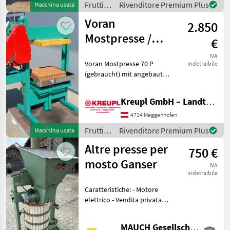
Frutticoltura
Rivenditore Premium Plus
Macchina usata
sich in gutem Zustand und
/
Voran
wurde nur
2.850
Sonstige
Mostpresse /
€
Obstpresse P 70
IVA
Voran Mostpresse 70 P
indetraibile
(gebraucht) mit angebauter
Mühle!! Verkaufspreis: 2850
€ / Vermittlung! Mit
Kreupl GmbH – Landtechnik – Schlosserei – Anhänger
angebauter Mühle! Mit
Presstücher und
4714 Meggenhofen
Presseinlagen! Ölwechse
Frutticoltura
Rivenditore Premium Plus
Macchina usata
/ Voran
Altre presse per
750 €
mosto Ganser
IVA
indetraibile
Caratteristiche: - Motore
elettrico - Vendita privata! -
Sono a vostra disposizione
per qualsiasi domanda. Per
MAUCH Gesellschaft m.b.H. & Co.KG