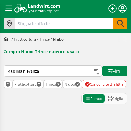
Sfoglia le offerte
/
Frutticoltura
/
Trince
/
Niubo
Compra Niubo Trince nuovo o usato
Ecco come viene ordinato su Landwirt.com
Filtri
x
x
x
x
x
Frutticoltura
Trince
Niubo
Cancella tutti i filtri
Elenco
Griglia
Affina