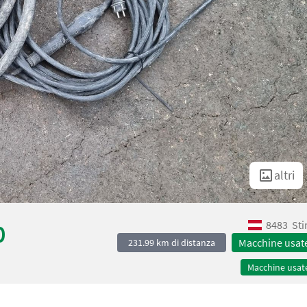
altri
8483
Sti
0
Macchine usat
231.99 km di distanza
Macchine usat