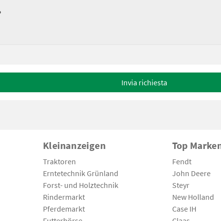
?
Invia richiesta
Kleinanzeigen
Top Marke
Traktoren
Fendt
Erntetechnik Grünland
John Deere
Forst- und Holztechnik
Steyr
Rindermarkt
New Holland
Pferdemarkt
Case IH
Futterbörse
Claas