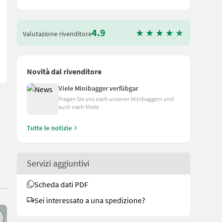
n Puntigam GmbH Unser Spezialgebiet: Ankauf - Verkauf - Vermi
4.9
Valutazione rivenditore
Novità dal rivenditore
Viele Minibagger verfübgar
Fragen Sie uns nach unseren Minibaggern und
auch nach Miete
Tutte le notizie
Servizi aggiuntivi
Scheda dati PDF
Sei interessato a una spedizione?