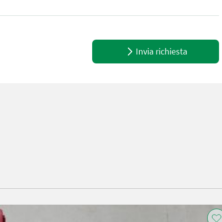
220 - 240 V, Nennstrom 4,8 A Referenznummer: 19593 Baumaschine
Invia richiesta