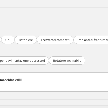
Gru
Betoniere
Escavatori compatti
Impianti di frantuma
 per pavimentazione e accessori
Rotatore inclinabile
e macchine edili