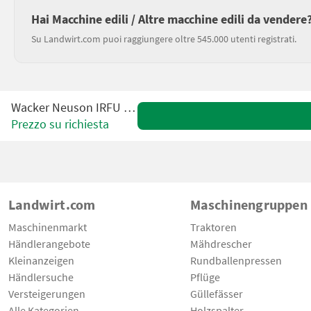
Hai Macchine edili / Altre macchine edili da vendere
Su Landwirt.com puoi raggiungere oltre 545.000 utenti registrati.
Wacker Neuson IRFU 45/230
Prezzo su richiesta
Landwirt.com
Maschinengruppen
Maschinenmarkt
Traktoren
Händlerangebote
Mähdrescher
Kleinanzeigen
Rundballenpressen
Händlersuche
Pflüge
Versteigerungen
Güllefässer
Alle Kategorien
Holzspalter