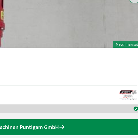
Macchina usa
maschinen Puntigam GmbH