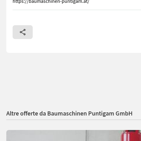
https://baumaschinen-puntigam.at/
Betonverdichter Hochfrequenz-Innenrüttler Nennspannung 
Altre offerte da Baumaschinen Puntigam GmbH