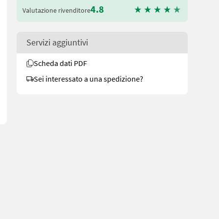
4.8
Valutazione rivenditore
Servizi aggiuntivi
e Zapfwellenantrieb für Fräswalze Die Fa. Kaufmann zeigt Ihnen die
Scheda dati PDF
Sei interessato a una spedizione?