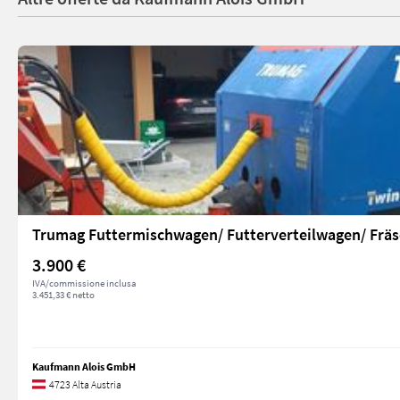
Trumag Futtermischwagen/ Futterverteilwagen/ Fräs
3.900 €
IVA/commissione inclusa
3.451,33 € netto
Kaufmann Alois GmbH
4723 Alta Austria