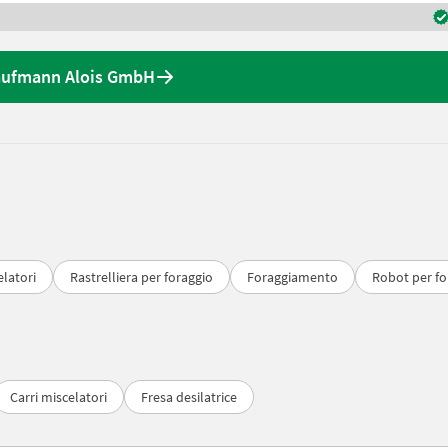
Kaufmann Alois GmbH
elatori
Rastrelliera per foraggio
Foraggiamento
Robot per fo
Carri miscelatori
Fresa desilatrice