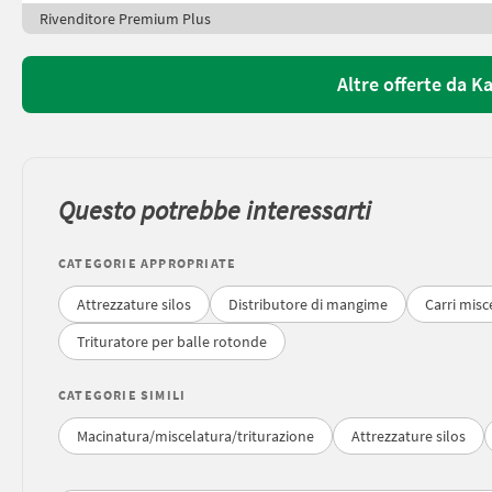
Rivenditore Premium Plus
Altre offerte da 
Questo potrebbe interessarti
CATEGORIE APPROPRIATE
Attrezzature silos
Distributore di mangime
Carri misc
Trituratore per balle rotonde
CATEGORIE SIMILI
Macinatura/miscelatura/triturazione
Attrezzature silos