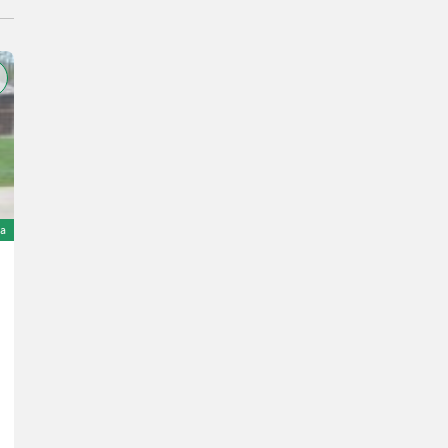
ta
Steyr 80
2.800 €
IVA indetraibile
15 CV/11 kW
Anno prod. 1956
Kaufmann Alois GmbH
4723 Alta Austria