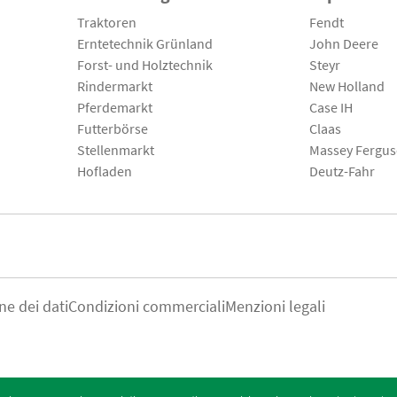
Traktoren
Fendt
Erntetechnik Grünland
John Deere
Forst- und Holztechnik
Steyr
Rindermarkt
New Holland
Pferdemarkt
Case IH
Futterbörse
Claas
Stellenmarkt
Massey Fergu
Hofladen
Deutz-Fahr
ne dei dati
Condizioni commerciali
Menzioni legali