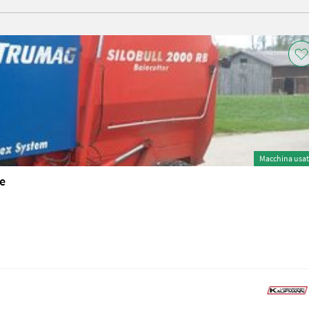
Macchina usa
e