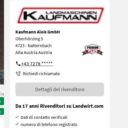
Kaufmann Alois GmbH
Oberhörzing 5
4723 - Natternbach
Alta Austria Austria
+43 7278 *****
Richiedi richiamata
Dettagli del rivenditore
ria
e
Da 17 anni Rivenditori su Landwirt.com
e
Dati di contatto verificati
numero di telefono registrato