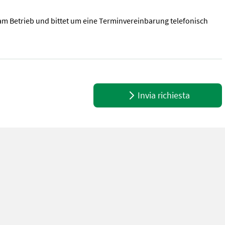
am Betrieb und bittet um eine Terminvereinbarung telefonisch
f / ab ( Fräswalze ) 3 Punktanbau Reparaturbedürftig 185 cm Breit
Invia richiesta