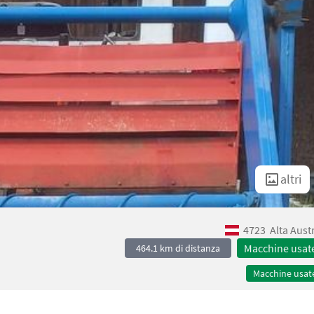
altri
4723
Alta Aust
Macchine usat
464.1 km di distanza
Macchine usat