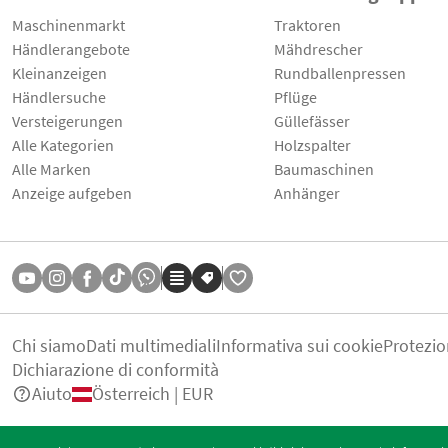
Maschinenmarkt
Traktoren
Händlerangebote
Mähdrescher
Kleinanzeigen
Rundballenpressen
Händlersuche
Pflüge
Versteigerungen
Güllefässer
Alle Kategorien
Holzspalter
Alle Marken
Baumaschinen
Anzeige aufgeben
Anhänger
Chi siamo
Dati multimediali
Informativa sui cookie
Protezio
Dichiarazione di conformità
Aiuto
Österreich | EUR