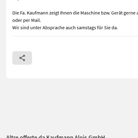
Die Fa. Kaufmann zeigt Ihnen die Maschine bzw. Gerät gerne 
oder per Mail.
Wir sind unter Absprache auch samstags für Sie da.
Trumag Silomaus Arbeitsscheinwerfer hydraulisch klappbar au
Altre offerte da Kaufmann Alois GmbH