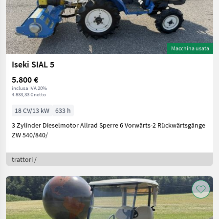
Macchina usata
Iseki SIAL 5
5.800 €
inclusa IVA 20%
4.833,33 € netto
18 CV/13 kW
633 h
3 Zylinder Dieselmotor Allrad Sperre 6 Vorwärts-2 Rückwärtsgänge
ZW 540/840/
trattori /