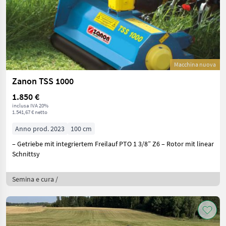
Macchina nuova
Zanon TSS 1000
1.850 €
inclusa IVA 20%
1.541,67 € netto
Anno prod. 2023
100 cm
– Getriebe mit integriertem Freilauf PTO 1 3/8” Z6 – Rotor mit linear
Schnittsy
Semina e cura /