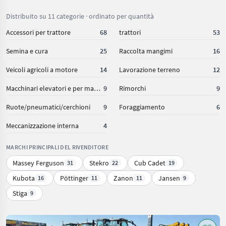
Eine sehr gute Werkstatt mit kompetenten Mechanikern
und einen tollen Chef mit Handschlagsqualität. Ein richtiger
Distribuito su 11 categorie · ordinato per quantità
Geschäftsmann!
Accessori per trattore
68
trattori
53
Semina e cura
25
Raccolta mangimi
16
Veicoli agricoli a motore
14
Lavorazione terreno
12
Macchinari elevatori e per magazzino
9
Rimorchi
9
Ruote/pneumatici/cerchioni
9
Foraggiamento
6
Meccanizzazione interna
4
MARCHI PRINCIPALI DEL RIVENDITORE
Massey Ferguson
Stekro
Cub Cadet
31
22
19
Kubota
Pöttinger
Zanon
Jansen
16
11
11
9
Stiga
9