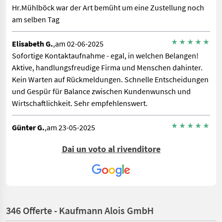
Hr.Mühlböck war der Art bemüht um eine Zustellung noch
am selben Tag
Elisabeth G.
,am 02-06-2025
Sofortige Kontaktaufnahme - egal, in welchen Belangen!
Aktive, handlungsfreudige Firma und Menschen dahinter.
Kein Warten auf Rückmeldungen. Schnelle Entscheidungen
und Gespür für Balance zwischen Kundenwunsch und
Wirtschaftlichkeit. Sehr empfehlenswert.
Günter G.
,am 23-05-2025
Ein echt nettes und extrem kompetentes Team. Tolle Firma.
Dai un voto al rivenditore
Chris M.
,am 11-04-2025
Top Service, Freundlich, vernünftige Preise. Alles bestens.
Ich fahre immer gerne hin.
346 Offerte - Kaufmann Alois GmbH
Michael H.
,am 13-08-2024