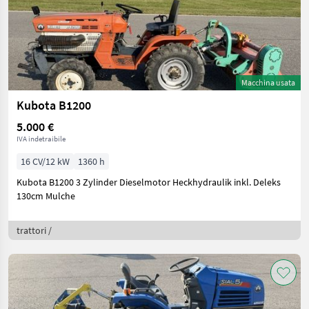
Macchina usata
Kubota B1200
5.000 €
IVA indetraibile
16 CV/12 kW
1360 h
Kubota B1200 3 Zylinder Dieselmotor Heckhydraulik inkl. Deleks
130cm Mulche
trattori /