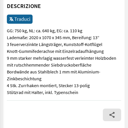
DESCRIZIONE
Traduci
GG: 750 kg, NL: ca. 640 kg, EG: ca. 110 kg
Lademaße: 2020 x 1070 x 345 mm, Bereifung: 13“
3 feuerverzinkte Längsträger, Kunststoff-Kotflügel
Knott-Gummifederachse mit Einzelradaufhängung
9 mm starker mehrlagig wasserfest verleimter Holzboden
mit rutschhemmender Siebdruckoberfläche
Bordwände aus Stahlblech 1 mm mit Aluminium-
Zinkbeschichtung
4 Stk. Zurrhaken montiert, Stecker 13-polig
Stützrad mit Halter, inkl. Typenschein
GG: 750 kg, NL: ca. 640 kg, EG: ca. 110 kg Lademaße: 2020 x 1