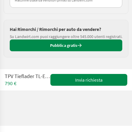
Macchine usate da venditori privati su Landwirt.com
Hai Rimorchi / Rimorchi per auto da vendere?
Su Landwirt.com puoi raggiungere oltre 545.000 utenti registrati.
Pubblica gratis
TPV Tieflader TL-EU2 mit Stützrad
Invia richiesta
790 €