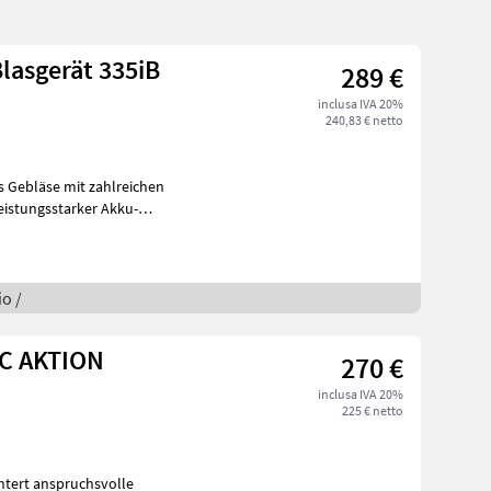
lasgerät 335iB
289 €
inclusa IVA 20%
240,83 € netto
s Gebläse mit zahlreichen
eistungsstarker Akku-
o /
9C AKTION
270 €
inclusa IVA 20%
225 € netto
htert anspruchsvolle