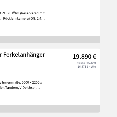
 ZUBEHÖR!! (Reserverad mit
kfahrkamera) GG: 2.400
 Ferkelanhänger
19.890 €
inclusa IVA 20%
16.575 € netto