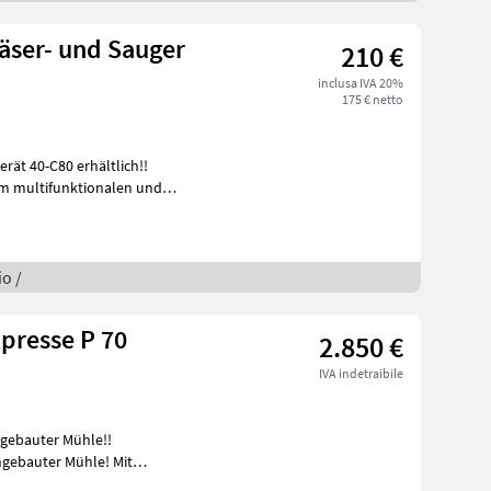
äser- und Sauger
210 €
inclusa IVA 20%
175 € netto
rät 40-C80 erhältlich!!
dem multifunktionalen und
o /
presse P 70
2.850 €
IVA indetraibile
ngebauter Mühle!!
e