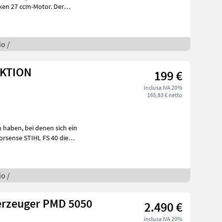
ken 27 ccm-Motor. Der
tattet
o /
AKTION
199 €
inclusa IVA 20%
165,83 € netto
nen sich ein
o /
erzeuger PMD 5050
2.490 €
inclusa IVA 20%