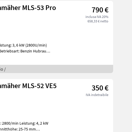
nmäher MLS-53 Pro
790 €
inclusa IVA 20%
658,33 € netto
istung: 3, 6 kW (2800U/min)
 Betriebsart: Benzin Hubraum:
o /
enmäher MLS-52 VE5
350 €
IVA indetraibile
: 2800/min Leistung: 4, 2 kW
Schnitthöhe: 25-75 mm