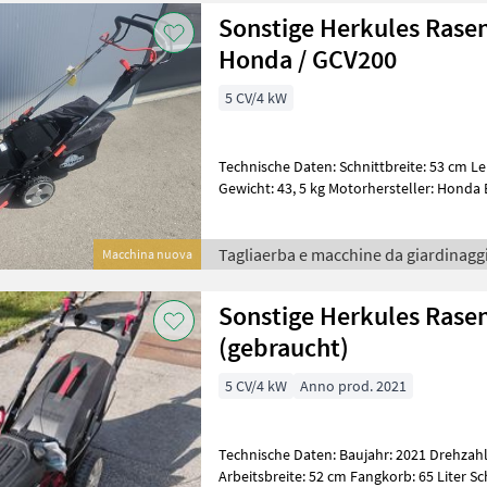
Sonstige Herkules Rase
Honda / GCV200
5 CV/4 kW
Technische Daten: Schnittbreite: 53 cm Le
Gewicht: 43, 5 kg Motorhersteller: Honda
202 cm³ Startsystem:
Tagliaerba e macchine da giardinaggi
Macchina nuova
Sonstige Herkules Ras
(gebraucht)
5 CV/4 kW
Anno prod. 2021
Technische Daten: Baujahr: 2021 Drehzahl
Arbeitsbreite: 52 cm Fangkorb: 65 Liter 