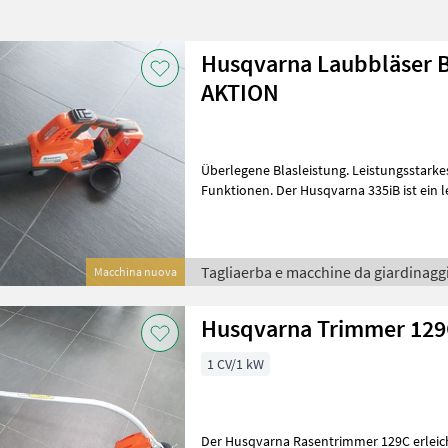
Husqvarna Laubbläser B
AKTION
Überlegene Blasleistung. Leistungsstarke
Funktionen. Der Husqvarna 335iB ist ein l
Laubbläser, der sich durch hervorrag
Tagliaerba e macchine da giardinaggi
Macchina nuova
Husqvarna Trimmer 12
1 CV/1 kW
Der Husqvarna Rasentrimmer 129C erleic