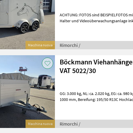
ACHTUNG: FOTOS sind BEISPIELFOTOS mit
Halter und Videoüberwachungsanlage inkl. Rüc
kg Maße: 3560 x 1650 x 2350 m
Rimorchi /
Macchina nuova
Böckmann Viehanhänger
VAT 5022/30
GG: 3.000 kg, NL: ca. 2.020 kg, EG: ca. 980 kg Innenmaße: 5000 x 2200 x
1000 mm, Bereifung: 195/50 R13C Hochlader, Tandem, V-Deichsel,
Stützrad automatik XXL Mass
Rimorchi /
Macchina nuova