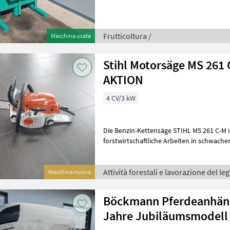
Frutticoltura /
Macchina usata
Stihl Motorsäge MS 261 
AKTION
4 CV/3 kW
Die Benzin-Kettensäge STIHL MS 261 C-M i
forstwirtschaftliche Arbeiten in schwach
Beständen. Dafür ist die Profi-Kette
Attività forestali e lavorazione del le
Macchina nuova
Böckmann Pferdeanhäng
Jahre Jubiläumsmodell