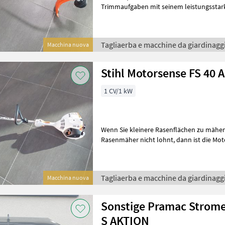
Trimmaufgaben mit seinem leistungsstar
Rasentrimmer ist mit Smart Start® ausges
Tagliaerba e macchine da giardinaggi
Macchina nuova
Stihl Motorsense FS 40 
1 CV/1 kW
Wenn Sie kleinere Rasenflächen zu mähen haben, bei de
Rasenmäher nicht lohnt, dann ist die Motorsense STIHL FS 40 die
richtige Wahl. Mit der nur 4, 4 kg l
Tagliaerba e macchine da giardinaggi
Macchina nuova
Sonstige Pramac Strom
S AKTION