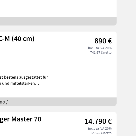
C-M (40 cm)
890 €
inclusa IVA 20%
741,67 € netto
st bestens ausgestattet für
en und mittelstarken
gno /
er Master 70
14.790 €
inclusa IVA 20%
12.325 € netto