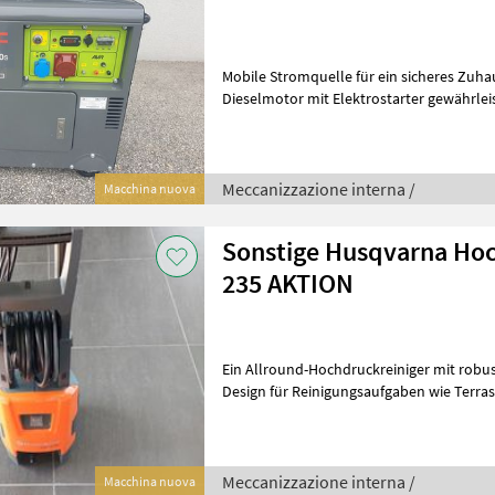
Mobile Stromquelle für ein sicheres Zuha
Dieselmotor mit Elektrostarter gewährlei
Betriebskosten. Durch seine robus
Meccanizzazione interna /
Macchina nuova
Sonstige Husqvarna Ho
235 AKTION
Ein Allround-Hochdruckreiniger mit ro
Design für Reinigungsaufgaben wie Terrassen, Gartenmöbel
und Steinsetzungen. Zwei Drehfunktione
Meccanizzazione interna /
Macchina nuova