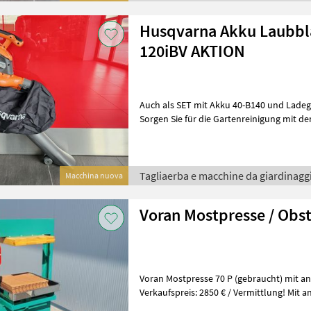
Husqvarna Akku Laubbl
120iBV AKTION
Auch als SET mit Akku 40-B140 und Ladege
Sorgen Sie für die Gartenreinigung mit 
kabellosen Husqvarna 120iBV, eine
Tagliaerba e macchine da giardinaggi
Macchina nuova
Voran Mostpresse / Obst
Voran Mostpresse 70 P (gebraucht) mit a
Verkaufspreis: 2850 € / Vermittlung! Mit angebauter Mühle! Mit
Presstücher und Presseinlagen! Ölwechs