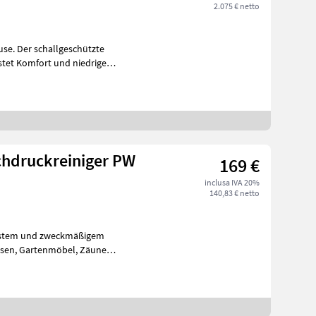
2.075 € netto
use. Der schallgeschützte
stet Komfort und niedrige
chdruckreiniger PW
169 €
inclusa IVA 20%
140,83 € netto
bustem und zweckmäßigem
, Zäune
n