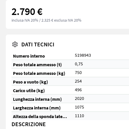
2.790 €
inclusa IVA 20%
/ 2.325 € esclusa IVA 20%
DATI TECNICI
5198943
Numero interno
0,75
Peso totale ammesso (t)
750
Peso totale ammesso (kg)
254
Peso a vuoto (kg)
496
Carico utile (kg)
2020
Lunghezza interna (mm)
1075
Larghezza interna (mm)
1110
Altezza della sponda laterale (mm)
DESCRIZIONE