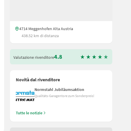
4714 Meggenhofen Alta Austria
438.52 km di distanza
4.8
Valutazione rivenditore
Novità dal rivenditore
chwarze KTL- und pulverbeschichtete Deckel ist serienmäßig mit ei
Normstahl Jubiläumsaktion
Qualitäts-Garagentore zum Sonderpreis!
Tutte le notizie