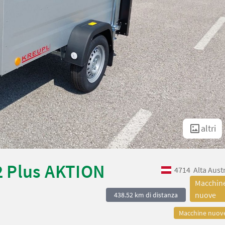
altri
2 Plus AKTION
4714
Alta Aust
Macchin
nuove
438.52 km di distanza
Macchine nuov