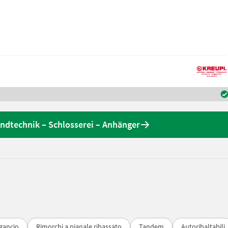
andtechnik – Schlosserei – Anhänger
 gancio
Rimorchi a pianale ribassato
Tandem
Autoribaltabili