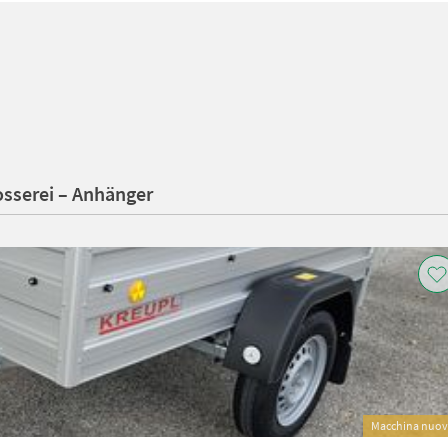
osserei – Anhänger
Macchina nuo