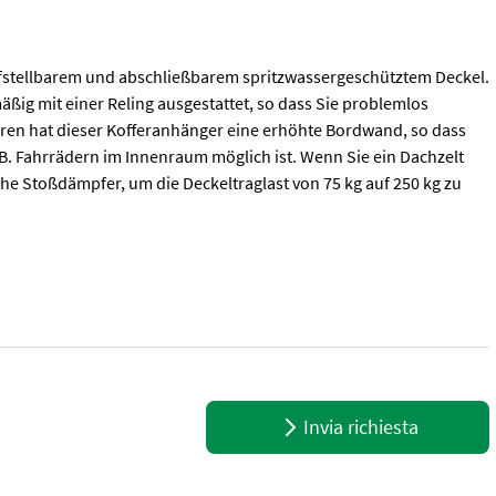
fstellbarem und abschließbarem spritzwassergeschütztem Deckel.
ßig mit einer Reling ausgestattet, so dass Sie problemlos
en hat dieser Kofferanhänger eine erhöhte Bordwand, so dass
B. Fahrrädern im Innenraum möglich ist. Wenn Sie ein Dachzelt
he Stoßdämpfer, um die Deckeltraglast von 75 kg auf 250 kg zu
ellbarem und abschließbarem spritzwassergeschütztem Deckel. Der s
Invia richiesta