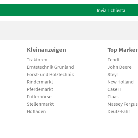
Invia richiesta
Kleinanzeigen
Top Marke
Traktoren
Fendt
Erntetechnik Grünland
John Deere
Forst- und Holztechnik
Steyr
Rindermarkt
New Holland
Pferdemarkt
Case IH
Futterbörse
Claas
Stellenmarkt
Massey Fergu
Hofladen
Deutz-Fahr