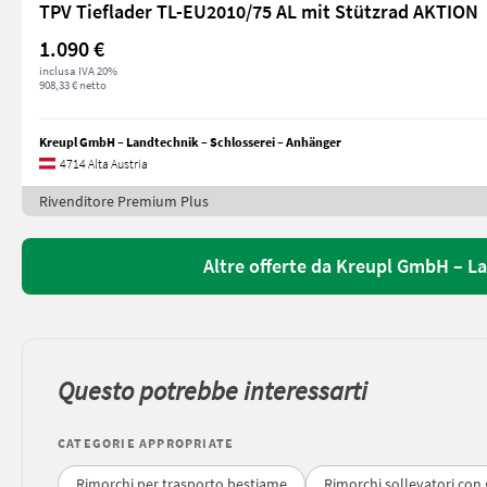
TPV Tieflader TL-EU2010/75 AL mit Stützrad AKTION
1.090 €
inclusa IVA 20%
908,33 € netto
Kreupl GmbH – Landtechnik – Schlosserei – Anhänger
4714 Alta Austria
Rivenditore Premium Plus
Altre offerte da Kreupl GmbH – L
Questo potrebbe interessarti
CATEGORIE APPROPRIATE
Rimorchi per trasporto bestiame
Rimorchi sollevatori con