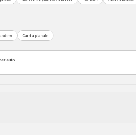
andem
Carri a pianale
per auto