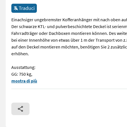
Traduci
Einachsiger ungebremster Kofferanhänger mit nach oben au
Der schwarze KTL- und pulverbeschichtete Deckel ist serienmä
Fahrradträger oder Dachboxen montieren können. Des weiter
bei einer Innenhöhe von etwas über 1 m der Transport von z.
auf den Deckel montieren möchten, benötigen Sie 2 zusätzlic
erhöhen.
Ausstattung:
GG: 750 kg,
Einachsiger ungebremster Kofferanhänger mit nach oben aufst
mostra di più