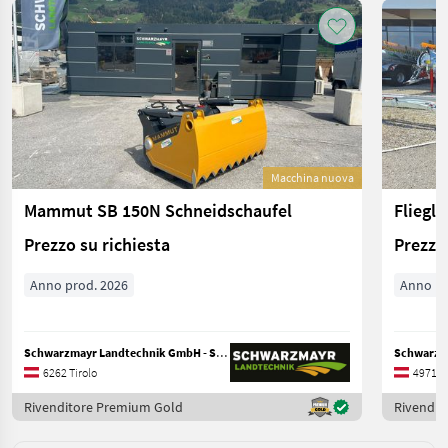
Macchina nuova
Mammut SB 150N Schneidschaufel
Fliegl 
Prezzo su richiesta
Prezzo 
Anno prod. 2026
Anno pr
Schwarzmayr Landtechnik GmbH - Schlitters
6262 Tirolo
4971 Al
Rivenditore Premium Gold
Rivendit