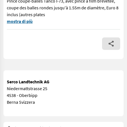
Pince coupe-balles Tanco I-73, avec pince à film brevetée,
coupe des balles rondes jusqu'à 1.55m de diamètre, Euro 8
inclus (autres plates
Ballenschneidezange Tanco I-73, mit patentiertem Foligengreife
mostra di più
Serco Landtechnik AG
Niedermattstrasse 25
4538 - Oberbipp
Berna Svizzera