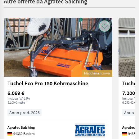
Altre offerte da Agratec Salching
Macchina nuova
Tuchel Eco Pro 150 Kehrmaschine
Tuchel
6.069 €
7.200 €
inclusa IVA 19%
inclusa IVA
5.100 € netto
6.050,42 € n
Anno prod. 2026
Anno pr
Agratec Salching
Agratec S
94330 Baviera
94330 