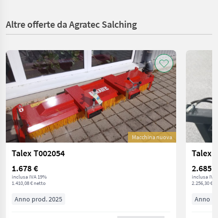
Altre offerte da Agratec Salching
Macchina nuova
Talex T002054
Talex 
1.678 €
2.685 €
inclusa IVA 19%
inclusa IVA
1.410,08 € netto
2.256,30 € n
Anno prod. 2025
Anno pr