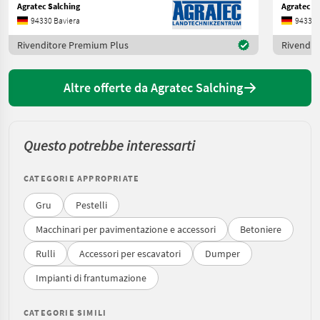
Agratec Salching
Agratec S
94330 Baviera
94330 
Rivenditore Premium Plus
Rivendit
Altre offerte da Agratec Salching
Questo potrebbe interessarti
CATEGORIE APPROPRIATE
Gru
Pestelli
Macchinari per pavimentazione e accessori
Betoniere
Rulli
Accessori per escavatori
Dumper
Impianti di frantumazione
CATEGORIE SIMILI