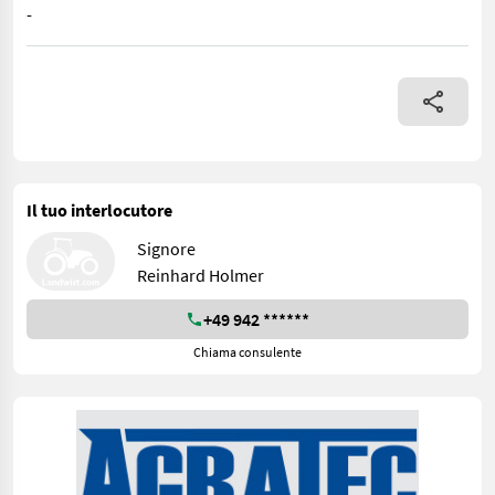
-
AA800LI101 Verkaufen einen Talex Betonmischer mit 800 l Kard
Il tuo interlocutore
Signore
Reinhard Holmer
+49 942 ******
Chiama consulente