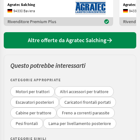
Agratec Salching
Agratec S
94330 Baviera
94330 
Rivenditore Premium Plus
Rivendit
Altre offerte da Agratec Salching
Questo potrebbe interessarti
CATEGORIE APPROPRIATE
Motori per trattori
Altri accessori per trattore
Escavatori posteriori
Caricatori frontali portati
Cabine per trattore
Freno a correnti parassite
Pesi frontali
Lama per livellamento posteriore
CATEGORIE SIMILI