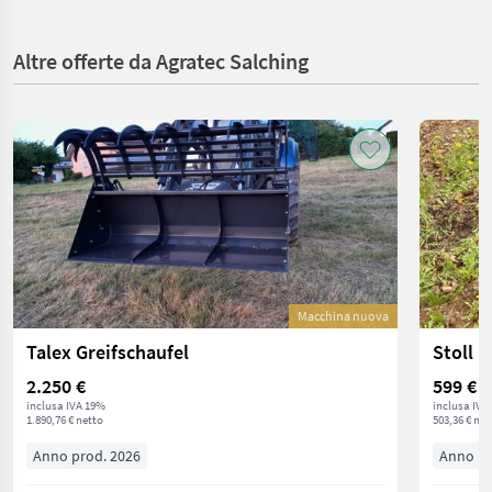
Altre offerte da Agratec Salching
Macchina nuova
Talex Greifschaufel
Stoll 1
2.250 €
599 €
inclusa IVA 19%
inclusa IVA
1.890,76 € netto
503,36 € net
Anno prod. 2026
Anno pr