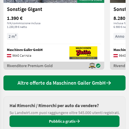
Sonstige GIgant
Sonsti
1.390 €
8.280 €
IVA/commissione inclusa
inclusa IVA
1.230,09 € netto
6.900 € nett
2 m³
Anno pr
Maschinen Gailer GmbH
Maschinen
9640 Carinzia
9640 C
Rivenditore Premium Gold
Rivendit
Altre offerte da Maschinen Gailer GmbH
Hai Rimorchi / Rimorchi per auto da vendere?
Su Landwirt.com puoi raggiungere oltre 545.000 utenti registrati.
Pubblica gratis