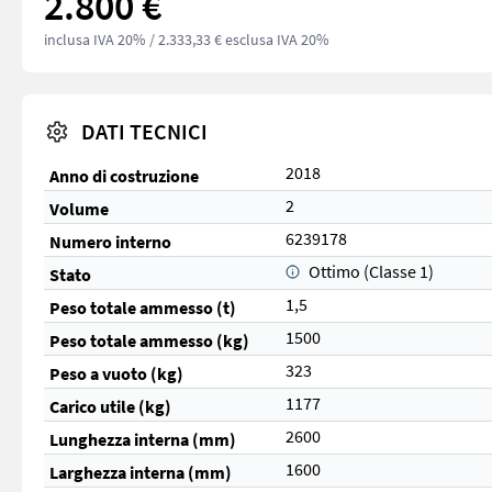
2.800 €
inclusa IVA 20%
/ 2.333,33 € esclusa IVA 20%
DATI TECNICI
2018
Anno di costruzione
2
Volume
6239178
Numero interno
Ottimo (Classe 1)
Stato
1,5
Peso totale ammesso (t)
1500
Peso totale ammesso (kg)
323
Peso a vuoto (kg)
1177
Carico utile (kg)
2600
Lunghezza interna (mm)
1600
Larghezza interna (mm)