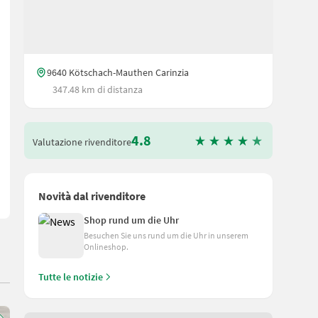
9640 Kötschach-Mauthen Carinzia
347.48 km di distanza
e una copertura in alluminio, un sistema di retromarcia automatica e i
4.8
Valutazione rivenditore
Novità dal rivenditore
Shop rund um die Uhr
Besuchen Sie uns rund um die Uhr in unserem
Onlineshop.
Tutte le notizie