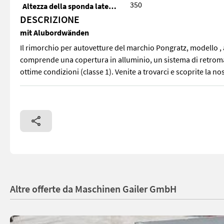
350
Altezza della sponda laterale (mm)
DESCRIZIONE
mit Alubordwänden
Il rimorchio per autovetture del marchio Pongratz, modello , 
comprende una copertura in alluminio, un sistema di retromarci
ottime condizioni (classe 1). Venite a trovarci e scoprite la nos
Il rimorchio per autovetture del marchio Pongratz, modello , an
Altre offerte da Maschinen Gailer GmbH