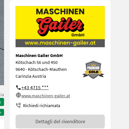
Maschinen Gailer GmbH
Kötschach 56 und 450
9640 - Kötschach-Mauthen
Carinzia Austria
+43 4715 ***
zia
www.maschinen-gailer.at
e
Richiedi richiamata
e
Dettagli del rivenditore