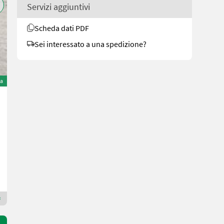
Servizi aggiuntivi
Scheda dati PDF
Sei interessato a una spedizione?
ta
Pongratz PHL 4030/20 T-AL Hochlader
3.900 €
inclusa IVA 20%
3.250 € netto
Anno prod. 2020
5 m³
Maschinen Gailer GmbH
9640 Carinzia
Rivenditore Premium Gold