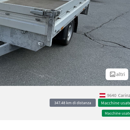
altri
9640
Carin
Macchine usat
347.48 km di distanza
Macchine usat