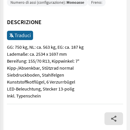
Numero di assi (configurazione):
Monoasse
Freno:
DESCRIZIONE
Traduci
GG: 750 kg, NL: ca. 563 kg, EG: ca. 187 kg
Lademaße: ca. 2534 x 1697 mm
Bereifung: 155/70 R13, Kippwinkel: 7°
Kipp-/Absenkbar, Stützrad normal
Siebdruckboden, Stahlfelgen
Kunststoffkotflügel, 6 Verzurrbügel
LED-Beleuchtung, Stecker 13-polig
Inkl. Typenschein
GG: 750 kg, NL: ca. 563 kg, EG: ca. 187 kg Lademaße: ca. 2534 