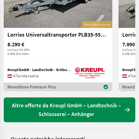
Macchina nuova
Lorries Universaltransporter PLB35-5521 mit Zubehör!
8.290 €
7.990 €
inclusa IVA 20%
inclusa IVA
6.908,33 € netto
6.658,33 € n
Kreupl GmbH – Landtechnik – Schlosserei – Anhänger
4714 Alta Austria
4714 Al
Rivenditore Premium Plus
Rivendit
Altre offerte da Kreupl GmbH – Landtechnik –
Schlosserei – Anhänger