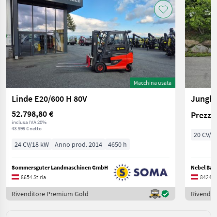
Macchina usata
Linde E20/600 H 80V
Junghe
52.798,80 €
Prezzo 
inclusa IVA 20%
43.999 € netto
20 CV/1
24 CV/18 kW
Anno prod. 2014
4650 h
Sommersguter Landmaschinen GmbH
Nebel Ba
8654 Stiria
8424 St
Rivenditore Premium Gold
Rivendit