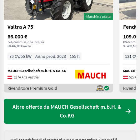
Macchina usata
Valtra A 75
Fendt 
66.000 €
109.00
IVA/commissione inclusa
IVA/commis
58.407,08 € netto
96.460,18 € 
75 CV/55 kW
Anno prod. 2023
155 h
131 CV/
MAUCH Gesellschaft m.b.H. & Co.KG
MAUCH Ges
5274 Alta Austria
5274 Al
Rivenditore Premium Gold
Rivendit
Altre offerte da MAUCH Gesellschaft m.b.H. &
Co.KG
Hai Macchinari elevatori e per magazzino / Carrelli