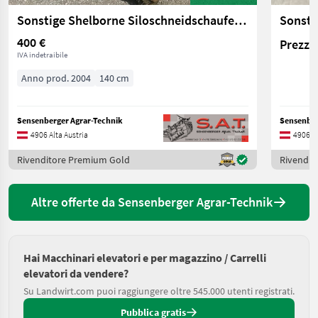
Sonstige Shelborne Siloschneidschaufel 140cm
400 €
Prezzo 
IVA indetraibile
Anno prod. 2004
140 cm
Sensenberger Agrar-Technik
Sensenber
4906 Alta Austria
4906 Al
Rivenditore Premium Gold
Rivendit
Altre offerte da Sensenberger Agrar-Technik
Hai Macchinari elevatori e per magazzino / Carrelli
elevatori da vendere?
Su Landwirt.com puoi raggiungere oltre 545.000 utenti registrati.
Pubblica gratis