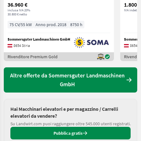
36.960 €
1.800 €
inclusa IVA 20%
IVA indetrai
30.800 € netto
75 CV/55 kW
Anno prod. 2018
8750 h
Sommersguter Landmaschinen GmbH
Sommersg
8654 Stiria
8654 St
Rivenditore Premium Gold
Rivendit
Altre offerte da Sommersguter Landmaschinen
GmbH
Hai Macchinari elevatori e per magazzino / Carrelli
elevatori da vendere?
Su Landwirt.com puoi raggiungere oltre 545.000 utenti registrati.
Pubblica gratis