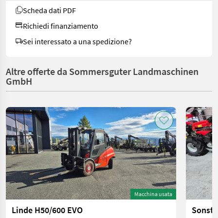
Scheda dati PDF
Richiedi finanziamento
Sei interessato a una spedizione?
Altre offerte da Sommersguter Landmaschinen
GmbH
Macchina usata
Linde H50/600 EVO
Sonst