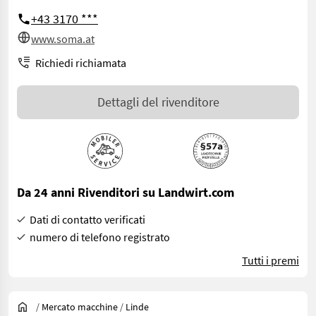
+43 3170 ***
www.soma.at
Richiedi richiamata
Dettagli del rivenditore
Da 24 anni Rivenditori su Landwirt.com
Dati di contatto verificati
numero di telefono registrato
Tutti i premi
/
Mercato macchine
/
Linde