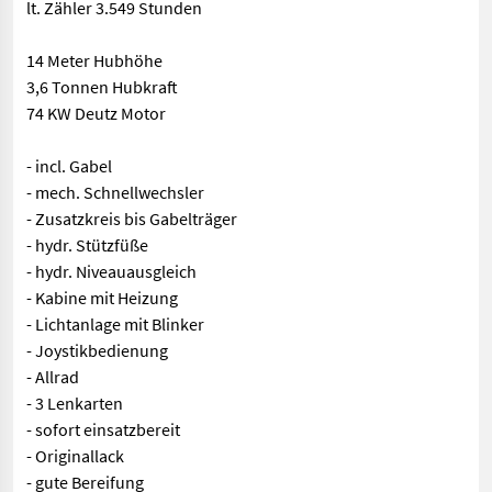
lt. Zähler 3.549 Stunden
14 Meter Hubhöhe
3,6 Tonnen Hubkraft
74 KW Deutz Motor
- incl. Gabel
- mech. Schnellwechsler
- Zusatzkreis bis Gabelträger
- hydr. Stützfüße
- hydr. Niveauausgleich
- Kabine mit Heizung
- Lichtanlage mit Blinker
- Joystikbedienung
- Allrad
- 3 Lenkarten
- sofort einsatzbereit
- Originallack
- gute Bereifung