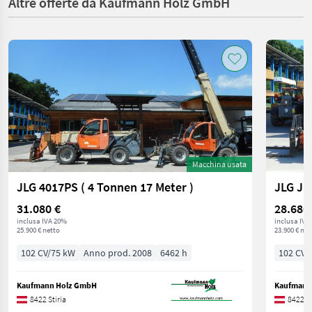
Altre offerte da Kaufmann Holz GmbH
Macchina usata
JLG 4017PS ( 4 Tonnen 17 Meter )
JLG JLG
31.080 €
28.680
inclusa IVA 20%
inclusa IVA
25.900 € netto
23.900 € net
102 CV/75 kW
Anno prod. 2008
6462 h
102 CV/
Kaufmann Holz GmbH
Kaufmann
8422 Stiria
8422 St