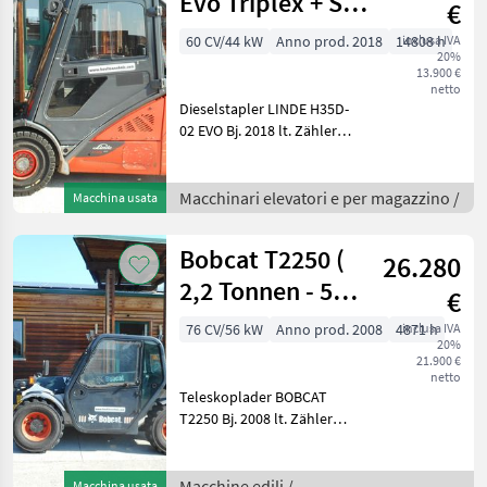
Evo Triplex + SS
€
+ 4. Kreis +
60 CV/44 kW
Anno prod. 2018
14808 h
inclusa IVA
20%
KLIMA
13.900 €
netto
Dieselstapler LINDE H35D-
02 EVO Bj. 2018 lt. Zähler
14.808 Stunden 3, 5 Tonnen
Hubkraft 4, 65 Meter
Hubhöhe 2, 19 Meter
Macchinari elevatori e per magazzino /
Macchina usata
Bauhöhe 44 KW -
Triplexfreihubmast
Bobcat T2250 (
26.280
2,2 Tonnen - 5
€
Meter )
76 CV/56 kW
Anno prod. 2008
4871 h
inclusa IVA
20%
21.900 €
netto
Teleskoplader BOBCAT
T2250 Bj. 2008 lt. Zähler
4.871 Stunden 2, 2 Tonnen
Hubkraft 5 Meter Hubhöhe
56 KW 2 Stufen Hydrostat
Macchine edili /
Macchina usata