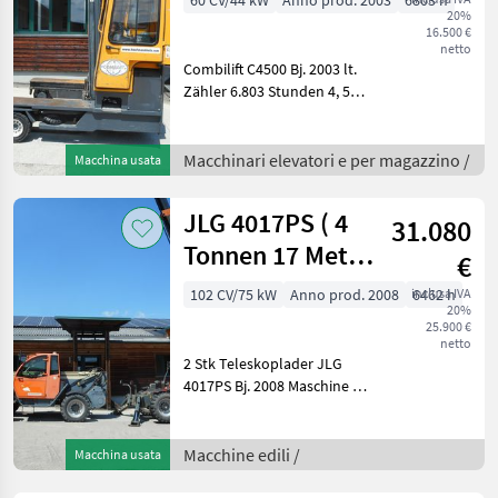
20%
16.500 €
netto
Combilift C4500 Bj. 2003 lt.
Zähler 6.803 Stunden 4, 5
Tonnen Hubkraft 2, 97
Meter Bauhöhe 4, 5 Meter
Hubhöhe 44 KW Kubota
Macchinari elevatori e per magazzino /
Macchina usata
Motor - Seitenstapler +
Frontsta
JLG 4017PS ( 4
31.080
Tonnen 17 Meter
€
)
102 CV/75 kW
Anno prod. 2008
inclusa IVA
6462 h
20%
25.900 €
netto
2 Stk Teleskoplader JLG
4017PS Bj. 2008 Maschine 1:
lt. Zähler 6.462 Stunden
Maschine 2: lt. Zähler 7.656
Stunden 4 Tonnen Hubkraft
Macchine edili /
Macchina usata
16, 7 Meter Hubhöhe 35 K