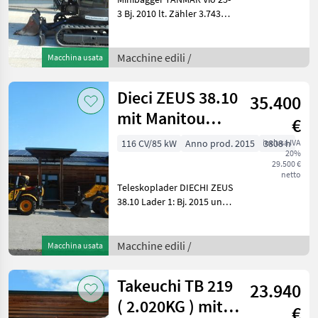
3 Bj. 2010 lt. Zähler 3.743
Stunden 2.770 KG 15, 2 KW -
hydr. Böschungslöffel -
Tieflöffel - alle Leitungen -
Macchine edili /
Macchina usata
Schöner Bagger
Dieci ZEUS 38.10
35.400
mit Manitou
€
Schnellwechsler
116 CV/85 kW
Anno prod. 2015
inclusa IVA
3808 h
20%
29.500 €
netto
Teleskoplader DIECHI ZEUS
38.10 Lader 1: Bj. 2015 und
lt. Zähler 3.808 Stunden
Lader 2: Bj. 2016 und lt.
Zähler 2.923 Stunden 10
Macchine edili /
Macchina usata
Meter Hubhöhe 3, 8 Tonnen
Hu
Takeuchi TB 219
23.940
( 2.020KG ) mit
€