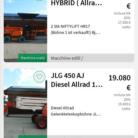
HYBRID ( Allrad )
€
Batterie NEU!
inclusa IVA
20%
17.500 €
2 Stk NIFTYLIFT HR17
netto
(Bühne 1 ist verkauft!) Bj.
2012 ( Batterie aus Bj. 2026 )
1.400 Stunden HYBRID (
Batteriebetrieb + Kubota
Dieselmotor ) nur 4.950 K
Macchine edili /
Macchina usata
JLG 450 AJ
19.080
Diesel Allrad 16
€
Meter
inclusa IVA
20%
15.900 €
Diesel Allrad
netto
Gelenkteleskopbühne JLG
450 AJ Bj. 2008 lt. Zähler
3.326 Stunden 15, 72 Meter
Arbeitshöhe 7, 62 Meter