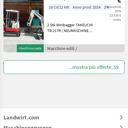
NEUMASCHINEN
16 CV/12 kW
Anno prod. 2024
2 h
inclusa IVA
20%
) 1.680kg
23.500 €
netto
2 Stk Minibagger TAKEUCHI
TB 217R ( NEUMASCHINEN )
BJ. 2024 2 Stunden 1.680
KG 11, 5 KW -
Hammerleitung - hydr.
Macchine edili /
Macchina usata
Verstellfahrwerk - Canopy (
Schutz
...mostra più offerte: 59
Landwirt.com
Maschinengruppen