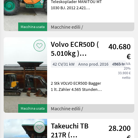
Teleskoplader MANITOU MT
1030 BJ. 2012 2.421
Stunden (echte belegbare
Stunden) 3 Tonnen
Hubkraft 10 Meter Hubhöhe
Macchine edili /
Macchina usata
74, 5 KW Perkins Motor -
einfacher mech
Volvo ECR50D (
40.680
5.010kg )
€
POWERTILT +
42 CV/31 kW
Anno prod. 2016
4565 h
inclusa IVA
20%
hydr. SW
33.900 €
netto
2 Stk VOLVO ECR50D Bagger
1 lt. Zähler 4.565 Stunden (
Bagger 1 ist verkauft )
Bagger 2 lt. Zähler 4.325
Stunden 5.010 KG 31, 2 KW -
Macchine edili /
Macchina usata
POWERTILT - hydr.
Takeuchi TB
28.200
217R (
€