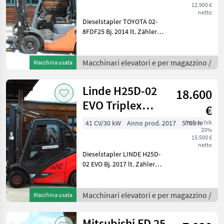
12.900 €
netto
Dieselstapler TOYOTA 02-
8FDF25 Bj. 2014 lt. Zähler
8.459 Stunden 2, 5 Tonnen
Hubkraft 2, 37 Meter
Bauhöhe 5, 50 Meter
Macchinari elevatori e per magazzino /
Macchina usata
Hubhöhe 36 KW -
Triplexfreihubmast -
Linde H25D-02
18.600
EVO Triplex
€
5,96m + SS +
41 CV/30 kW
Anno prod. 2017
5706 h
inclusa IVA
20%
Kabine
15.500 €
netto
Dieselstapler LINDE H25D-
02 EVO Bj. 2017 lt. Zähler
5.706 Stunden 2, 5 Tonnen
Hubkraft 2, 57 Meter
Bauhöhe 5, 96 Meter
Macchinari elevatori e per magazzino /
Macchina usata
Hubhöhe 30 KW -
Triplexfreihubmast
Mitsubishi FD 25