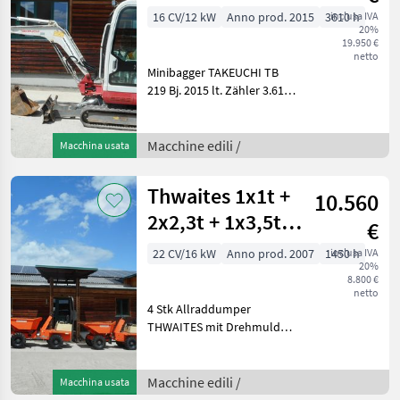
POWERTILT
16 CV/12 kW
Anno prod. 2015
3610 h
inclusa IVA
20%
19.950 €
netto
Minibagger TAKEUCHI TB
219 Bj. 2015 lt. Zähler 3.610
Stunden 2.020 KG 12 KW -
POWERTILT -
Schnellwechsler MS03 -
Macchine edili /
Macchina usata
Böschungslöffel - Tieflöffel -
hydr.
Thwaites 1x1t +
10.560
2x2,3t + 1x3,5t
€
mit Drehmulde
22 CV/16 kW
Anno prod. 2007
1450 h
inclusa IVA
20%
8.800 €
netto
4 Stk Allraddumper
THWAITES mit Drehmulde!
Dumper 1: Bj. 2007 lt.
Zähler 1.450 Stunden 1.000
KG Nutzlast 1.300 KG
Macchine edili /
Macchina usata
Eigengewicht 15, 9 KW