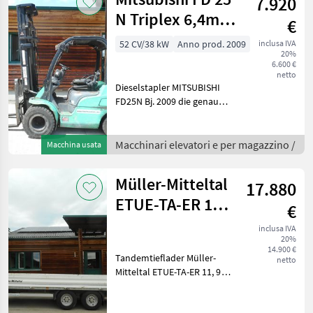
7.920
N Triplex 6,4m +
€
SS +
52 CV/38 kW
Anno prod. 2009
inclusa IVA
20%
Zwillingsreifen
6.600 €
netto
Dieselstapler MITSUBISHI
FD25N Bj. 2009 die genauen
Betriebsstunden sind nicht
bekannt! 2, 5 Tonnen
Hubkraft 2, 85 Meter
Macchinari elevatori e per magazzino /
Macchina usata
Bauhöhe 6, 40 Meter
Hubhöhe 38 KW Mi
Müller-Mitteltal
17.880
ETUE-TA-ER 11,6
€
mit Rampen
inclusa IVA
20%
14.900 €
Tandemtieflader Müller-
netto
Mitteltal ETUE-TA-ER 11, 9
Erstzulassung 12/2020
11.900 KG Gesamt 8.368 KG