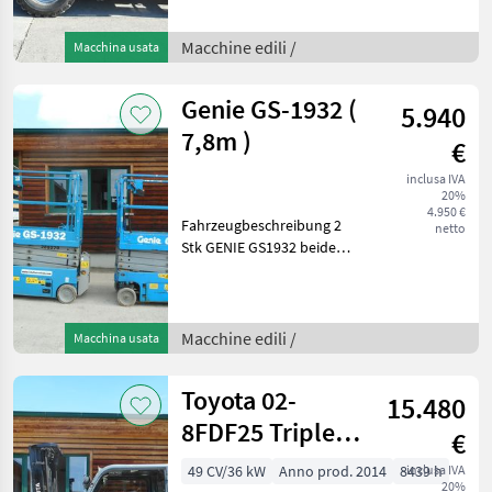
Stunden 11 Meter 3, 5
Tonnen - Perkins Motor! -
Powershiftgetriebe! - incl.
Macchine edili /
Macchina usata
Gabel - mech. Schnellwe
Genie GS-1932 (
5.940
7,8m )
€
inclusa IVA
20%
4.950 €
Fahrzeugbeschreibung 2
netto
Stk GENIE GS1932 beide
Baujahr 2015 beide absolut
baugleich Bühne 1:
VERKAUFT !!! Bühne 2: lt.
Zähler 321 Stunden ca.
Macchine edili /
Macchina usata
1.500 KG E
Toyota 02-
15.480
8FDF25 Triplex +
€
SS + ZV + Kabine
49 CV/36 kW
Anno prod. 2014
8439 h
inclusa IVA
20%