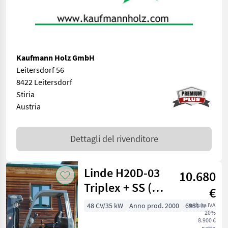
Kaufmann Holz GmbH
Leitersdorf 56
8422 Leitersdorf
Stiria
Austria
Dettagli del rivenditore
Linde H20D-03
10.680
Triplex + SS (
€
PERKINS )
48 CV/35 kW
Anno prod. 2000
6951 h
inclusa IVA
20%
8.900 €
netto