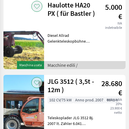
Haulotte HA20
5.000
PX ( für Bastler )
€
IVA
indetraibile
Diesel Allrad
Gelenkteleskopbühne
HAULOTTE HA20 PX Bj. 2001
12.300 KG 32 KW Allrad 2
Lenkachsen 20, 65 Meter
Arbeitshöhe Für Bastler...
Macchine edili /
Macchina usata
war 5 Jahre nicht
JLG 3512 ( 3,5t -
28.680
12m )
€
102 CV/75 kW
Anno prod. 2007
inclusa IVA
6041 h
20%
23.900 €
netto
Teleskoplader JLG 3512 Bj.
2007 lt. Zähler 6.041