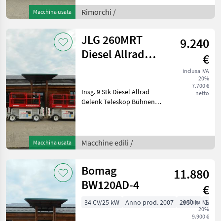
Nutzlast 2.532 KG
Eigengewicht - 6, 2 Meter
Rimorchi /
Macchina usata
Ladelänge - 2
JLG 260MRT
9.240
Diesel Allrad
€
9,92 Meter
inclusa IVA
20%
7.700 €
Insg. 9 Stk Diesel Allrad
netto
Gelenk Teleskop Bühnen
JLG 260MRT Alle aus Bj.
2008 Betriebsstunden lt.
Zähler zwischen 772 und
4.644 Stunden 3.764 KG
Macchine edili /
Macchina usata
Eigengewicht
Bomag
11.880
BW120AD-4
€
34 CV/25 kW
Anno prod. 2007
2950 h
inclusa IVA
120 
20%
9.900 €