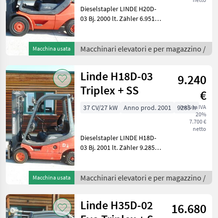
Dieselstapler LINDE H20D-
03 Bj. 2000 lt. Zähler 6.951
Stunden 2 Tonnen Hubkraft
( baugleich 2, 5 Tonner ) 2,
22 Meter Bauhöhe 2, 03
Macchinari elevatori e per magazzino /
Macchina usata
Meter Masthöhe 4, 25 Me
Linde H18D-03
9.240
Triplex + SS
€
37 CV/27 kW
Anno prod. 2001
9285 h
inclusa IVA
20%
7.700 €
netto
Dieselstapler LINDE H18D-
03 Bj. 2001 lt. Zähler 9.285
Stunden 1, 8 Tonnen
Hubkraft 2, 12 Meter
Bauhöhe 4, 60 Meter
Macchinari elevatori e per magazzino /
Macchina usata
Hubhöhe 27 KW VW-Motor -
Triplexfreihubm
Linde H35D-02
16.680