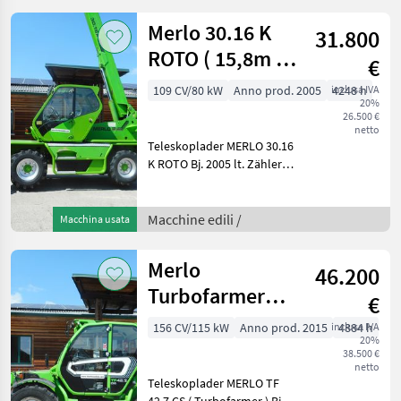
Verkaufspreis: 8.80
Merlo 30.16 K
31.800
ROTO ( 15,8m 3
€
Tonnen )
109 CV/80 kW
Anno prod. 2005
inclusa IVA
4248 h
20%
26.500 €
netto
Teleskoplader MERLO 30.16
K ROTO Bj. 2005 lt. Zähler
4.248 Stunden 80 KW Deutz
Motor 2 Stufen Hydrostat
15, 8 Meter Hubhöhe 3
Macchine edili /
Macchina usata
Tonnen Hubkraft - incl. G
Merlo
46.200
Turbofarmer
€
42.7 CS ( 40km/h
156 CV/115 kW
Anno prod. 2015
inclusa IVA
4884 h
20%
156PS )
38.500 €
netto
Teleskoplader MERLO TF