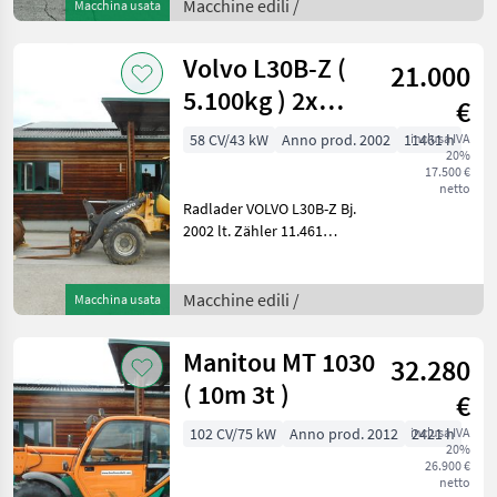
seitliche Reichweite 36, 4
Macchine edili /
Macchina usata
KW Perkins Motor
Volvo L30B-Z (
21.000
5.100kg ) 2x
€
Schaufel + Gabel
58 CV/43 kW
Anno prod. 2002
11461 h
inclusa IVA
20%
17.500 €
netto
Radlader VOLVO L30B-Z Bj.
2002 lt. Zähler 11.461
Stunden 5.100 KG
Eigengewicht 2.500 KG
Hubkraft 43 KW Deutz
Macchine edili /
Macchina usata
Motor - incl. Siebschaufel -
incl. Normalsc
Manitou MT 1030
32.280
( 10m 3t )
€
102 CV/75 kW
Anno prod. 2012
inclusa IVA
2421 h
20%
26.900 €
netto