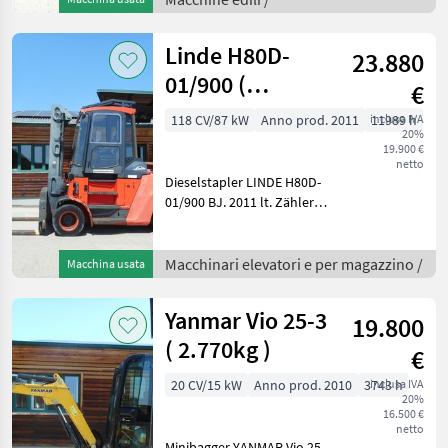
nur 198cm Bauhöhe nur
190cm Bau
Linde H80D-
23.880
01/900 (
€
Vollausstattung )
118 CV/87 kW
Anno prod. 2011
inclusa IVA
11989 h
20%
19.900 €
netto
Dieselstapler LINDE H80D-
01/900 BJ. 2011 lt. Zähler
11.989 Stunden 8 Tonnen
Hubkraft bei 900mm LSP 3,
37 Meter Hubhöhe 3, 18
Macchinari elevatori e per magazzino /
Macchina usata
Meter Masthöhe 3, 37 Meter
Schut
Yanmar Vio 25-3
19.800
( 2.770kg )
€
20 CV/15 kW
Anno prod. 2010
3743 h
inclusa IVA
20%
16.500 €
netto
Minibagger YANMAR Vio 25-