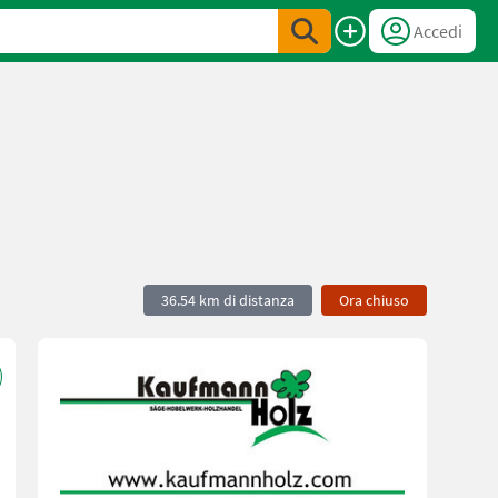
Accedi
36.54 km di distanza
Ora chiuso