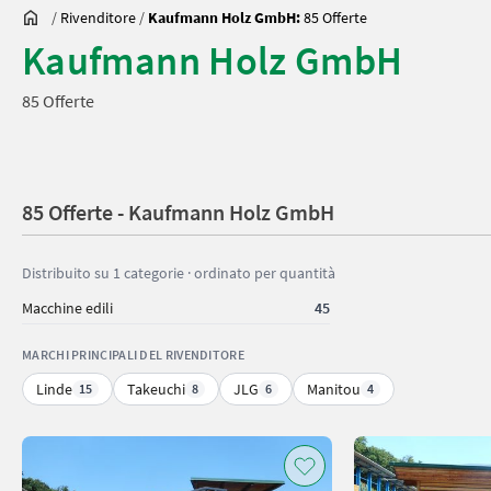
/
Rivenditore
/
Kaufmann Holz GmbH:
85 Offerte
Kaufmann Holz GmbH
85 Offerte
85 Offerte - Kaufmann Holz GmbH
Distribuito su 1 categorie · ordinato per quantità
Macchine edili
45
MARCHI PRINCIPALI DEL RIVENDITORE
Linde
Takeuchi
JLG
Manitou
15
8
6
4