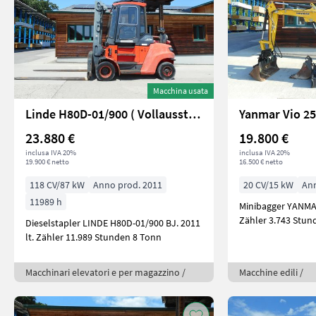
Macchina usata
Linde H80D-01/900 ( Vollausstattung )
Yanmar Vio 25-
23.880 €
19.800 €
inclusa IVA 20%
inclusa IVA 20%
19.900 € netto
16.500 € netto
118 CV/87 kW
Anno prod. 2011
20 CV/15 kW
Ann
11989 h
Minibagger YANMAR Vio 25
Dieselstapler LINDE H80D-01/900 BJ. 2011
lt. Zähler 11.989 Stunden 8 Tonn
Macchinari elevatori e per magazzino /
Macchine edili /