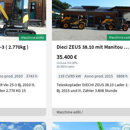
Macchina usata
Macchina usa
3 ( 2.770kg )
Dieci ZEUS 38.10 mit Manitou Schnellwechsler
35.400 €
inclusa IVA 20%
29.500 € netto
o prod. 2010
3743 h
116 CV/85 kW
Anno prod. 2015
3808 h
-3 Bj. 2010 lt.
Teleskoplader DIECHI ZEUS 38.10 Lader 1:
Zähler 3.743 Stunden 2.770 KG 15
Bj. 2015 und lt. Zähler 3.808 Stunde
Macchine edili /