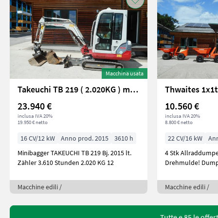
Macchina usata
Takeuchi TB 219 ( 2.020KG ) mit POWERTILT
23.940 €
10.560 €
inclusa IVA 20%
inclusa IVA 20%
19.950 € netto
8.800 € netto
16 CV/12 kW
Anno prod. 2015
3610 h
22 CV/16 kW
Ann
Minibagger TAKEUCHI TB 219 Bj. 2015 lt.
4 Stk Allraddump
Zähler 3.610 Stunden 2.020 KG 12
Macchine edili /
Macchine edili /
Tutte e 85 le offe