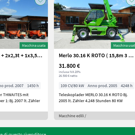
Macchina usata
Macchina usa
Thwaites 1x1t + 2x2,3t + 1x3,5t mit Drehmulde
Merlo 30.16 K ROTO ( 15,8m 3 Tonnen )
31.800 €
inclusa IVA 20%
26.500 € netto
o prod. 2007
1450 h
109 CV/80 kW
Anno prod. 2005
4248 h
er THWAITES mit
Teleskoplader MERLO 30.16 K ROTO Bj.
Drehmulde! Dumper 1: Bj. 2007 lt. Zähler
2005 lt. Zähler 4.248 Stunden 80 KW
Macchine edili /
rte di questo rivenditore