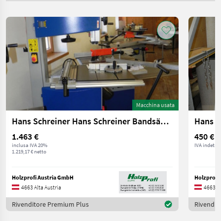
Macchina usata
Hans Schreiner Hans Schreiner Bandsäge für Holz HBS480 Vorführe
1.463 €
450 €
inclusa IVA 20%
IVA indetrai
1.219,17 € netto
Holzprofi Austria GmbH
Holzprofi
4663 Alta Austria
4663 Al
Rivenditore Premium Plus
Rivendit