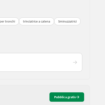
per tronchi
trinciatrice a catena
Sminuzzatrici
Pubblica gratis