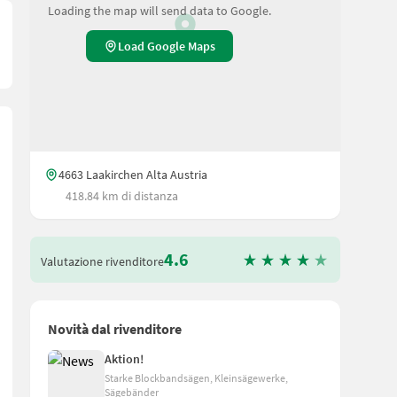
Loading the map will send data to Google.
Load Google Maps
4663 Laakirchen Alta Austria
418.84 km di distanza
4.6
Valutazione rivenditore
Novità dal rivenditore
orabgabeleistung 2,75 kW S 6 (2,2 kW bei 100% ED), 400 VoltSäg
Aktion!
Starke Blockbandsägen, Kleinsägewerke,
Sägebänder