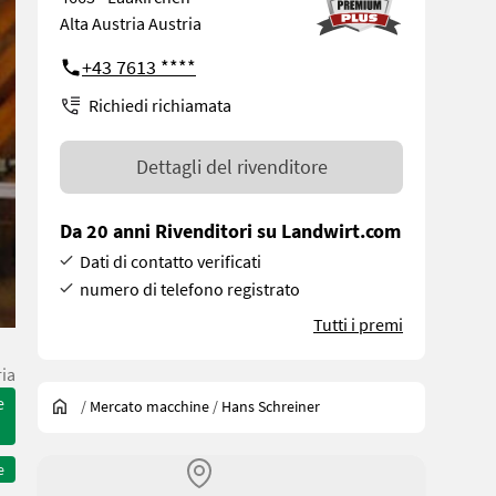
Alta Austria Austria
+43 7613 ****
Richiedi richiamata
Dettagli del rivenditore
Da 20 anni Rivenditori su Landwirt.com
Dati di contatto verificati
numero di telefono registrato
Tutti i premi
ria
e
/
Mercato macchine
/
Hans Schreiner
e