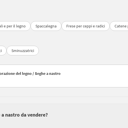
i e per il legno
Spaccalegna
Frese per ceppi e radici
Catene 
ci
Sminuzzatrici
avorazione del legno / Seghe a nastro
e a nastro da vendere?