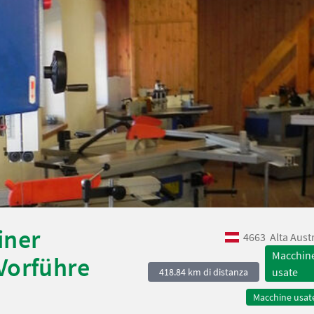
iner
4663
Alta Aust
Macchin
Vorführe
usate
418.84 km di distanza
Macchine usat