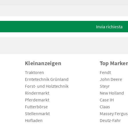
Invia richiesta
Kleinanzeigen
Top Marke
Traktoren
Fendt
Erntetechnik Grünland
John Deere
Forst- und Holztechnik
Steyr
Rindermarkt
New Holland
Pferdemarkt
Case IH
Futterbörse
Claas
Stellenmarkt
Massey Fergu
Hofladen
Deutz-Fahr