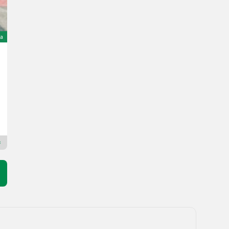
ta
Hans Schreiner Bandsäge Hans Schreiner HBS350 geb
450 €
IVA indetraibile
Holzprofi Austria GmbH
4663 Alta Austria
Rivenditore Premium Plus