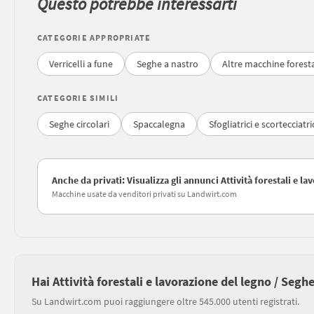
Questo potrebbe interessarti
CATEGORIE APPROPRIATE
Verricelli a fune
Seghe a nastro
Altre macchine forestal
CATEGORIE SIMILI
Seghe circolari
Spaccalegna
Sfogliatrici e scortecciatri
Anche da privati: Visualizza gli annunci Attività forestali e l
Macchine usate da venditori privati su Landwirt.com
Hai Attività forestali e lavorazione del legno / Segh
Su Landwirt.com puoi raggiungere oltre 545.000 utenti registrati.