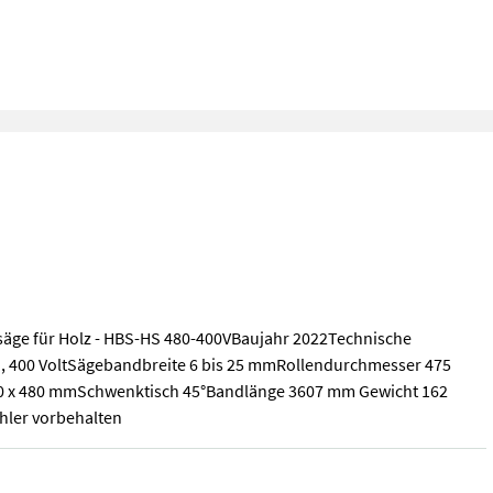
säge für Holz - HBS-HS 480-400VBaujahr 2022Technische
), 400 VoltSägebandbreite 6 bis 25 mmRollendurchmesser 475
 x 480 mmSchwenktisch 45°Bandlänge 3607 mm Gewicht 162
hler vorbehalten
säge für Holz - HBS-HS 480-400VBaujahr 2022Technische Daten:Mot