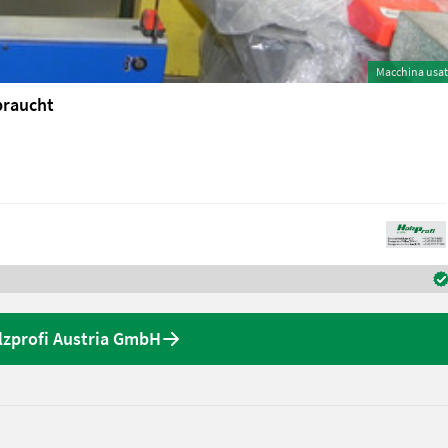
Macchina usa
braucht
olzprofi Austria GmbH