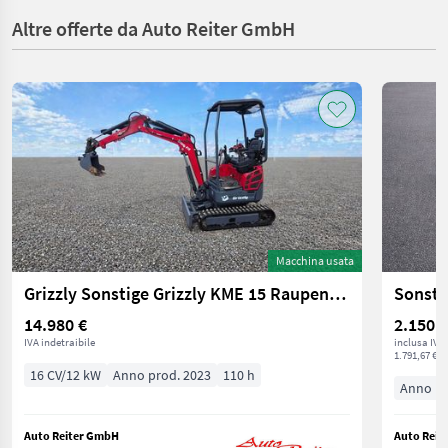
Altre offerte da Auto Reiter GmbH
Macchina usata
Grizzly Sonstige Grizzly KME 15 Raupenbagger mit Kubota
14.980 €
2.150 €
IVA indetraibile
inclusa IVA
1.791,67 € n
16 CV/12 kW
Anno prod. 2023
110 h
Anno pr
Auto Reiter GmbH
Auto Reit