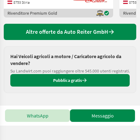
8753 Stiria
8753 St
Rivenditore Premium Gold
Rivendit
Altre offerte da Auto Reiter GmbH
Hai Veicoli agricoli a motore / Caricatore agricolo da
vendere?
Su Landwirt.com puoi raggiungere oltre 545.000 utenti registrati.
Pubblica gratis
WhatsApp
Messaggio