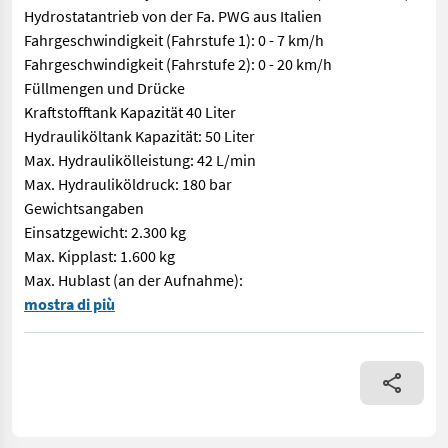
Hydrostatantrieb von der Fa. PWG aus Italien
Fahrgeschwindigkeit (Fahrstufe 1): 0 - 7 km/h
Fahrgeschwindigkeit (Fahrstufe 2): 0 - 20 km/h
Füllmengen und Drücke
Kraftstofftank Kapazität 40 Liter
Hydrauliköltank Kapazität: 50 Liter
Max. Hydraulikölleistung: 42 L/min
Max. Hydrauliköldruck: 180 bar
Gewichtsangaben
Einsatzgewicht: 2.300 kg
Max. Kipplast: 1.600 kg
Max. Hublast (an der Aufnahme):
Wir verkaufen einen leicht gebrauchten Hoflader der Marke Gri
mostra di più