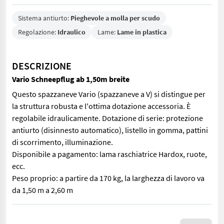
Sistema antiurto:
Pieghevole a molla per scudo
Regolazione:
Idraulico
Lame:
Lame in plastica
DESCRIZIONE
Vario Schneepflug ab 1,50m breite
Questo spazzaneve Vario (spazzaneve a V) si distingue per
la struttura robusta e l'ottima dotazione accessoria. È
regolabile idraulicamente. Dotazione di serie: protezione
antiurto (disinnesto automatico), listello in gomma, pattini
di scorrimento, illuminazione.
Disponibile a pagamento: lama raschiatrice Hardox, ruote,
ecc.
Peso proprio: a partire da 170 kg, la larghezza di lavoro va
da 1,50 m a 2,60 m
Questo spazzaneve Vario (spazzaneve a V) si distingue per la str