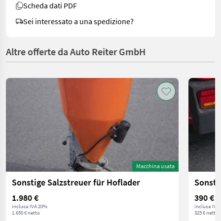
Scheda dati PDF
Sei interessato a una spedizione?
Altre offerte da Auto Reiter GmbH
Macchina usata
Sonstige Salzstreuer für Hoflader
Sonsti
1.980 €
390 €
inclusa IVA 20%
inclusa IVA
1.650 € netto
325 € netto