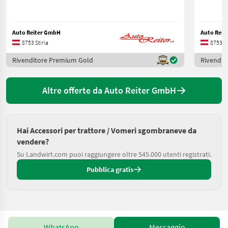
Auto Reiter GmbH
Auto Reit
8753 Stiria
8753 St
Rivenditore Premium Gold
Rivendit
Altre offerte da Auto Reiter GmbH
Hai Accessori per trattore / Vomeri sgombraneve da
vendere?
Su Landwirt.com puoi raggiungere oltre 545.000 utenti registrati.
Pubblica gratis
WhatsApp
Messaggio