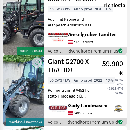
/
richiesta
Kabine
Kramer
45 CV/33 kW
Anno prod. 2026
1 h
Auch mit Kabine und
Klappdach erhältlich Das
Kraftpaket aus Holland!
Amselgruber Landtechnik GmbH
Neu im Generalvertrieb von
Amselgruber Landtechnik!
5121 Tarsdorf
Neben unseren bekannten
Veicoli
Rivenditore Premium Plus
Macchina usata
Fuchs Hofladern,
agricoli
Giant G2700 X-
59.900
a
motore
TRA HD+
€
/ Pitbull
50 CV/37 kW
Anno prod. 2022
40 h
inclusa IVA
20%
49.916,67 €
Per molti anni il V452T è
netto
stato il modello più
venduto dell’intera gamma
Gady Landmaschinen GmbH
di prodotti TOBROCO-
GIANT. Con l’arrivo dei
8403 Lebring
modelli della serie G2700,
Veicoli
Rivenditore Premium Gold
Macchina dimostrativa
questa macchina ha or
agricoli