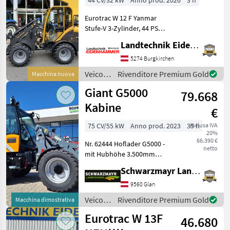
44 CV/32 kW
Anno prod. 2026
3 h
Verfügbar
Eurotrac W 12 F Yanmar
Stufe-V 3-Zylinder, 44 PS
Hubkraft 1400 kg
Landtechnik Eidenhammer GmbH
Eigengewicht 2620 kg
Hubhöhe 290 cm Bauhöhe
5274 Burgkirchen
233 cm Radladerbreite 150
Veicoli
Rivenditore Premium Gold
Macchina nuova
cm Joystick-Steue
agricoli
Giant G5000
79.668
a
motore
Kabine
€
/
Eurotrac
75 CV/55 kW
Anno prod. 2023
35 h
inclusa IVA
20%
66.390 €
Nr. 62444 Hoflader G5000 -
netto
mit Hubhöhe 3.500mm
gemessen am Drehpunkt
Schwarzmayr Landtechnik GmbH - Glan
der Maschine - mit Hubkraft
ohne Zusatzgewicht
9560 Glan
ca.2.800kg - mit Motorentyp
Veicoli
Rivenditore Premium Gold
Macchina dimostrativa
Kubota V3307-C
agricoli
Eurotrac W 13F
46.680
a