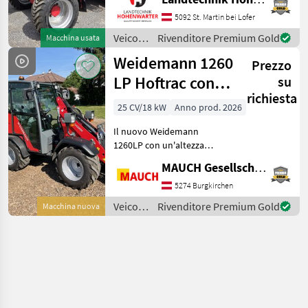
*Kipplast 4200 kg
*Radstand 2.52 m
5092 St. Martin bei Lofer
*Fahrgeschwindigkeit 20
Veicoli
Rivenditore Premium Gold
Macchina usata
km/h *Wenderadius innen
agricoli
Weidemann 1260
4.7
Prezzo
a
motore
LP Hoftrac con
su
/
richiesta
altezza di
Schäffer
25 CV/18 kW
Anno prod. 2026
ingombro
Il nuovo Weidemann
inferiore a 2,0 m
1260LP con un'altezza
totale inferiore a 2 m, 20
MAUCH Gesellschaft m.b.H. & Co.KG
km/h di serie, disponibile
nella versione con cabina o
5274 Burgkirchen
tettuccio di protezione per
Veicoli
Rivenditore Premium Gold
Macchina nuova
il conducente,
agricoli
a
motore
/
Weidemann