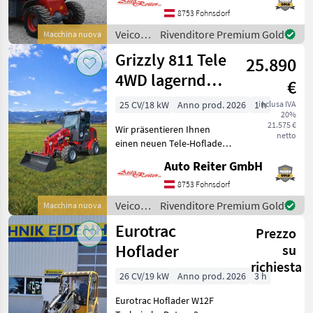
Landschaftsarbeiten. Durch
8753 Fohnsdorf
seine gute Verarbeitung
Veicoli
Rivenditore Premium Gold
Macchina nuova
und durch die e
agricoli
Grizzly 811 Tele
25.890
a
motore
4WD lagernd
€
/
Euro 5 Neues
Grizzly
25 CV/18 kW
Anno prod. 2026
1 h
inclusa IVA
20%
Modell
21.575 €
Wir präsentieren Ihnen
netto
einen neuen Tele-Hoflader
der Marke Grizzly, Modell
Auto Reiter GmbH
811T Allrad. Dieser
vielseitige Helfer ist ideal
8753 Fohnsdorf
für den Einsatz auf
Veicoli
Rivenditore Premium Gold
Macchina nuova
Baustellen, Höfen, in
agricoli
Eurotrac
Prezzo
a
motore
Hoflader
su
/
richiesta
Grizzly
26 CV/19 kW
Anno prod. 2026
3 h
Eurotrac Hoflader W12F