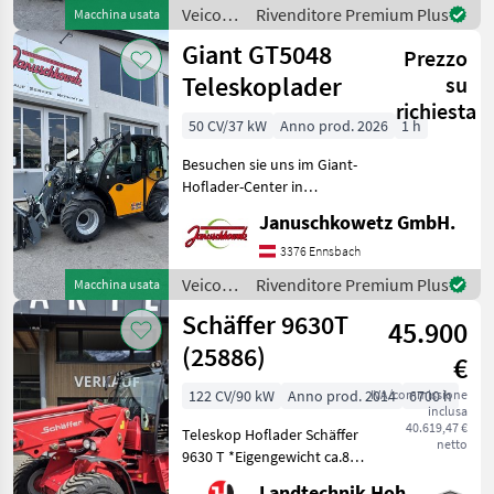
Hubkraft 2500 kg -
Veicoli
Rivenditore Premium Plus
Macchina usata
Ausbrechkraft 7600 daN
agricoli
Giant GT5048
Prezzo
a
motore
Teleskoplader
su
/ Dieci
richiesta
50 CV/37 kW
Anno prod. 2026
1 h
Besuchen sie uns im Giant-
Hoflader-Center in
Niederösterreich, 5 min von
Januschkowetz GmbH.
der Autobahn Amstetten-
Ost! - Motor Kubota D1803
3376 Ennsbach
CR, 50 PS, (3Zylinder),
Veicoli
Rivenditore Premium Plus
Macchina usata
StageV, DOC, DPF
agricoli
Schäffer 9630T
45.900
a
motore
(25886)
€
/ Giant
122 CV/90 kW
Anno prod. 2014
IVA/commissione
6700 h
inclusa
40.619,47 €
Teleskop Hoflader Schäffer
netto
9630 T *Eigengewicht ca.8 t
*Bereifung 400/55-22, 5
Landtechnik Hohenwarter GmbH