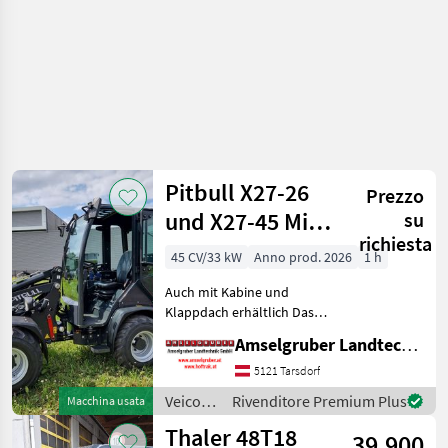
Weidemann
Pitbull X27-26
Prezzo
und X27-45 Mit
su
richiesta
Kabine
45 CV/33 kW
Anno prod. 2026
1 h
Auch mit Kabine und
Klappdach erhältlich Das
Kraftpaket aus Holland!
Amselgruber Landtechnik GmbH
Neu im Generalvertrieb von
Amselgruber Landtechnik!
5121 Tarsdorf
Neben unseren bekannten
Veicoli
Rivenditore Premium Plus
Macchina usata
Fuchs Hofladern,
agricoli
Thaler 48T18
39.900
a