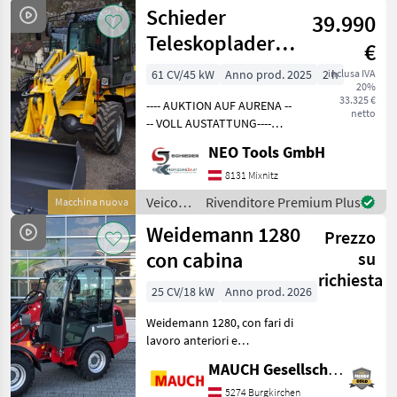
agricoli
Schieder
39.990
a
motore
Teleskoplader
€
/
816T
Weidemann
61 CV/45 kW
Anno prod. 2025
2 h
inclusa IVA
20%
**STANDHEIZUNG**
33.325 €
---- AUKTION AUF AURENA --
AUF LAGER
netto
-- VOLL AUSTATTUNG----
Kompakt, wendig und
NEO Tools GmbH
leistungsstark, Allrad, inkl.
Standheizung Der Schieder
8131 Mixnitz
816T kombiniert kompakte
Veicoli
Rivenditore Premium Plus
Macchina nuova
Abmessung
agricoli
Weidemann 1280
Prezzo
a
motore
con cabina
su
/
richiesta
Schieder
25 CV/18 kW
Anno prod. 2026
Weidemann 1280, con fari di
lavoro anteriori e
posteriori, bloccaggio del
MAUCH Gesellschaft m.b.H. & Co.KG
differenziale al 100%
opzionale, disponibili
5274 Burgkirchen