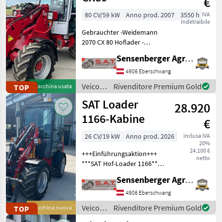
€
/ Giant
80 CV/59 kW
Anno prod. 2007
3550 h
IVA
indetraibile
Gebrauchter -Weidemann
2070 CX 80 Hoflader -
Baujahr 2007 -3550
Sensenberger Agrar-Technik
Betriebsstunden -Kabine
mit Heizung -Klimaanlage -
4906 Eberschwang
Radio -hydraulische
Veicoli
Rivenditore Premium Gold
TOP
Macchina usata
Geräteverriegelung -Aufn
agricoli
SAT Loader
28.920
a
motore
1166-Kabine
€
/
Weidemann
26 CV/19 kW
Anno prod. 2026
inclusa IVA
20%
24.100 €
+++Einführungsaktion+++
netto
***SAT Hof-Loader 1166*** -
Motor Kubota D 1105-Euro
Sensenberger Agrar-Technik
5 - Leistung 26 PS - WALVOIL
Ventile - Bondioli Hydrostat
4906 Eberschwang
- Betriebsgewicht: 2100
Veicoli
Rivenditore Premium Gold
TOP
Macchina nuova
agricoli