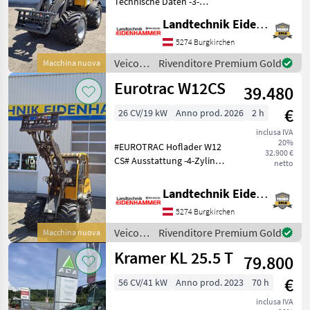
Technische Daten -3-
Zylinder Kubota-
Landtechnik Eidenhammer GmbH
Dieselmotor, 36 PS (Stage V)
-Wassergekühlter Motor -
5274 Burgkirchen
Donaldson-Luftfilter
Veicoli
Rivenditore Premium Gold
Macchina nuova
(Europa/Belgien) Serien
agricoli
Eurotrac W12CS
39.480
a
motore
€
26 CV/19 kW
Anno prod. 2026
2 h
/
Eurotrac
inclusa IVA
20%
#EUROTRAC Hoflader W12
32.900 €
CS# Ausstattung -4-Zylinder
netto
Kubota-Motor, 26 PS, Stage
V -Vollkabine -2-stufiger
Landtechnik Eidenhammer GmbH
Fahrantrieb -
5274 Burgkirchen
Zusatzhydraulik über
Joystick bedienbar (45
Veicoli
Rivenditore Premium Gold
Macchina nuova
agricoli
Kramer KL 25.5 T
79.800
a
motore
€
56 CV/41 kW
Anno prod. 2023
70 h
/
Eurotrac
inclusa IVA