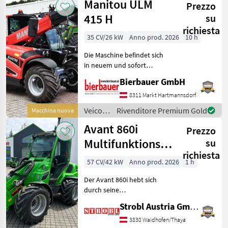
Manitou ULM
Prezzo
a
motore
415 H
su
/ Giant
richiesta
35 CV/26 kW
Anno prod. 2026
10 h
Die Maschine befindet sich
in neuem und sofort
einsatzbereitem Zustand
Bierbauer GmbH
und kann nach
telefonischer Vereinbarung
8311 Markt Hartmannsdorf
gerne vor Ort besichtigt
Veicoli
Rivenditore Premium Gold
Macchina nuova
werden. Neumaschine sofo
agricoli
Avant 860i
Prezzo
a
motore
Multifunktionslader
su
/
richiesta
GT Kabine
Manitou
57 CV/42 kW
Anno prod. 2026
1 h
Der Avant 860i hebt sich
durch seine
außergewöhnliche
Strobl Austria GmbH
Leistungsfähigkeit und
Ausstattung in der 800er
3830 Waidhofen/Thaya