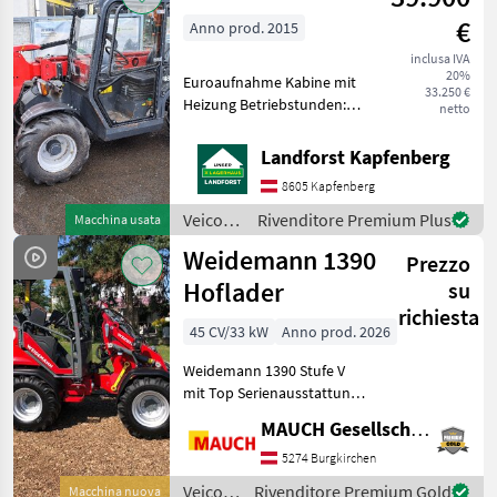
motore
€
Anno prod. 2015
/ Pitbull
inclusa IVA
20%
Euroaufnahme Kabine mit
33.250 €
Heizung Betriebstunden:
netto
2.106 h Ausschubarm neu
Um Ihnen unnötige
Landforst Kapfenberg
Wartezeiten oder
8605 Kapfenberg
Wegstrecken zu ersparen,
bitten wir Sie um vorherige
Veicoli
Rivenditore Premium Plus
Macchina usata
Ko
agricoli
Weidemann 1390
Prezzo
a
motore
Hoflader
su
/ Thaler
richiesta
45 CV/33 kW
Anno prod. 2026
Weidemann 1390 Stufe V
mit Top Serienausstattung:
automatische Parkbremse
MAUCH Gesellschaft m.b.H. & Co.KG
(auto-hold Funktion), 2
Hubzylinder
5274 Burgkirchen
Fahrerschutzdach mit
Veicoli
Rivenditore Premium Gold
Macchina nuova