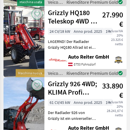
Veicoli
Rivenditore Premium Gold
Macchina usata
attacco Manitou ed EURO,
agricoli
Grizzly HQ180
blocca
27.990
a
motore
Teleskop 4WD 2
€
/
Jahre mobile
Manitou
24 CV/18 kW
Anno prod. 2025
1 h
inclusa IVA
20%
Garantie!
23.325 €
LAGERND! Der Radlader
netto
Grizzly HQ180 Allrad ist ein
universeller Helfer beim
Auto Reiter GmbH
Bau, auf dem Hof, bei
Garten- oder
8753 Fohnsdorf
Landschaftsarbeiten. Durch
Veicoli
Rivenditore Premium Gold
Macchina nuova
seine gute Verarbeitung u
agricoli
Grizzly 926 4WD;
33.890
a
motore
KLIMA Profi
€
/
Qualität 1500kg
Grizzly
61 CV/45 kW
Anno prod. 2025
1 h
inclusa IVA
20%
Hubkr.
28.241,67 €
Der Radlader 926 von
netto
Grizzly ist ein universeller
Helfer beim Bau, auf dem
Auto Reiter GmbH
Hof, bei Garten- oder