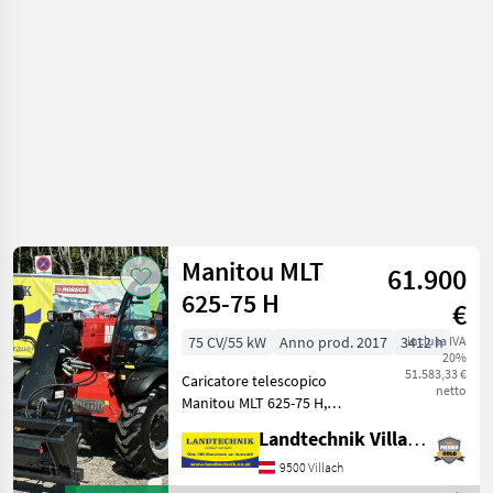
a
motore
/ Wolf
Manitou MLT
61.900
625-75 H
€
75 CV/55 kW
Anno prod. 2017
3412 h
inclusa IVA
20%
51.583,33 €
Caricatore telescopico
netto
Manitou MLT 625-75 H,
motore Kubota da 75 PS,
Landtechnik Villach GmbH
altezza di sollevamento 6
m, capacità di
9500 Villach
sollevamento 2, 5 t, con