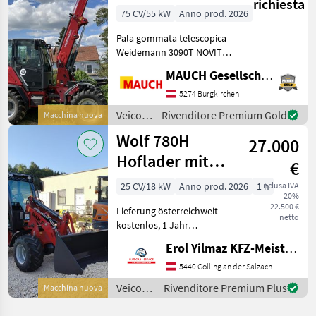
richiesta
Weidemann
Wacker
75 CV/55 kW
Anno prod. 2026
3090T NOVITÀ
Neuson
Pala gommata telescopica
Weidemann 3090T NOVITÀ -
Perno di rotazione della
MAUCH Gesellschaft m.b.H. & Co.KG
benna a 4985 mm - 75 PS -
cabina spaziosa e
5274 Burgkirchen
confortevole - velocità di 20
Veicoli
Rivenditore Premium Gold
Macchina nuova
km/h, 30 km/h
agricoli
Wolf 780H
27.000
a
motore
Hoflader mit
€
/
Kabine, Kubota,
Weidemann
25 CV/18 kW
Anno prod. 2026
1 h
inclusa IVA
20%
Garantie
22.500 €
Lieferung österreichweit
netto
kostenlos, 1 Jahr
Vollgarantie!
Erol Yilmaz KFZ-Meisterbetrieb
Zusatzgarantie bis zu 4j.
möglich. Gerät ist sofort
5440 Golling an der Salzach
verfügbar. Wir verkaufen
Veicoli
Rivenditore Premium Plus
Macchina nuova
einen neuen, top
agricoli
ausgestatte