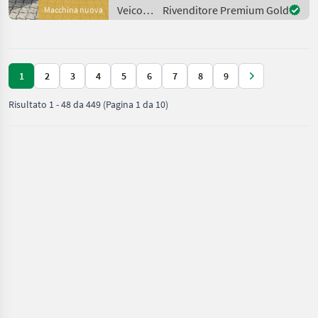
Serie deutlich von anderen
Veicoli
Rivenditore Premium Gold
Macchina nuova
Kompaktladern ab. Diese
agricoli
Maschine ist
a
motore
/ Avant
1
2
3
4
5
6
7
8
9
Risultato
1
-
48
da
449
(Pagina 1 da 10)