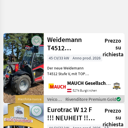
Weidemann
Prezzo
T4512
su
richiesta
Teleskoplader
45 CV/33 kW
Anno prod. 2026
Der neue Weidemann
T4512 Stufe V, mit TOP
Serienausstattung,
MAUCH Gesellschaft m.b.H. & Co.KG
Einzigartiges
Leistungsgewicht ->
5274 Burgkirchen
Transport mit dem
Veicoli
Rivenditore Premium Gold
Macchina nuova
Autoanhänger,
agricoli
Eurotrac W 12 F
umfangreicheres
Prezzo
a
Optionsprogramm - sowi
motore
!!! NEUHEIT !!!
su
/
richiesta
Prompt
Weidemann