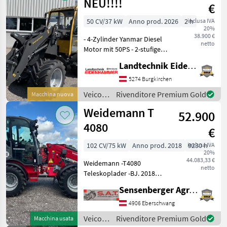
motore
NEU!!!!
€
/ Giant
50 CV/37 kW
Anno prod. 2026
2 h
inclusa IVA
20%
38.900 €
- 4-Zylinder Yanmar Diesel
netto
Motor mit 50PS - 2-stufiger
Hydrostatischer
Landtechnik Eidenhammer GmbH
Allradantrieb -
Planetenachsen -
5274 Burgkirchen
Differentialsperre
Veicoli
Rivenditore Premium Gold
Macchina nuova
Zuschaltbar - hydraulische
agricoli
Weidemann T
Geräteverri
52.900
a
motore
4080
€
/
Eurotrac
102 CV/75 kW
Anno prod. 2018
inclusa IVA
9230 h
20%
44.083,33 €
Weidemann -T4080
netto
Teleskoplader -BJ. 2018
-9230 Betriebsstunden nur
Sensenberger Agrar-Technik
im Innenraum einer Halle
gefahren -Motor Perkins
4906 Eberschwang
904J-E36TA -Abgasstufe V -
Veicoli
Rivenditore Premium Gold
Macchina usata
Abgasnachbehandlu