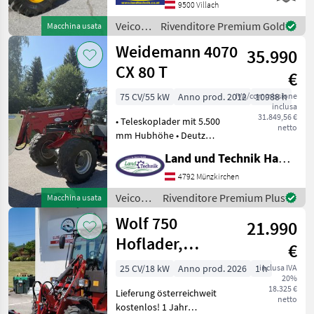
9500 Villach
massima 40 km/h,
pneumatici: 460/70R24
Veicoli
Rivenditore Premium Gold
Macchina usata
Michelin,
agricoli
Weidemann 4070
35.990
a
motore
CX 80 T
€
/ JCB
75 CV/55 kW
Anno prod. 2012
IVA/commissione
10988 h
inclusa
31.849,56 €
• Teleskoplader mit 5.500
netto
mm Hubhöhe • Deutz
Motor mit 75 PS/4 Zylinder •
Land und Technik HandelsgesmbH
hydrostatischer Antrieb •
Kabine mit Heizung &
4792 Münzkirchen
Lüftung • Grammer
Veicoli
Rivenditore Premium Plus
Macchina usata
Komfortsitz • Arbei
agricoli
Wolf 750
21.990
a
motore
Hoflader,
€
/
Kabine,
Weidemann
25 CV/18 kW
Anno prod. 2026
1 h
inclusa IVA
20%
Garantie,
18.325 €
Lieferung österreichweit
Perkins, Radlade
netto
kostenlos! 1 Jahr