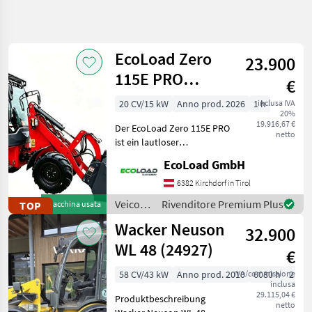
Affina
la
ricerca
EcoLoad Zero
23.900
115E PRO
€
Categoria
Paese
Filtri
3
Hoflader Elektro
20 CV/15 kW
Anno prod. 2026
1 h
inclusa IVA
20%
Mostra
19.916,67 €
PERCORSO
Der EcoLoad Zero 115E PRO
Reimposta
449
netto
ATTUALE
ist ein lautloser
risultati
Elektrohoflader mit Kabine
Settore
EcoLoad GmbH
und Heizung, sehr sparsam
agricolo
im Verbrauch und das alles
6382 Kirchdorf in Tirol
Veicoli
ohne Abgase. Achtung auf
Agricoli
Veicoli
Rivenditore Premium Plus
TOP
Macchina usata
A
den Bildern
agricoli
Motore
Wacker Neuson
32.900
a
Caricatore
motore
WL 48 (24927)
Agricolo
€
/
EcoLoad
58 CV/43 kW
Anno prod. 2010
IVA/commissione
6080 h
2 cm
SCEGLI
inclusa
CATEGORIA
29.115,04 €
Produktbeschreibung
netto