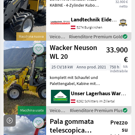
32.900 €
KABINE - 4-Zylinder Kubota-
netto
Motor, 26 PS, Stage V -
Vollkabine mit Heizung und
Landtechnik Eidenhammer GmbH
Lüftung - 2-stufiger
5274 Burgkirchen
Fahrantrieb -
Zusatzhydraulik über Joys
Veicoli
Rivenditore Premium Gold
Macchina nuova
agricoli
Wacker Neuson
33.900
a
motore
WL 20
€
/
Eurotrac
25 CV/18 kW
Anno prod. 2021
750 h
IVA
indetraibile
komplett mit Schaufel und
Palettengabel, Kabine mit
Heizung, Lenksäule
Unser Lagerhaus Warenhandelsges.m.b.H.
verstellbar, 3. Funktion,
Arbeitsscheinwerfer vorne
6262 Schlitters im Zillertal
und hinten,
Veicoli
Rivenditore Premium Plus
Macchina usata
Anhängevorrichtung,
agricoli
Pala gommata
Beleuchtun
Prezzo
a
motore
telescopica
su
/