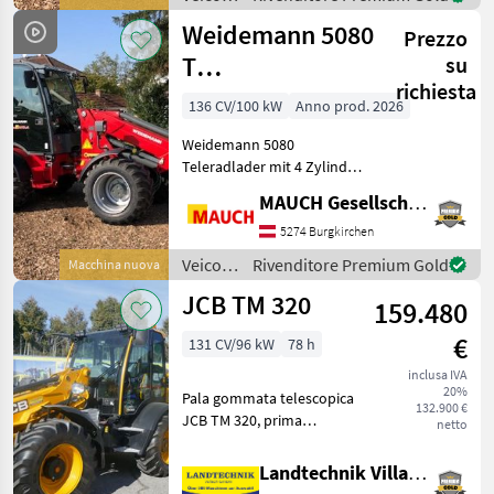
Rückhaltesystem
agricoli
Weidemann 5080
produziert in
Prezzo
a
motore
T
su
/
richiesta
Teleskopradlader
Weidemann
136 CV/100 kW
Anno prod. 2026
Weidemann 5080
Teleradlader mit 4 Zylinder
Perkins Motor,
MAUCH Gesellschaft m.b.H. & Co.KG
Hydrostatischer
Allradantrieb, 100%
5274 Burgkirchen
Differentialsperre,
Veicoli
Rivenditore Premium Gold
Macchina nuova
Schwimmstellung für
agricoli
JCB TM 320
Hubzylinder,
159.480
a
Komfortkabine mit
motore
€
131 CV/96 kW
78 h
/
Weidemann
inclusa IVA
20%
Pala gommata telescopica
132.900 €
JCB TM 320, prima
netto
immatricolazione 2026, con
motore da 131 PS, cambio
Landtechnik Villach GmbH
Powershift, velocità