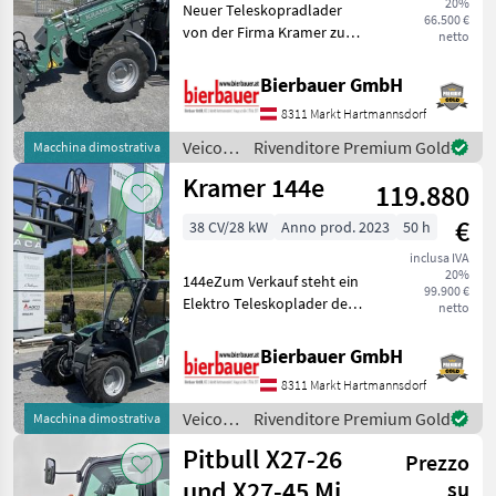
20%
Neuer Teleskopradlader
66.500 €
von der Firma Kramer zu
netto
verkaufen! Dieses Modell
verfügt über 56 PS und ist
Bierbauer GmbH
Baujahr 2023 . Mit einer
8311 Markt Hartmannsdorf
Geschwindigkeit von
30km/h ist er ideal f
Veicoli
Rivenditore Premium Gold
Macchina dimostrativa
agricoli
Kramer 144e
119.880
a
motore
€
38 CV/28 kW
Anno prod. 2023
50 h
/
Kramer
inclusa IVA
20%
144eZum Verkauf steht ein
99.900 €
Elektro Teleskoplader der
netto
Marke Kramer, Modell
KT144e. Mit seinen 38 PS
Bierbauer GmbH
und dem Baujahr 2023
8311 Markt Hartmannsdorf
verfügt er über keinerlei
Betriebsstunden. Zur
Veicoli
Rivenditore Premium Gold
Macchina dimostrativa
agricoli
Pitbull X27-26
Prezzo
a
motore
und X27-45 Mit
su