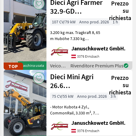
Dieci Agri Farmer
Prezzo
a
motore
32.9-GD
su
/ SAT
richiesta
Teleskoplader
107 CV/79 kW
Anno prod. 2026
1 h
3.200 kg max. Tragkraft 8, 65
m Huböhe 7.330 kg
Leergewicht 107 PS Kubota
Januschkowetz GmbH.
Motor 3.880 cm³ CR mit
DOC+DPF+SCR 40 km/h
3376 Ennsbach
Höchstgeschwindigkeit
Veicoli
Rivenditore Premium Plus
TOP
Macchina usata
Komfortkabine gefeder
agricoli
Dieci Mini Agri
Prezzo
a
motore
26.6
su
/ Dieci
richiesta
Teleskoplader
75 CV/55 kW
Anno prod. 2026
3 h
- Motor Kubota 4 Zyl.,
CommonRail, 3.330 m², 75
PS Turbo, StufeV -
Januschkowetz GmbH.
Betriebsgewicht 4.900 kg -
Hubhöhe 5, 78 m - Max.
3376 Ennsbach