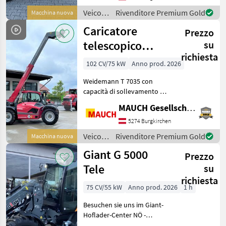
diversi attacchi (ad es. Euro
Veicoli
Rivenditore Premium Gold
Macchina nuova
e Weidemann), al
agricoli
Caricatore
Prezzo
a
motore
telescopico
su
/
richiesta
Weidemann T
Weidemann
102 CV/75 kW
Anno prod. 2026
7035
Weidemann T 7035 con
capacità di sollevamento di
3, 5 t, altezza di
MAUCH Gesellschaft m.b.H. & Co.KG
sollevamento di 7 m,
motore Perkins a 4 cilindri,
5274 Burgkirchen
peso proprio di circa 7250
Veicoli
Rivenditore Premium Gold
Macchina nuova
kg, trasmissione idr
agricoli
Giant G 5000
Prezzo
a
motore
Tele
su
/
richiesta
Weidemann
75 CV/55 kW
Anno prod. 2026
1 h
Besuchen sie uns im Giant-
Hoflader-Center NÖ -
Autobahn A1 Amstetten