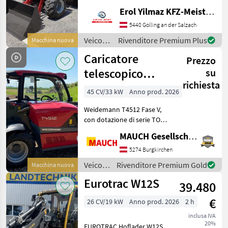
Vollgarantie!
Erol Yilmaz KFZ-Meisterbetrieb
Zusatzgarantie bis zu 4j.
möglich. Gerät ist sofort
5440 Golling an der Salzach
verfügbar. Wir verkaufen
Veicoli
Rivenditore Premium Plus
Macchina nuova
einen neuen, top ausgest
agricoli
Caricatore
Prezzo
a
motore
telescopico
su
/ Wolf
richiesta
Weidemann
45 CV/33 kW
Anno prod. 2026
T4512
Weidemann T4512 Fase V,
con dotazione di serie TOP,
rapporto peso/potenza
MAUCH Gesellschaft m.b.H. & Co.KG
unico nel suo genere ->
trasporto con rimorchio per
5274 Burgkirchen
auto, gamma di optional
Veicoli
Rivenditore Premium Gold
Macchina nuova
più ampia - non
agricoli
Eurotrac W12S
39.480
a
motore
€
26 CV/19 kW
Anno prod. 2026
2 h
/
Weidemann
inclusa IVA
20%
EUROTRAC Hoflader W12S