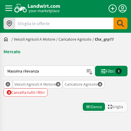
Sfoglia le offerte
/
Veicoli Agricoli A Motore
/
Caricatore Agricolo
/
Chx_grp77
Mercato
Ecco come viene ordinato su Landwirt.com
Filtri
1
x
x
x
Veicoli Agricoli A Motore
Caricatore Agricolo
x
Cancella tutti i filtri
Elenco
Griglia