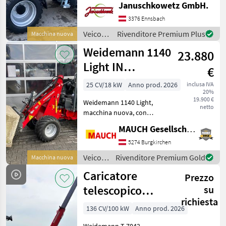
Januschkowetz GmbH.
Ost! Betriebsgewicht: 5.200
kg Hubhöhe am
3376 Ennsbach
Schaufeldrehpunkt 4.350
Veicoli
Rivenditore Premium Plus
Macchina nuova
mm Länge ohne Schaufel
agricoli
Weidemann 1140
23.880
a
motore
Light IN
€
/ Giant
OFFERTA
25 CV/18 kW
Anno prod. 2026
inclusa IVA
20%
19.900 €
Weidemann 1140 Light,
netto
macchina nuova, con
dotazione di serie al top! Di
MAUCH Gesellschaft m.b.H. & Co.KG
serie con due cilindri di
sollevamento, motore a 3
5274 Burgkirchen
cilindri da 24 PS, giunto
Veicoli
Rivenditore Premium Gold
Macchina nuova
centrale lubrifi
agricoli
Caricatore
Prezzo
a
motore
telescopico
su
/
richiesta
Weidemann
Weidemann
136 CV/100 kW
Anno prod. 2026
T7042
Weidemann T 7042 -