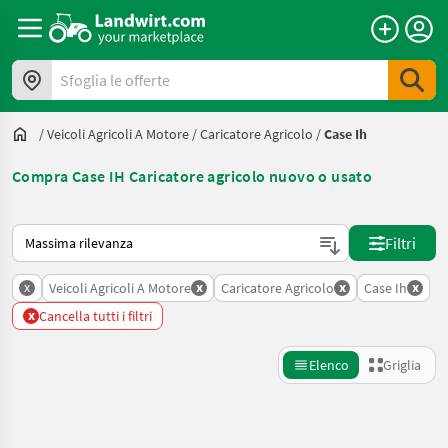
Sfoglia le offerte
/
Veicoli Agricoli A Motore
/
Caricatore Agricolo
/
Case Ih
Compra Case IH Caricatore agricolo nuovo o usato
Ecco come viene ordinato su Landwirt.com
Filtri
x
x
x
x
Veicoli Agricoli A Motore
Caricatore Agricolo
Case Ih
x
Cancella tutti i filtri
Elenco
Griglia