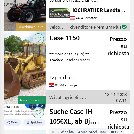
versione idraulica 2 fari da
CATEGORIA
lavoro a LED sul braccio
HOCHRATHER Landtechnik GmbH
esterno Sedile Deluxe con
Case IH
sospensioni pneumatiche e
4484 Kronstorf
bracciolo Riscaldamento e
Veicoli
Rivenditore Premium Plus
Weidemann
Macchina nuova
climatizzato
agricoli
Case 1150
Prezzo
a
Thaler
motore
su
/ Case
richiesta
== More details (EN) ==
Schäffer
IH
Tracked Loader Loader
bucket with teeth width of
Fuchs
basket 2000 mm Veicoli
Lager d.o.o.
agricoli a motore Caricatore
Giant
agricolo
88240 Posusije
Mostra
18-11-2023
Veicoli agricoli a
tutti
07:11
Macchina usata
motore / Case IH
50
Suche Case IH
Prezzo
MARKETPLACE
su
1056XL, ab Bj.
richiesta
Offerte dei
1990
Marketplace
Annunci
105 CV/77 kW
Anno prod. 1990
8000 h
rivenditori