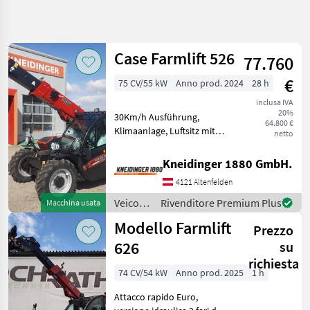
Affina
la
ricerca
Case Farmlift 526
77.760
€
75 CV/55 kW
Anno prod. 2024
28 h
Categoria
Paese
Filtri
4
inclusa IVA
20%
30Km/h Ausführung,
Mostra
64.800 €
PERCORSO
Klimaanlage, Luftsitz mit
Reimposta
4
netto
ATTUALE
Gurt, Ber. 280/80R20 Einzel
risultati
Settore
Joystick mit Proportionaler
Kneidinger 1880 GmbH.
agricolo
gleichzeitiger Steuerung,
4121 Altenfelden
Steuerventil für
Veicoli
Agricoli
5.Funktionen, H
Veicoli
Rivenditore Premium Plus
Macchina usata
A
agricoli
Motore
Modello Farmlift
Prezzo
a
Caricatore
motore
626
su
Agricolo
/ Case
richiesta
Case
IH
74 CV/54 kW
Anno prod. 2025
1 h
Ih
Attacco rapido Euro,
SCEGLI