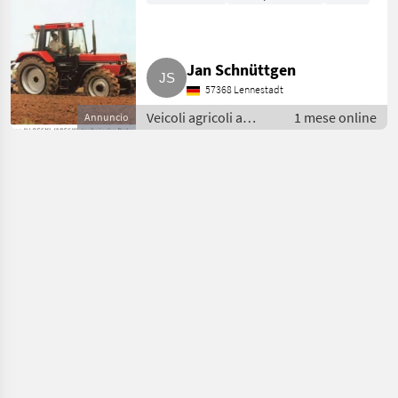
Jan Schnüttgen
57368 Lennestadt
Veicoli agricoli a
1 mese online
Annuncio
motore / Caricatore
agricolo