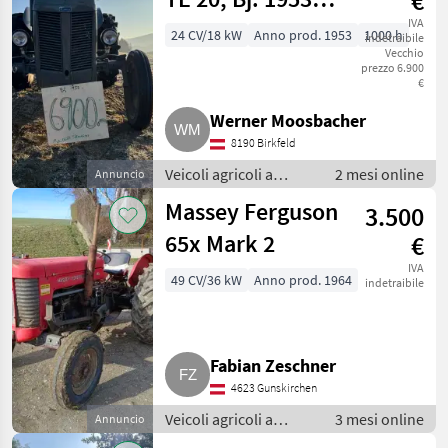
€
Benzinmotor
IVA
24 CV/18 kW
Anno prod. 1953
1000 h
indetraibile
Vecchio
prezzo 6.900
€
Werner Moosbacher
8190 Birkfeld
Veicoli agricoli a
2 mesi online
Annuncio
motore / Caricatore
Massey Ferguson
3.500
agricolo
65x Mark 2
€
IVA
49 CV/36 kW
Anno prod. 1964
indetraibile
Fabian Zeschner
4623 Gunskirchen
Veicoli agricoli a
3 mesi online
Annuncio
motore / Caricatore