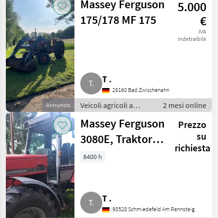
Massey Ferguson
5.000
agricolo
175/178 MF 175
€
IVA
indetraibile
T .
26160 Bad Zwischenahn
Veicoli agricoli a
2 mesi online
Annuncio
motore / Caricatore
Massey Ferguson
Prezzo
agricolo
su
3080E, Traktor,
richiesta
Schlepper,
8400 h
Allrad, Forst,
Export
T .
98528 Schmiedefeld Am Rennsteig