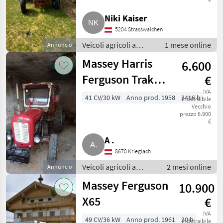
CATEGORIA
Niki Kaiser
Massey Ferguson
5204 Strasswalchen
Veicoli agricoli a
1 mese online
Weidemann
Annuncio
motore / Caricatore
Massey Harris
6.600
agricolo
Thaler
Ferguson Traktor
€
Schäffer
FE-35 X Spezial-
IVA
41 CV/30 kW
Anno prod. 1958
3416 h
indetraibile
Vecchio
Oldtimer
Fuchs
prezzo 6.900
€
Giant
A .
8670 Krieglach
Mostra
tutti
Veicoli agricoli a
2 mesi online
Annuncio
51
motore / Caricatore
Massey Ferguson
10.900
agricolo
MARKETPLACE
X65
€
Offerte dei
IVA
Marketplace
Annunci
49 CV/36 kW
Anno prod. 1961
20 h
rivenditori
indetraibile