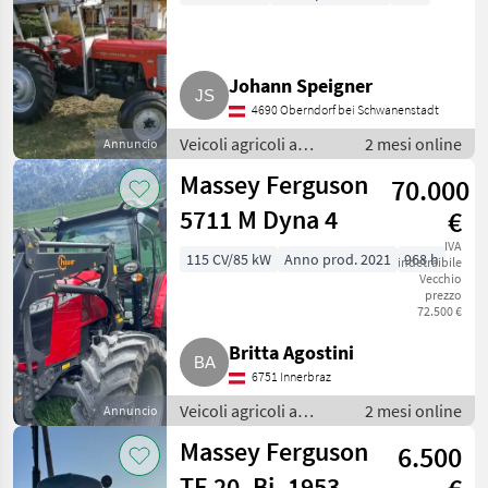
Johann Speigner
4690 Oberndorf bei Schwanenstadt
Veicoli agricoli a
2 mesi online
Annuncio
motore / Caricatore
Massey Ferguson
70.000
agricolo
5711 M Dyna 4
€
IVA
115 CV/85 kW
Anno prod. 2021
968 h
indetraibile
Vecchio
prezzo
72.500 €
Britta Agostini
6751 Innerbraz
Veicoli agricoli a
2 mesi online
Annuncio
motore / Caricatore
Massey Ferguson
6.500
agricolo
TE 20, Bj. 1953,