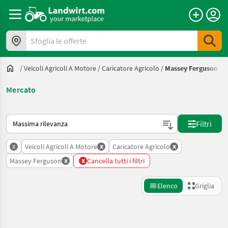
Sfoglia le offerte
/
Veicoli Agricoli A Motore
/
Caricatore Agricolo
/
Massey Ferguson
Mercato
Ecco come viene ordinato su Landwirt.com
Filtri
x
x
x
Veicoli Agricoli A Motore
Caricatore Agricolo
x
x
Massey Ferguson
Cancella tutti i filtri
Elenco
Griglia