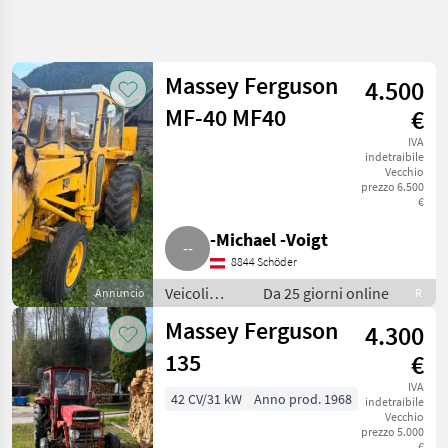
Affina
la
ricerca
Massey Ferguson
4.500
MF-40 MF40
€
Categoria
Paese
Filtri
4
IVA
indetraibile
Mostra
Vecchio
PERCORSO
prezzo 6.500
Reimposta
9
ATTUALE
€
risultati
Settore
-Michael -Voigt
agricolo
8844 Schöder
Veicoli
Agricoli
Veicoli
Da 25 giorni online
Annuncio
R
A
agricoli a
Motore
Massey Ferguson
4.300
motore /
Caricatore
Caricatore
135
€
Agricolo
agricolo
Massey
IVA
42 CV/31 kW
Anno prod. 1968
Ferguson
indetraibile
Vecchio
prezzo 5.000
SCEGLI
€