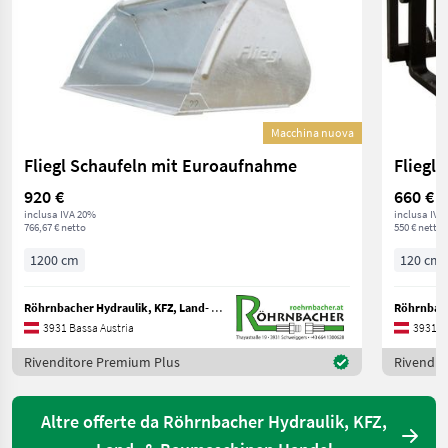
Macchina nuova
Fliegl Schaufeln mit Euroaufnahme
920 €
660 €
inclusa IVA 20%
inclusa IVA
766,67 € netto
550 € netto
1200 cm
120 cm
Röhrnbacher Hydraulik, KFZ, Land- & Baumaschinen Handel
3931 Bassa Austria
3931 B
Rivenditore Premium Plus
Rivendit
Altre offerte da Röhrnbacher Hydraulik, KFZ,