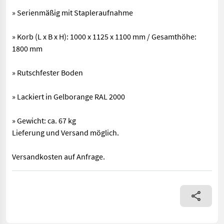
» Serienmäßig mit Stapleraufnahme
» Korb (L x B x H): 1000 x 1125 x 1100 mm / Gesamthöhe:
1800 mm
» Rutschfester Boden
» Lackiert in Gelborange RAL 2000
» Gewicht: ca. 67 kg
Lieferung und Versand möglich.
Versandkosten auf Anfrage.
Neue Arbeitsbühne Fliegl »Easy« Anbau an Gabelzinkenaufnahme 