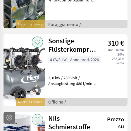
»Profi-Combi« Ausführung
„rechts“ / mit
Dreipunktaufnahme
Features: » Separat
angeschraubte und
Foraggiamento /
Macchina nuova
wechselbare Klingen für
feinen
Sonstige
310 €
Flüsterkompressor/
inclusa IVA
20%
Luftkompressor
258,33 €
4 CV/3 kW
Anno prod. 2026
netto
480l/min
2, 6 kW / 230 Volt /
Ansaugleistung 480 l/min /
Kessel 50 ltr. Auch weitere
Größen verfügbar - siehe
Ende des Textes.
Officina /
Macchina nuova
Beschreibung
Flüsterkompressor / 50
Nils
Prezzo
Liter
Schmierstoffe
su