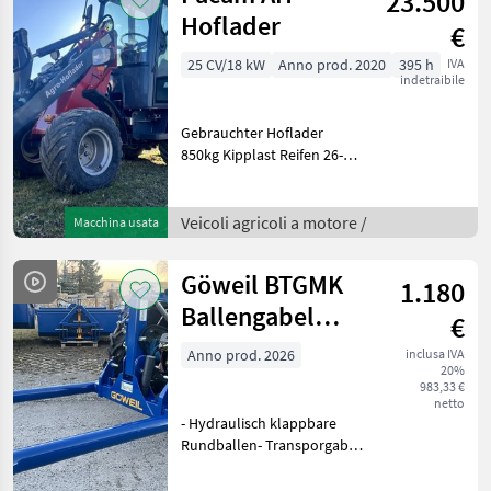
23.500
Hoflader
€
25 CV/18 kW
Anno prod. 2020
395 h
IVA
indetraibile
Gebrauchter Hoflader
850kg Kipplast Reifen 26-12,
00-12AS 3-Zyl. Perkins
Motor Hydrostatantrieb
Hydraulischer
Veicoli agricoli a motore /
Macchina usata
Schnellwechsler 1
Zusatzsteuerkreise
Göweil BTGMK
1.180
Parallelhub
Ballengabel
€
klappbar
Anno prod. 2026
inclusa IVA
20%
983,33 €
netto
- Hydraulisch klappbare
Rundballen- Transporgabel
- KAT I & II - Für
Ballendurchmesser 1, 00 bis