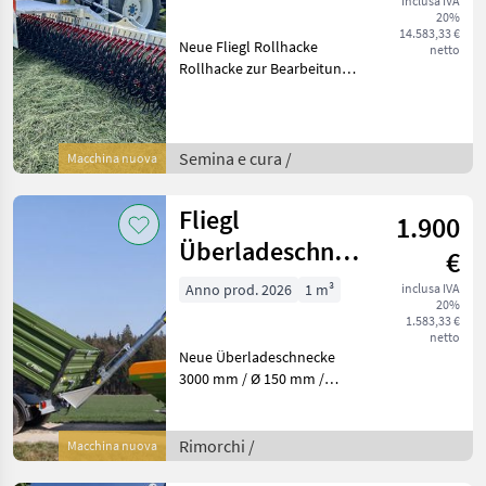
inclusa IVA
20%
14.583,33 €
Neue Fliegl Rollhacke
netto
Rollhacke zur Bearbeitung
des Bodens und zum
Aufbrechen von
Bodenverkrustungen
geeignet. Die Rollhacke regt
Semina e cura /
Macchina nuova
somit die Mineralisierung
und die
Fliegl
1.900
Überladeschnecke
€
für jeden Kipper
Anno prod. 2026
1 m³
inclusa IVA
20%
1.583,33 €
netto
Neue Überladeschnecke
3000 mm / Ø 150 mm /
Förderleistung: 1, 5 m³/min.
/ verzinkt Mit unserer Fliegl
Überladeschnecke wird das
Rimorchi /
Macchina nuova
Überladen von