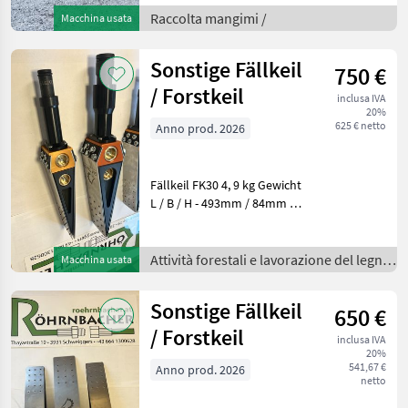
1, 80 m Optional -
Raccolta mangimi /
Macchina usata
Hydraulisch verstellbar Für
weitere Det
Sonstige Fällkeil
750 €
/ Forstkeil
inclusa IVA
20%
625 € netto
Anno prod. 2026
Fällkeil FK30 4, 9 kg Gewicht
L / B / H - 493mm / 84mm /
94mm 120mm Hub
Ausgelegt für
Schlagschrauber bis
Attività forestali e lavorazione del legno
Macchina usata
1700Nm Spreizkraft 30to ¾
/
Zoll Aufnahme in der Spind
Sonstige Fällkeil
650 €
/ Forstkeil
inclusa IVA
20%
541,67 €
Anno prod. 2026
netto