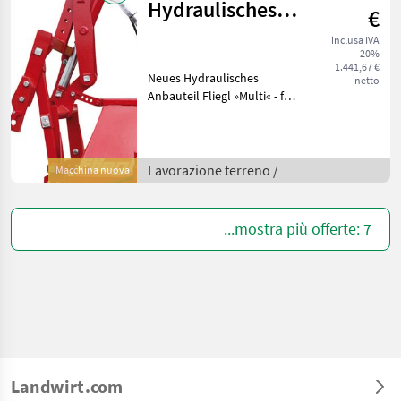
Hydraulisches
€
Anbauteil
inclusa IVA
20%
Huckepack
1.441,67 €
Neues Hydraulisches
netto
Anbauteil Fliegl »Multi« - für
Kreiselegge
(Universalnachrüstsatz) /
Anbau an Dreipunkt Hydr.
Anbauteil »Multi« für
Lavorazione terreno /
Macchina nuova
Bodenbearbeitungs- und
Dril
...mostra più offerte: 7
Landwirt.com