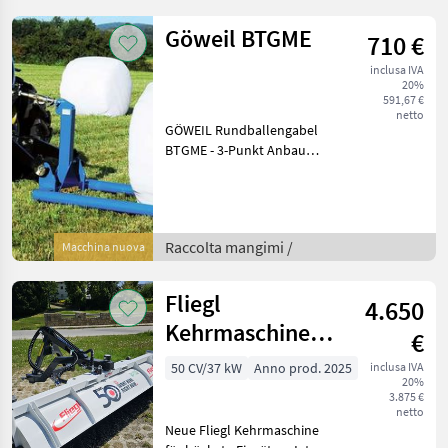
Hydraulische
Seitenverschiebung: 400
Göweil BTGME
710 €
mm,
inclusa IVA
20%
591,67 €
netto
GÖWEIL Rundballengabel
BTGME - 3-Punkt Anbau
KAT I / II - mechanische
Gabelweitenverstellung
über Schnellverschluss -
Ballendurchmesser von
Raccolta mangimi /
Macchina nuova
80cm-180cm - Tragkr
Fliegl
4.650
Kehrmaschine
€
Type 700 für
50 CV/37 kW
Anno prod. 2025
inclusa IVA
20%
Profis
3.875 €
netto
Neue Fliegl Kehrmaschine