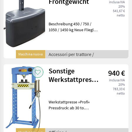
Frontgewicht
inclusa IVA
20%
541,67 €
netto
Beschreibung 450 / 750 /
1050 / 1450 kg Neue Fliegl
Front- Heckgewichte mit: -
450 / 750 / 1.050 oder
1.450kg - mit 3-Punktanbau
KAT II - durch die flache
Accessori per trattore /
Macchina nuova
Bauwe
Sonstige
940 €
Werkstattpresse
inclusa IVA
20%
»Profi«
783,33 €
netto
Werkstattpresse »Profi«
Pressdruck: ab 30 to.
Effizientes Pressen von
Metall oder Radlager
wechseln? Kein Problem
mit der Profi-