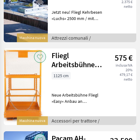
2.375 €
netto
Jetzt neu! Fliegl Kehrbesen
»Luchs« 2500 mm / mit
Stapler- und
Euronormaufnahme /
verzinkt Der Eckbesen sorgt
Attrezzi comunali /
Macchina nuova
dafür, dass der Kehrbesen
»Luchs« jede Kante, sei
Fliegl
575 €
Arbeitsbühne
inclusa IVA
20%
Easy
479,17 €
1125 cm
netto
Neue Arbeitsbühne Fliegl
»Easy« Anbau an
Gabelzinkenaufnahme
Technische Details »
Serienmäßig mit
Accessori per trattore /
Macchina nuova
Stapleraufnahme » Korb (L
x B x H): 1000 x 1125
Pacam AH-