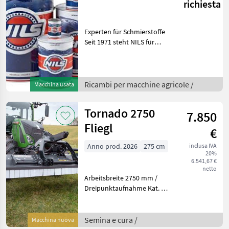
richiesta
Experten für Schmierstoffe
Seit 1971 steht NILS für
Qualität und
Zuverlässigkeit im
Schmierstoffbereich Wir
produzieren und vertreiben
Ricambi per macchine agricole /
Macchina usata
hochwertige Hochleistung
Tornado 2750
7.850
Fliegl
€
Anno prod. 2026
275 cm
inclusa IVA
20%
6.541,67 €
netto
Arbeitsbreite 2750 mm /
Dreipunktaufnahme Kat. 2 /
mit Drehzahl 1000 U/min
Features » Getriebe mit
Freilaufkupplung »
Semina e cura /
Macchina nuova