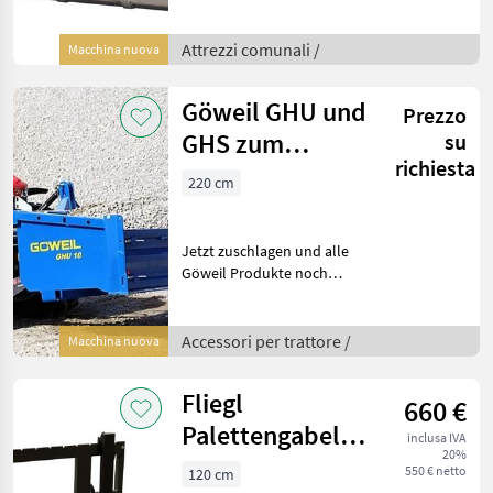
weitere verschiedene
Kehrmaschinen. Hier
Angeboten: 2300 mm /
Attrezzi comunali /
Macchina nuova
schwenkbar / mit
Dreipunktaufnahme /
Göweil GHU und
Prezzo
verzinkt Die
GHS zum
su
richiesta
Aktionspreis
220 cm
Jetzt zuschlagen und alle
Göweil Produkte noch
rechtzeitig vorm Schnee zu
Sonderpreisen beziehen.
Fragen sie uns nach Ihren
Accessori per trattore /
Macchina nuova
Wunschtype und wir
machen Ihnen ein unver
Fliegl
660 €
Palettengabel
inclusa IVA
20%
Aktion solange
550 € netto
120 cm