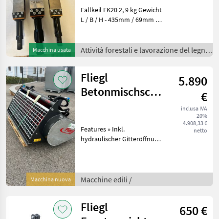
Fällkeil FK20 2, 9 kg Gewicht
L / B / H - 435mm / 69mm /
78mm 100mm Hub
Ausgelegt für
Schlagschrauber bis 800Nm
Attività forestali e lavorazione del legno
Macchina usata
Spreizkraft ca. 20to ½ Zoll
/
Vierkant Aufnahme
Fliegl
5.890
Betonmischschaufel
€
350L
inclusa IVA
20%
4.908,33 €
Features » Inkl.
netto
hydraulischer Gitteröffnung
» Feuerverzinkte Befüll
Öffnung mit gezahnten
Flachstahl zum leichten
öffnen von Zementsäcken »
Macchine edili /
Macchina nuova
Hochverschleißfeste
Fliegl
650 €