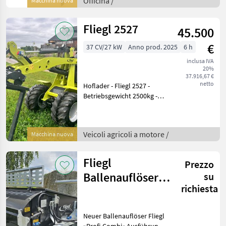
Officina /
Macchina nuova
Werkstattpresse von
„Fliegl“!
Fliegl 2527
45.500
€
37 CV/27 kW
Anno prod. 2025
6 h
inclusa IVA
20%
37.916,67 €
netto
Hoflader - Fliegl 2527 -
Betriebsgewicht 2500kg -
Hubkraft 1850kg - Kipplast
2000kg - Hub Höhe:
2900mm - Länge: 2600mm -
Veicoli agricoli a motore /
Macchina nuova
Durchfahrhöhe: 2450mm -
Breite mit S
Fliegl
Prezzo
Ballenauflöser
su
richiesta
Profi-Combi
Neuer Ballenauflöser Fliegl