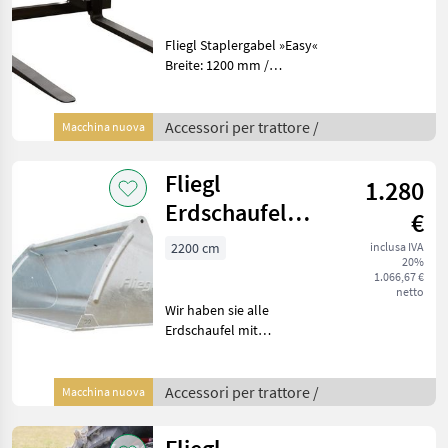
der Vorrat reicht
Fliegl Staplergabel »Easy«
Breite: 1200 mm /
Euronorm / mit 1200 mm
Gabeln / lackiert Auf
Wunsch auch mit 900mm
Accessori per trattore /
Macchina nuova
Zinken Länge Features: »
Besonders robuste Ba
Fliegl
1.280
Erdschaufel
€
Schwergutschaufel
2200 cm
inclusa IVA
20%
zu Sonderpreise
1.066,67 €
netto
Wir haben sie alle
Erdschaufel mit
Euroaufnahme zum
Aktionspreis solange der
Vorrat reicht Fragen soe
Accessori per trattore /
Macchina nuova
uns nach ihrer
Wunschgröße! Mögliche