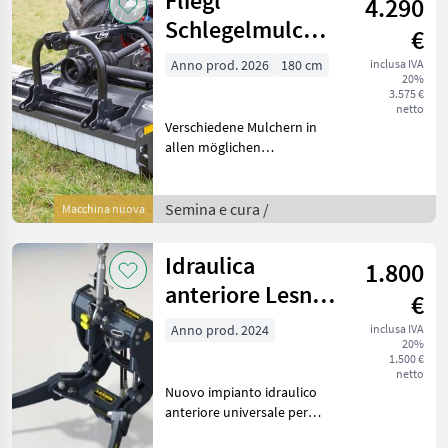
Fliegl
4.290
Größen: 1, 2m, 1, 5m, 1, 8
Schlegelmulcher
€
TURBO 1800
Anno prod. 2026
180 cm
inclusa IVA
20%
Front/Heck
3.575 €
netto
Verschiedene Mulchern in
allen möglichen
Ausführungen zum
Sonderpreis! Hier
angeboten : FLIEGL
Semina e cura /
Macchina nuova
Schlegelmulcher »TURBO
1800« Fliegls
Idraulica
1.800
Schlegelmulcher »TURBO«
h
anteriore Lesnik
€
Lesnik SHL S25
Anno prod. 2024
inclusa IVA
20%
1.500 €
netto
Nuovo impianto idraulico
anteriore universale per
ogni trattore Lesnik