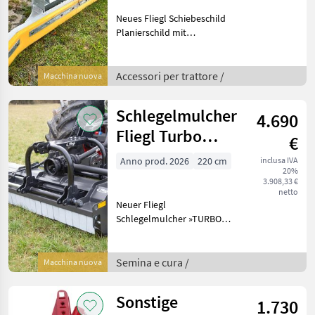
Neues Fliegl Schiebeschild
Planierschild mit
Dreipunkt- und
Euroaufnahme sofort
verfügbar.. ideal auch
Accessori per trattore /
Macchina nuova
einsetzbar bei Schlamm
und Reinigungsarbeiten.
Schlegelmulcher
4.690
Hier das
Fliegl Turbo
€
2200
Anno prod. 2026
220 cm
inclusa IVA
20%
3.908,33 €
netto
Neuer Fliegl
Schlegelmulcher »TURBO
2200« Auch in anderen
Breiten zu Sonderpreisen
verfügbar. Gerne
Semina e cura /
Macchina nuova
unverbindlich anfragen -
wir beraten sie gerne!
Sonstige
1.730
Fliegls Sc