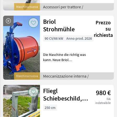
idraulico anteriore SHL S25
per autoassemblaggio
Accessori per trattore /
Macchina nuova
SENZA console Impianto
idraulico anteri
Briol
Prezzo
Strohmühle
su
richiesta
90 CV/66 kW
Anno prod. 2026
Die Maschine die richtig was
kann. Neue Briol
Strohmühle Haben auch
immer wieder
Vorführmaschinen Auch
Meccanizzazione interna /
Macchina nuova
zum Einstreuen für
Erdbeeren geeignet.
Fliegl
980 €
Füttern 1 M
Schiebeschild,
IVA
indetraibile
Schlammschild,
250 cm
Spaltenschieber