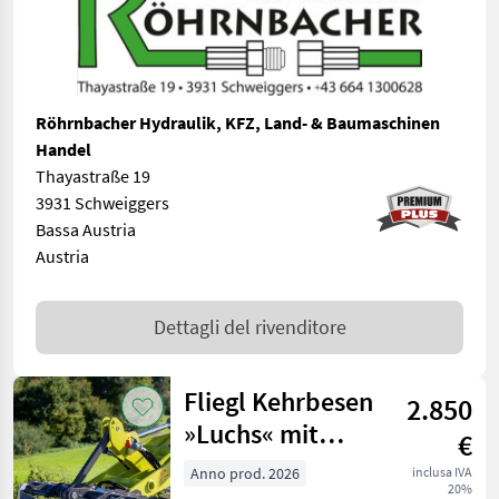
Röhrnbacher Hydraulik, KFZ, Land- & Baumaschinen
Handel
Thayastraße 19
3931 Schweiggers
Bassa Austria
Austria
Dettagli del rivenditore
Fliegl Kehrbesen
2.850
»Luchs« mit
€
Anfahrtsrollen
Anno prod. 2026
inclusa IVA
20%
und Eckbese