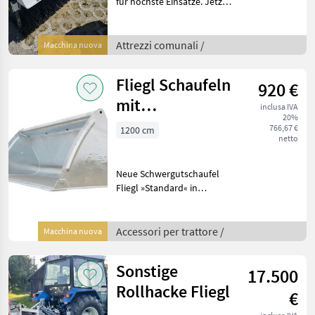
für höchste Einsätze. Jetzt
als Sonder Edition 50 Jahr
Fliegl 1 Stück verfügbar .
Viele weitere
Attrezzi comunali /
Macchina nuova
Kehrmaschinen auf
Anfrage... Technis
Fliegl Schaufeln
920 €
mit
inclusa IVA
20%
Euroaufnahme
766,67 €
1200 cm
netto
Neue Schwergutschaufel
Fliegl »Standard« in
verschiedenen Breiten.
Fragen sie uns nach ihrer
Wunschbreite. Wir beraten
Accessori per trattore /
Macchina nuova
Sie gerne und
unverbindlich. Hier
Sonstige
17.500
angeboten:
Rollhacke Fliegl
€