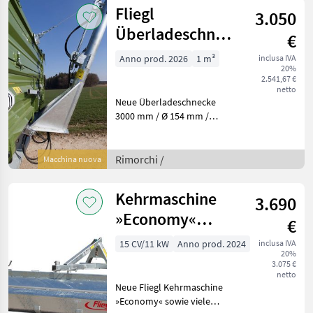
Erntematerial oder D
Fliegl
3.050
Überladeschnecke
€
Edelstahl für
Anno prod. 2026
1 m³
inclusa IVA
20%
Kipper
2.541,67 €
netto
Neue Überladeschnecke
3000 mm / Ø 154 mm /
Förderleistung: 1, 5 m³/min.
/ Edelstahl Mit unserer
Fliegl Überladeschnecke
Rimorchi /
Macchina nuova
wird das Überladen von
Erntematerial ode
Kehrmaschine
3.690
»Economy«
€
Fliegl
15 CV/11 kW
Anno prod. 2024
inclusa IVA
20%
3.075 €
netto
Neue Fliegl Kehrmaschine
»Economy« sowie viele