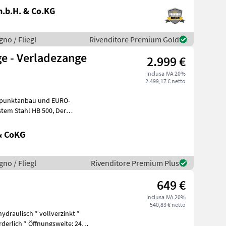
.b.H. & Co.KG
gno / Fliegl
Rivenditore Premium Gold
ge - Verladezange
2.999 €
inclusa IVA 20%
2.499,17 € netto
eipunktanbau und EURO-
icht
& CoKG
gno / Fliegl
Rivenditore Premium Plus
649 €
inclusa IVA 20%
540,83 € netto
draulisch * vollverzinkt *
derlich * Öffnungsweite: 246