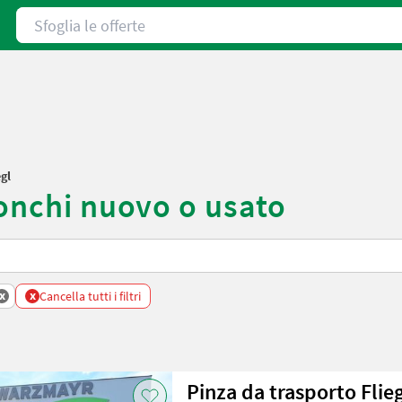
Sfoglia le offerte
egl
ronchi nuovo o usato
x
x
Cancella tutti i filtri
Pinza da trasporto Flie