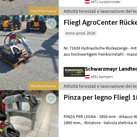
4971 Aurolzmünster
Attività forestali e lavorazione del le
Macchina nuova
Fliegl AgroCenter Rück
Anno prod. 2026
Nr. 71639 Hydraulische Rückezange - mit Dreipunktaufnahme Kat.II -
aus hochwertigem Feinkornstahl - massive und stabile Ausführung
(Eigengewicht: ca. 300 kg)
Schwarzmayr Landte
4851 Gampern
Attività forestali e lavorazione del le
Macchina nuova
Pinza per legno Fliegl
PINZA PER LEGNA - 1850 mm - Attacco Weidemann HT/HV - Apertura
1860 mm, - Rotatore - Valvola elettrica Attività forestali e lavorazione
del legno Pinze per tronc