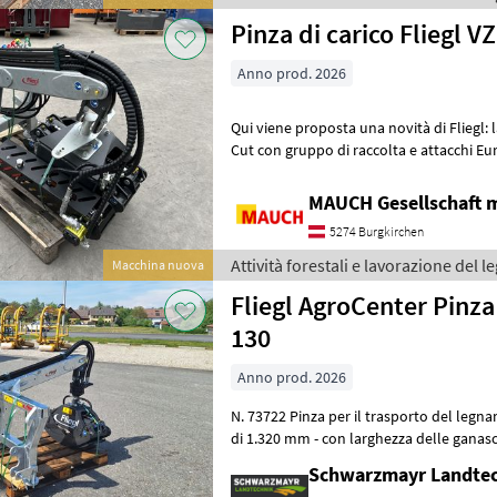
Pinza di carico Fliegl V
Anno prod. 2026
Qui viene proposta una novità di Fliegl: 
Cut con gruppo di raccolta e attacchi Euro e 
necessari 3 distributori id
MAUCH Gesellschaft m
5274 Burgkirchen
Attività forestali e lavorazione del le
Macchina nuova
Fliegl AgroCenter Pinz
130
Anno prod. 2026
N. 73722 Pinza per il trasporto del legname - con apertura della pinza
di 1.320 mm - con larghezza delle ganasc
apertura minima di 60 m
Schwarzmayr Landtec