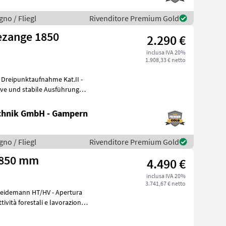
gno / Fliegl
Rivenditore Premium Gold
ezange 1850
2.290 €
inclusa IVA 20%
1.908,33 € netto
chnik GmbH - Gampern
gno / Fliegl
Rivenditore Premium Gold
 1850 mm
4.490 €
inclusa IVA 20%
3.741,67 € netto