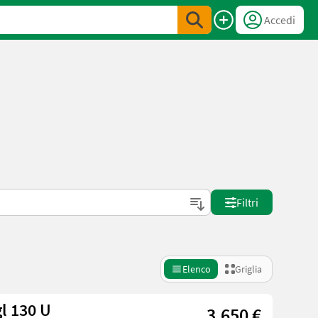
Accedi
Filtri
Elenco
Griglia
gl 130 U
3.650 €