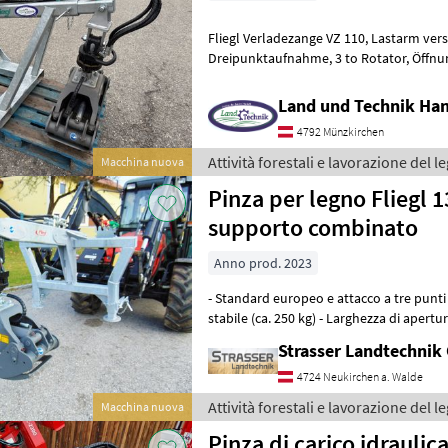
Fliegl Verladezange VZ 110, Lastarm verstellbar, Euro-, Stapler- und
Dreipunktaufnahme, 3 to Rotator, Öffnungsweite 1.315 mm, engster
Durchmesser 72 mm, Umschaltvent
Land und Technik Ha
4792 Münzkirchen
Attività forestali e lavorazione del le
Macchina nuova
Pinza per legno Fliegl 1
supporto combinato
Anno prod. 2023
- Standard europeo e attacco a tre punti 
stabile (ca. 250 kg) - Larghezza di aper
Sono necessari due co
Strasser Landtechni
4724 Neukirchen a. Walde
Attività forestali e lavorazione del le
Macchina nuova
Pinza di carico idraulica