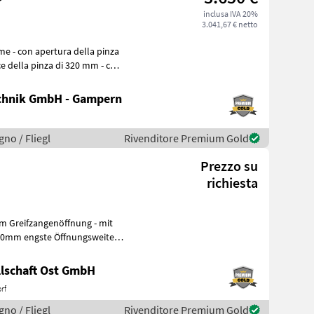
inclusa IVA 20%
3.041,67 € netto
e della pinza di 320 mm - con
chnik GmbH - Gampern
gno / Fliegl
Rivenditore Premium Gold
Prezzo su
richiesta
60mm engste Öffnungsweite -
lschaft Ost GmbH
rf
gno / Fliegl
Rivenditore Premium Gold