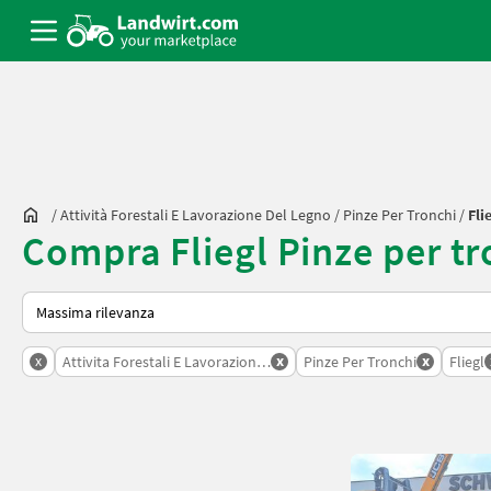
/
Attività Forestali E Lavorazione Del Legno
/
Pinze Per Tronchi
/
Fli
Compra Fliegl Pinze per t
Ecco come viene ordinato su Landwirt.com
x
x
x
Attivita Forestali E Lavorazione Del Legno
Pinze Per Tronchi
Fliegl