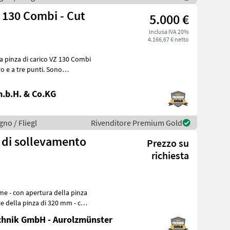
Z 130 Combi - Cut
5.000 €
inclusa IVA 20%
4.166,67 € netto
la pinza di carico VZ 130 Combi
a tre punti. Sono
.b.H. & Co.KG
gno / Fliegl
Rivenditore Premium Gold
a di sollevamento
Prezzo su
richiesta
e della pinza di 320 mm - con
hnik GmbH - Aurolzmünster