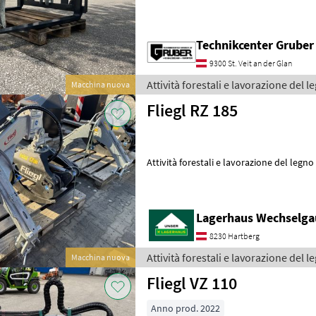
mm, 1006 mm * ca. 65 kg
Technikcenter Grube
9300 St. Veit an der Glan
Attività forestali e lavorazione del le
Macchina nuova
Fliegl RZ 185
Attività forestali e lavorazione del legno
Lagerhaus Wechselgau
8230 Hartberg
Attività forestali e lavorazione del le
Macchina nuova
Fliegl VZ 110
Anno prod. 2022