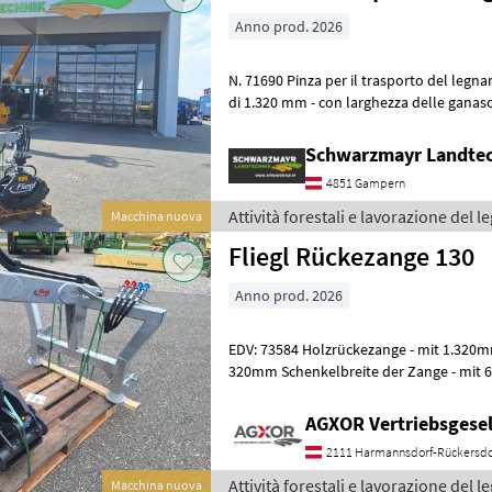
Anno prod. 2026
N. 71690 Pinza per il trasporto del legname - con apertura della pinza
di 1.320 mm - con larghezza delle ganasc
apertura minima di 60 m
Schwarzmayr Landte
4851 Gampern
Attività forestali e lavorazione del le
Macchina nuova
Fliegl Rückezange 130
Anno prod. 2026
EDV: 73584 Holzrückezange - mit 1.320mm Greifzangenöffnung - mit
320mm Schenkelbreite der Zange - mit 
mit 3, 0to. Endlosrotoator
AGXOR Vertriebsgesel
2111 Harmannsdorf-Rückersdo
Attività forestali e lavorazione del le
Macchina nuova