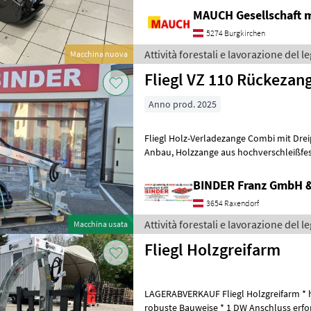
MAUCH Gesellschaft m
5274 Burgkirchen
Attività forestali e lavorazione del le
Macchina nuova
Fliegl VZ 110 Rückezan
Anno prod. 2025
Fliegl Holz-Verladezange Combi mit Dr
Anbau, Holzzange aus hochverschleißfestem Stahl HB 500, Der
doppeltwirkende Hydraulikzylinder erre
BINDER Franz GmbH 
3654 Raxendorf
Attività forestali e lavorazione del le
Macchina usata
Fliegl Holzgreifarm
LAGERABVERKAUF Fliegl Holzgreifarm * hy
robuste Bauweise * 1 DW Anschluss erfor