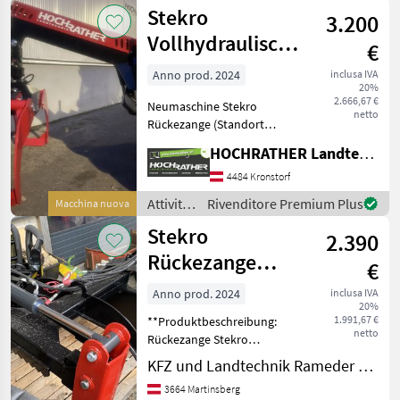
forestali
Stekro
3.200
e
lavorazione
Vollhydraulische
€
del
Rückezange 1,85
legno /
Anno prod. 2024
inclusa IVA
20%
Stekro
2.666,67 €
Neumaschine Stekro
netto
Rückezange (Standort
Aschbach) Ausstattung: + 3
HOCHRATHER Landtechnik GmbH
Punkt- und Euroaufnahme
+ Front- & Heckanbau + 4 t
4484 Kronstorf
Endlosrotator + 1850 mm
Attività
Rivenditore Premium Plus
Macchina nuova
Öffnungsweite +
forestali
Stekro
2.390
e
lavorazione
Rückezange
€
del
230cm
legno /
Anno prod. 2024
inclusa IVA
20%
Öffnungsweite
Stekro
1.991,67 €
**Produktbeschreibung:
netto
Rückezange Stekro
Baracus** Entdecken Sie die
KFZ und Landtechnik Rameder e.U.
leistungsstarke und
3664 Martinsberg
zuverlässige Rückezange