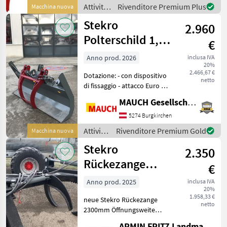
Zylinder - Hydr. zum
Attività
Rivenditore Premium Plus
Macchina nuova
Schwenken links/rechts 43°
forestali
Stekro
2.960
e
lavorazione
Polterschild 1,8
€
del
m
legno /
Anno prod. 2026
inclusa IVA
20%
Stekro
2.466,67 €
Dotazione: - con dispositivo
netto
di fissaggio - attacco Euro e
a tre punti L'attrezzatura è
MAUCH Gesellschaft m.b.H. & Co.KG
disponibile a Burgkirchen.
Per poterle dedicare tutto il
5274 Burgkirchen
tempo necessario,
Attività
Rivenditore Premium Gold
Macchina nuova
forestali
Stekro
2.350
e
lavorazione
Rückezange
€
del
Baracus
legno /
Anno prod. 2025
inclusa IVA
20%
Stekro
1.958,33 €
neue Stekro Rückezange
netto
2300mm Öffnungsweite
Rotante Attività forestali e
ARMIN FRITZ Landmaschinen und Kfz-Technik GmbH