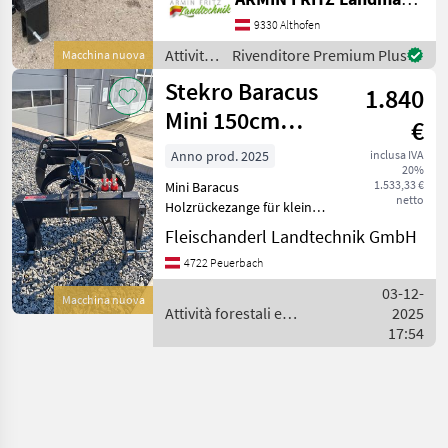
lavorazione del legno Pinze
per tronchi
9330 Althofen
Attività
Rivenditore Premium Plus
Macchina nuova
forestali
Stekro Baracus
1.840
e
lavorazione
Mini 150cm
€
del
Öffnungsweite,
legno /
Anno prod. 2025
inclusa IVA
20%
Dreipunktanba
Stekro
1.533,33 €
Mini Baracus
netto
Holzrückezange für kleine
Traktoren, Hoflader usw. 1,
Fleischanderl Landtechnik GmbH
5m Öffnungsweite,
4722 Peuerbach
mechanisch links und
rechts schwenkbar,
03-12-
Macchina nuova
Dreipunktanbau SOFORT
Attività forestali e
2025
LIEFERBAR Attiv
lavorazione del legno /
17:54
Stekro