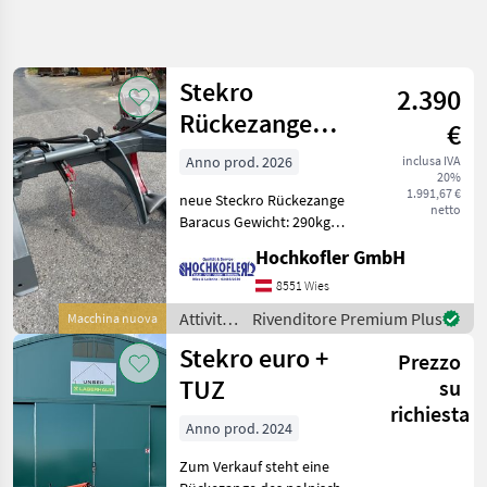
Affina
la
ricerca
Stekro
2.390
Rückezange
€
Categoria
Paese
Filtri
4
Baracus
Anno prod. 2026
inclusa IVA
20%
Mostra
1.991,67 €
PERCORSO
neue Steckro Rückezange
Reimposta
25
netto
ATTUALE
Baracus Gewicht: 290kg
risultati
Öffnungsweite: 1500mm
Settore
Hochkofler GmbH
mind. Durchmessser:
forestale
140mm Lagernd und kann
8551 Wies
Attivita
sofort abg
Forestali E
Attività
Rivenditore Premium Plus
Macchina nuova
Lavorazione
forestali
Del Legno
Stekro euro +
Prezzo
e
Pinze
lavorazione
TUZ
su
Per
del
Tronchi
richiesta
legno /
Anno prod. 2024
Stekro
Stekro
Zum Verkauf steht eine
SCEGLI