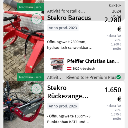
der Marke Stekro, Modell
03-10-
Macchina usata
Baracus, Baujahr 2024. D
Attività forestali e
2024
Stekro Baracus
lavorazione del legno /
15:04
2.280
Stekro
€
Anno prod. 2023
inclusa IVA
20%
Öffnungsweit 2300mm,
1.900 €
hydraulisch schwenkbar
netto
Rotante Attività forestali e
lavorazione del legno Pinze
Pfeiffer Christian Landtechnik
per tronchi
3925 Arbesbach
Attività
Rivenditore Premium Plus
Macchina usata
forestali
Stekro
1.650
e
lavorazione
Rückezange
€
del
1500 Mini
legno /
Anno prod. 2026
inclusa IVA
20%
Stekro
1.375 €
- Öffnungsweite 150cm - 3
netto
Punktanbau KAT1 und
KAT2 - Abstellstütze - DW