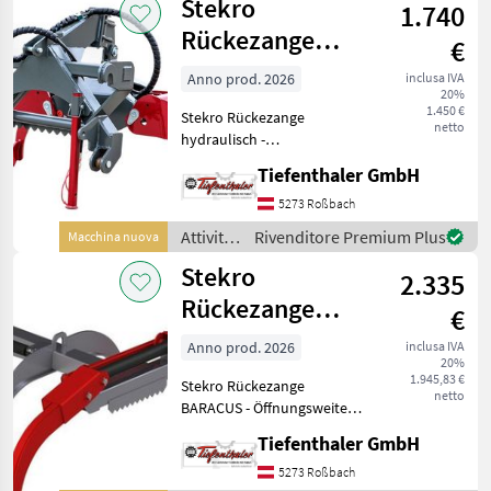
Stekro
1.740
e
lavorazione
Rückezange
€
del
hydraulisch
legno /
Anno prod. 2026
inclusa IVA
20%
Stekro
1.450 €
Stekro Rückezange
netto
hydraulisch -
Öffnungsweite: 1850 mm -
Tiefenthaler GmbH
Min. Durchmesser: 75 mm -
Gewicht: 260 kg -
5273 Roßbach
Aufnahme: EURO +
Attività
Rivenditore Premium Plus
Macchina nuova
DREIPUNKT ohne Rotator!
forestali
Stekro
Standort St
2.335
e
lavorazione
Rückezange
€
del
BARACUS
legno /
Anno prod. 2026
inclusa IVA
20%
Stekro
1.945,83 €
Stekro Rückezange
netto
BARACUS - Öffnungsweite:
2300 mm - Min.
Tiefenthaler GmbH
Durchmesser: 210 mm -
Gewicht: 395 kg - 2 Hydr.
5273 Roßbach