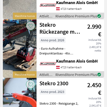
Kaufmann Alois GmbH
Zylinder - mechanisch
schwenkbar - 140kg
4723 Natternbach
Eigengewicht Die Fa.
Attività
Rivenditore Premium Plus
Macchina nuova
Kaufmann zeigt Ihnen
forestali
Stekro
2.990
e
lavorazione
Rückezange mit
€
del
Rotator
legno /
Anno prod. 2026
inclusa IVA
20%
Stekro
2.491,67 €
- Euro-Aufnahme -
netto
Dreipunktanbau - 4to
Rotator - 185cm
Kaufmann Alois GmbH
Öffnungsweite - 2 DW
erforderlich Die Fa.
4723 Natternbach
Kaufmann zeigt Ihnen die
Attività
Rivenditore Premium Plus
Macchina nuova
Maschine bzw. Gerät gerne
forestali
Stekro 2300
am Betri
2.450
e
lavorazione
€
Anno prod. 2023
del
legno /
inclusa IVA
20%
Stekro
Stekro 2300 - Reisigzange 2,
2.041,67 €