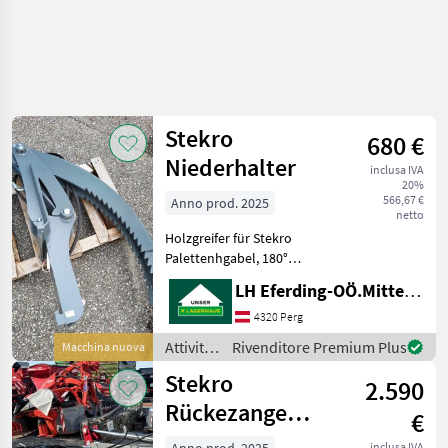
Stekro
680 €
Niederhalter
inclusa IVA
20%
566,67 €
Anno prod. 2025
netto
Holzgreifer für Stekro
Palettenhgabel, 180°
Öffnungsweite Attività
LH Eferding-OÖ.Mitte, Perg
forestali e lavorazione del
legno Pinze per tronchi
4320 Perg
Attività
Rivenditore Premium Plus
Macchina nuova
forestali
Stekro
2.590
e
lavorazione
Rückezange
€
del
Baracus
legno /
inclusa IVA