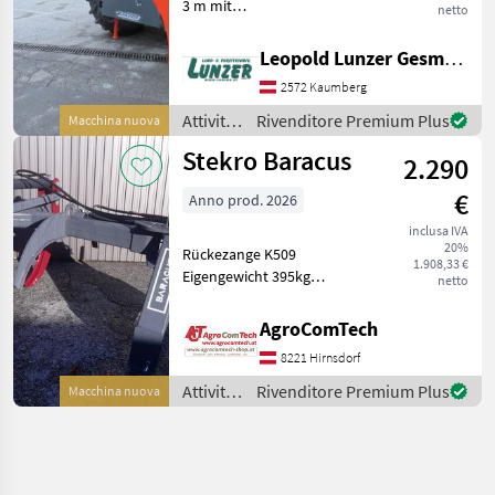
3 m mit
netto
Dreipunktaufnahme, 2, 3 m
Öffnungsweite, 2
Leopold Lunzer GesmbH
Doppelwirkende
2572 Kaumberg
Steuergeräte erforderlich,
Stützfuss. Attività forestali e
Attività
Rivenditore Premium Plus
Macchina nuova
lavorazione
forestali
Stekro Baracus
2.290
e
lavorazione
€
Anno prod. 2026
del
legno /
inclusa IVA
20%
Stekro
Rückezange K509
1.908,33 €
Eigengewicht 395kg
netto
Max.Öffnungsweite
2300mm Min. Durchmesser
AgroComTech
210mm Schwenkbereich
8221 Hirnsdorf
40° links rechts Stützfuss
Rückezange LITH K824
Attività
Rivenditore Premium Plus
Macchina nuova
Öffnungs
forestali
e
lavorazione
del