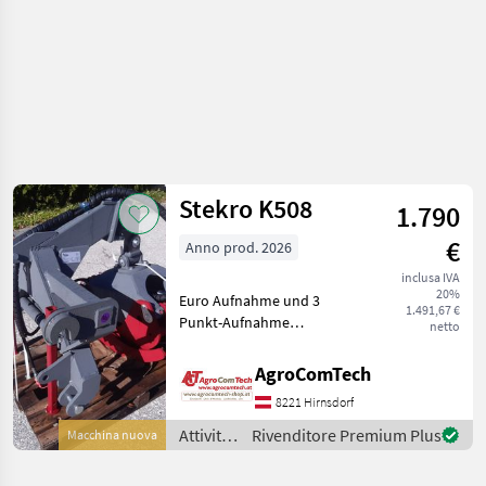
legno /
Stekro
Stekro K508
1.790
€
Anno prod. 2026
inclusa IVA
20%
Euro Aufnahme und 3
1.491,67 €
Punkt-Aufnahme
netto
Öffnungsweite 1, 85m
Eigengewicht 260kg Attività
AgroComTech
forestali e lavorazione del
8221 Hirnsdorf
legno Pinze per tronchi
Attività
Rivenditore Premium Plus
Macchina nuova
forestali
e