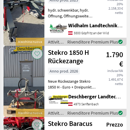
Anno prod. 2025
20%
Stekro
2.158,33 €
hydr. schwenkbar, hydr.
netto
Öffnung, Öffnungsweite
2300mm, 2DW Steuergeräte
Widhalm Landtechnik GmbH
notwendig, lagernd
Rotante Attività forestali e
3800 Göpfritz an der Wild
lavorazione del legno Pinze
Attività
Rivenditore Premium Plus
Macchina nuova
per tronchi
forestali
Stekro 1850 H
1.790
e
lavorazione
Rückezange
€
del
legno /
Anno prod. 2026
inclusa IVA
20%
Stekro
1.491,67 €
Neue Rückezange Stekro
netto
1850 H - Euro + Dreipunkt
Aufnahme - Öffnungsweite
Deschberger Landtechnik GmbH
1850 mm - Gewicht 260 kg
Attività forestali e
4973 Senftenbach
lavorazione del legno Pinze
Attività
Rivenditore Premium Plus
Macchina nuova
per tronchi
forestali
Stekro Baracus
Prezzo
e