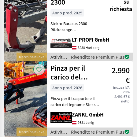
lavorazione
2300
su
del
richiesta
legno /
Anno prod. 2025
Stekro
Stekro Baracus 2300
Rückezange
==Neumaschine== Sofort
LT-PROFI GmbH
Verfügbar Maschine zu
besichtigen bei #LT-Profi
8230 Hartberg
GmbH
Attività
Rivenditore Premium Plus
Macchina nuova
#LandtechnikFürProfis Das
forestali
Pinza per il
LT-PROFI Landtechnik
2.990
e
lavorazione
carico del
€
del
legname Stekro /
legno /
Anno prod. 2026
inclusa IVA
20%
Pinza per il
Stekro
2.491,67 €
Pinza per il trasporto e il
trasporto del
netto
carico del legname Stekro
legname con
Ubicazione: 9631 Jenig 7 -
ZANKL GmbH
Macchina nuova - In
attacco Euro
magazzino! - Apertura: 185
9631 Jenig
cm - Rotatore da 3
Attività
Rivenditore Premium Plus
Macchina nuova
tonnellate - Att