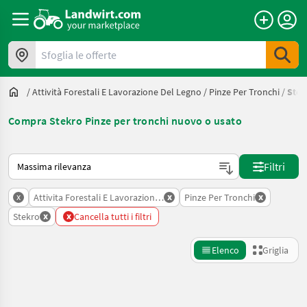
Sfoglia le offerte
/
Attività Forestali E Lavorazione Del Legno
/
Pinze Per Tronchi
/
Stek
Compra Stekro Pinze per tronchi nuovo o usato
Ecco come viene ordinato su Landwirt.com
Filtri
x
x
x
Attivita Forestali E Lavorazione Del Legno
Pinze Per Tronchi
x
x
Stekro
Cancella tutti i filtri
Elenco
Griglia