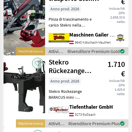
€
del
185 con rotatore
legno /
Anno prod. 2026
inclusa IVA
20%
Stekro
2.658,33 €
Pinza di trascinamento e
netto
carico Stekro nella
seguente versione: *
Maschinen Gailer GmbH
Apertura 185 cm * Attacco
Euro e a tre punti * Peso
9640 Kötschach-Mauthen
proprio circa 320 kg * Con
Attività
Rivenditore Premium Gold
Macchina nuova
attacco Euro e a t
forestali
Stekro
1.710
e
lavorazione
Rückezange
€
del
BARACUS mini
legno /
Anno prod. 2026
inclusa IVA
20%
Stekro
1.425 €
Stekro Rückezange
netto
BARACUS mini -
Öffnungsweite: 1500 mm -
Tiefenthaler GmbH
Min. Durchmesser: 140 mm
- Gewicht: 140 kg -
5273 Roßbach
Dreipunkt Aufnahme Kat. I
Attività
Rivenditore Premium Plus
Macchina nuova
und II Standort St. Veit i.
forestali