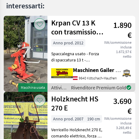
Marketplace
Annunci
rivenditori
interessarti:
Krpan CV 13 K
1.890
con trasmissione
€
a presa di forza
Anno prod. 2012
IVA/commissione
inclusa
1.672,57 €
Spaccalegna usato - Forza
netto
di spaccatura 13 t -
Lunghezza di taglio fino a
Maschinen Gailer GmbH
110 cm - Azionamento
tramite presa di forza -
9640 Kötschach-Mauthen
Albero cardanico -
Attività
Rivenditore Premium Gold
Macchina usata
Sollevatore meccanico pe
forestali
Holzknecht HS
3.690
e
lavorazione
270 E
€
del
legno /
Anno prod. 2007
190 cm
IVA/commissione
inclusa
Krpan
3.265,49 €
Verricello Holzknecht 270 E,
netto
comando elettrico, forza di