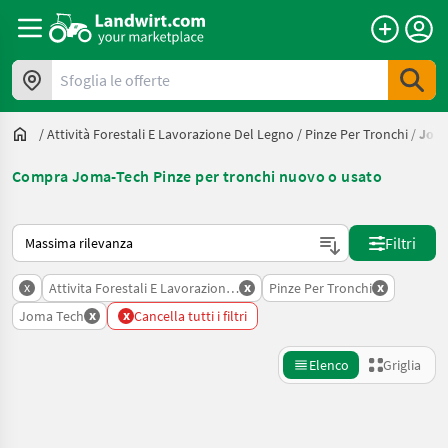
Sfoglia le offerte
/
Attività Forestali E Lavorazione Del Legno
/
Pinze Per Tronchi
/
Jom
Compra Joma-Tech Pinze per tronchi nuovo o usato
Ecco come viene ordinato su Landwirt.com
Filtri
x
x
x
Attivita Forestali E Lavorazione Del Legno
Pinze Per Tronchi
x
x
Joma Tech
Cancella tutti i filtri
Elenco
Griglia