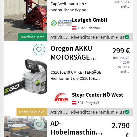
4.415,93 €
Zapfwellenantrieb ⦁
netto
hydraulische Wippe,
manuelle Betätigung ⦁ 3-
Leutgeb GmbH
teiliges
Teleskopförderband
4252 Liebenau
geteilte Segmente, Länge 5
Attività
Rivenditore Premium Plus
Macchina usata
m, Bandbreite 35 cm ⦁
forestali
Oregon AKKU
Bedienungsanleitung S
299 €
e
lavorazione
MOTORSÄGE
inclusa IVA
del
20%
CS1610E
legno /
249,17 €
netto
CS1610E40 CM KETTENSÄGE
Vogesenblitz
Hier kommt die CS1610E.
Mit der 40 cm langen Akku-
Kettensäge
Steyr Center NÖ West
(Kettengeschwindigkeit 20
m/s) durchschneiden Sie
3251 Purgstall
Stämme und Äste ohne
Attività
Rivenditore Premium Plus
Macchina nuova
Mühe.
forestali
AD-
2.790
e
lavorazione
Hobelmaschine
€
del