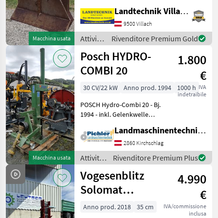
trazione 6 t, griglia di
Landtechnik Villach GmbH
protezione, 4 scivoli per
fune, gancio terminale e
9500 Villach
albero articolato, supporto
Attività
Rivenditore Premium Gold
Macchina usata
per
forestali
Posch HYDRO-
1.800
e
lavorazione
COMBI 20
€
del
legno /
30 CV/22 kW
Anno prod. 1994
1000 h
IVA
indetraibile
Holzknecht
POSCH Hydro-Combi 20 - Bj.
1994 - inkl. Gelenkwelle
Dem Alter entsprechender
Landmaschinentechnik Pichler GmbH
Zustand! Der Holzspalter
der Marke Posch, Modell
2860 Kirchschlag
POSCH Hydro-Combi 20, ist
Attività
Rivenditore Premium Plus
Macchina usata
ein
forestali
Vogesenblitz
4.990
e
lavorazione
Solomat
€
del
Wippsäge P5+HY
legno /
Anno prod. 2018
35 cm
IVA/commissione
inclusa
Posch