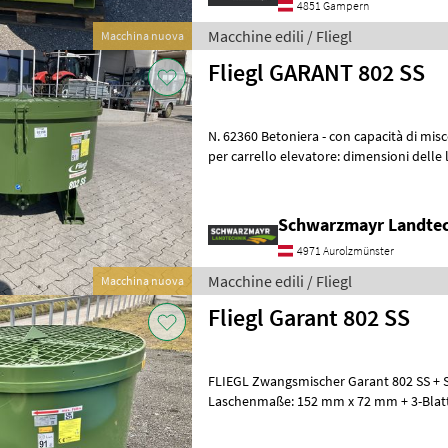
4851 Gampern
Macchine edili / Fliegl
Macchina nuova
Fliegl GARANT 802 SS
N. 62360 Betoniera - con capacità di miscelazione di 800 l - con attacco
per carrello elevatore: dimensioni delle
con pale di miscelaz
Schwarzmayr Landtec
4971 Aurolzmünster
Macchine edili / Fliegl
Macchina nuova
Fliegl Garant 802 SS
FLIEGL Zwangsmischer Garant 802 SS +
Laschenmaße: 152 mm x 72 mm + 3-Blatt
verstellbar + Seitenwandabstreifer + Aus