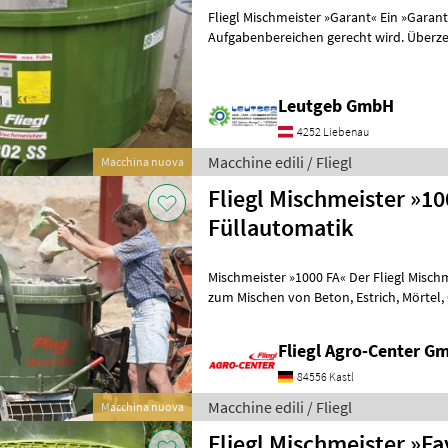
Fliegl Mischmeister »Garant« Ein »Garan
Aufgabenbereichen gerecht wird. Überze
höchste Qualität und einer st
Leutgeb GmbH
4252 Liebenau
Macchine edili / Fliegl
Macchina nuova
Fliegl Mischmeister »1000 FA« 1000 l /
Füllautomatik
Mischmeister »1000 FA« Der Fliegl Mischmeister mit Europapatent ist
zum Mischen von Beton, Estrich, Mörtel, Getreide und Dünger
geeignet. Die gefederten Rührarme
Fliegl Agro-Center G
84556 Kastl
Macchine edili / Fliegl
Macchina nuova
Fliegl Mischmeister »