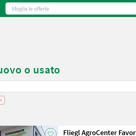
Sfoglia le offerte
uovo o usato
ri
Fliegl AgroCenter Fa