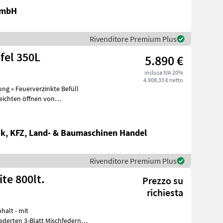
GmbH
Rivenditore Premium Plus
aufel 350L
5.890 €
inclusa IVA 20%
4.908,33 € netto
eichten öffnen von
k, KFZ, Land- & Baumaschinen Handel
Rivenditore Premium Plus
orite 800lt.
Prezzo su
richiesta