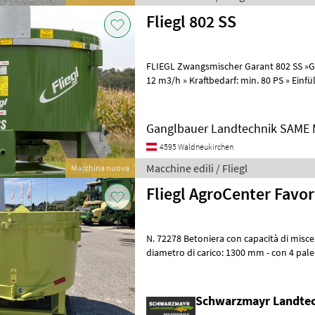
Fliegl 802 SS
FLIEGL Zwangsmischer Garant 802 SS »Garant 802 SS« » Leistung: ca.
12 m3/h » Kraftbedarf: min. 80 PS » Ein
Volumen: 800 l » Eigeng
Ganglbauer Landtechnik SAME M
4595 Waldneukirchen
Macchine edili / Fliegl
Macchina nuova
Fliegl AgroCenter Favo
N. 72278 Betoniera con capacità di miscelazione di 600 litri - con
diametro di carico: 1300 mm - con 4 pale di miscelazione a 3 pale
ammortizzate - con saracinesca
Schwarzmayr Landte