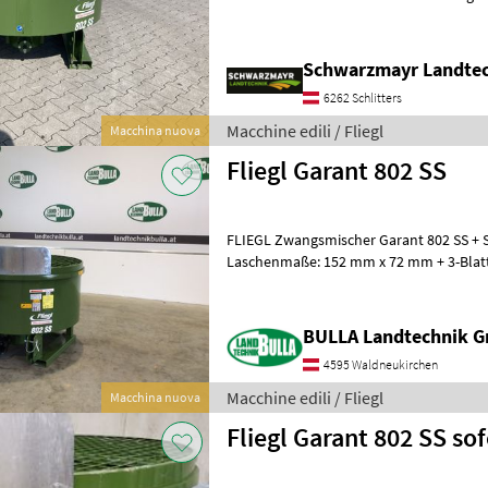
mit Auslaufschieber hinten - mit Sc
Schwarzmayr Landtec
6262 Schlitters
Macchine edili / Fliegl
Macchina nuova
Fliegl Garant 802 SS
FLIEGL Zwangsmischer Garant 802 SS +
Laschenmaße: 152 mm x 72 mm + 3-Blatt
verstellbar + Seitenwandabstreifer + Aus
BULLA Landtechnik 
4595 Waldneukirchen
Macchine edili / Fliegl
Macchina nuova
Fliegl Garant 802 SS 