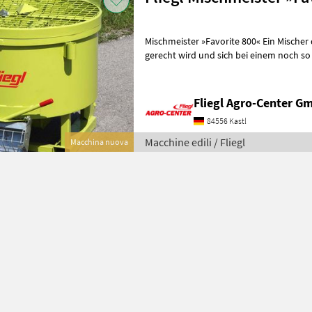
Mischmeister »Favorite 800« Ein Mische
gerecht wird und sich bei einem noch so 
Features » Einstellbarer Seitenwand
Fliegl Agro-Center G
84556 Kastl
Macchine edili / Fliegl
Macchina nuova