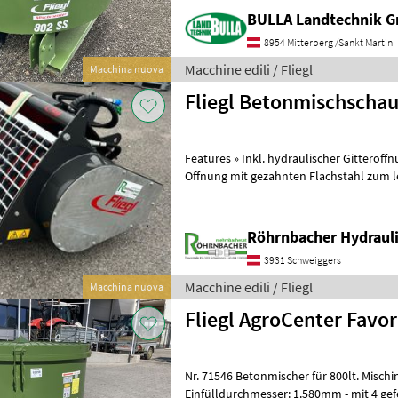
BULLA Landtechnik 
8954 Mitterberg /Sankt Martin
Macchine edili / Fliegl
Macchina nuova
Fliegl Betonmischsch
Features » Inkl. hydraulischer Gitteröffnung » Feuerverzinkte Befüll
Öffnung mit gezahnten Flachstahl zum l
Zementsäcken » Hochverschleißfeste
Röhrnbacher Hydrauli
3931 Schweiggers
Macchine edili / Fliegl
Macchina nuova
Fliegl AgroCenter Fav
Nr. 71546 Betonmischer für 800lt. Mischinhalt - mit
Einfülldurchmesser: 1.580mm - mit 4 gefederten 3-Blatt Mischfedern -