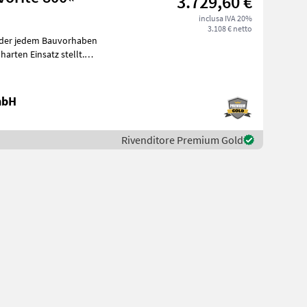
3.729,60 €
inclusa IVA 20%
3.108 € netto
r der jedem Bauvorhaben
harten Einsatz stellt.
mbH
Rivenditore Premium Gold