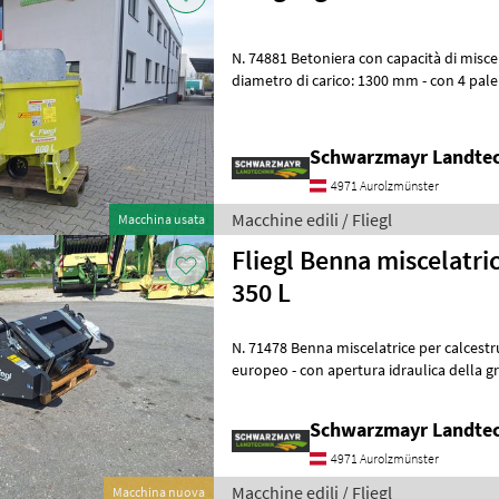
N. 74881 Betoniera con capacità di miscelazione di 600 litri - con
diametro di carico: 1300 mm - con 4 pale di miscelazione a 3 pale
ammortizzate - con saracinesc
Schwarzmayr Landtec
4971 Aurolzmünster
Macchine edili / Fliegl
Macchina usata
Fliegl Benna miscelatrice per calcestruzzo
350 L
N. 71478 Benna miscelatrice per calcestruzzo - con attacco standard
europeo - con apertura idraulica della griglia Dettagli tecnici
d'olio consigliata: 40
Schwarzmayr Landtec
4971 Aurolzmünster
Macchine edili / Fliegl
Macchina nuova