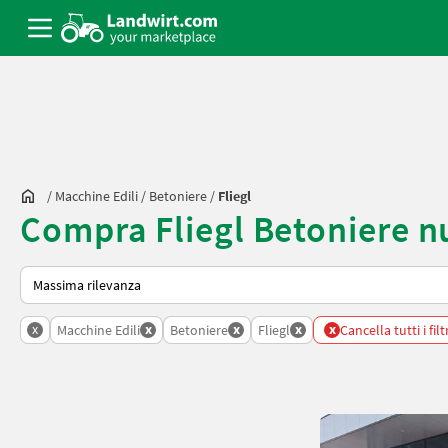
/
Macchine Edili
/
Betoniere
/
Fliegl
Compra Fliegl Betoniere n
Ecco come viene ordinato su Landwirt.com
x
x
x
x
x
Macchine Edili
Betoniere
Fliegl
Cancella tutti i filt