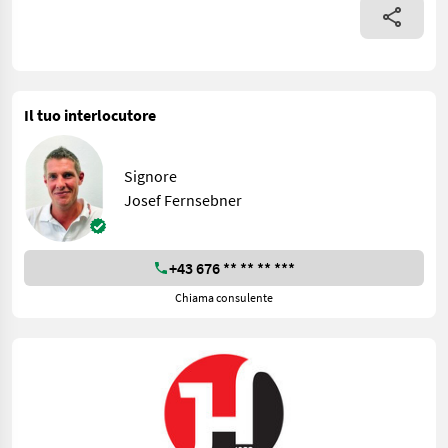
Il tuo interlocutore
Signore
Josef Fernsebner
+43 676 ** ** ** ***
Chiama consulente