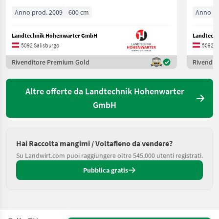
Anno prod. 2009
600 cm
Anno pr
Landtechnik Hohenwarter GmbH
Landtech
5092 Salisburgo
5092 S
Rivenditore Premium Gold
Rivendit
Altre offerte da Landtechnik Hohenwarter
GmbH
Hai Raccolta mangimi / Voltafieno da vendere?
Su Landwirt.com puoi raggiungere oltre 545.000 utenti registrati.
Pubblica gratis