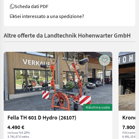
Scheda dati PDF
Sei interessato a una spedizione?
Altre offerte da Landtechnik Hohenwarter GmbH
Macchina usata
Fella TH 601 D Hydro (26107)
Krone 
4.490 €
7.900 €
inclusa IVA 20%
IVA/commis
3.741,67 € netto
6.991,15 € n