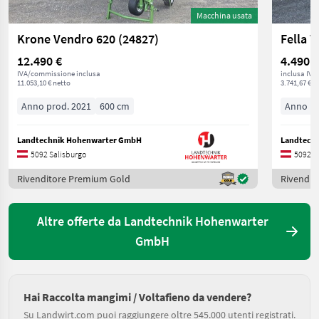
Macchina usata
Krone Vendro 620 (24827)
Fella 
12.490 €
4.490 €
IVA/commissione inclusa
inclusa IVA
11.053,10 € netto
3.741,67 € n
Anno prod. 2021
600 cm
Anno pr
Landtechnik Hohenwarter GmbH
Landtech
5092 Salisburgo
5092 S
Rivenditore Premium Gold
Rivendit
Altre offerte da Landtechnik Hohenwarter
GmbH
Hai Raccolta mangimi / Voltafieno da vendere?
Su Landwirt.com puoi raggiungere oltre 545.000 utenti registrati.