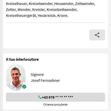
Kreiselheuer, Kreiselwender, Heuwender, Zettwender,
Zetter, Wender, Kreisler, Kreiselzettwender,
Kreiselheuergerät, Heukreisle, Krone.
Krone KW 6.02/6 *Tastrad *Gelenkwelle *Mech.Grenzstreueinrich
Il tuo interlocutore
Signore
Josef Fernsebner
+43 676 ** ** ** ***
Chiama consulente