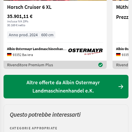
Horsch Cruiser 6 XL
35.901,11 €
Prezzo 
inclusa IVA 19%
30.169 € netto
Anno prod. 2024
600 cm
Albin Ostermayr Landmaschinenhandel e.K.
93352 Baviera
93352 
Rivenditore Premium Plus
Rivendit
Altre offerte da Albin Ostermayr
Landmaschinenhandel e.K.
Questo potrebbe interessarti
CATEGORIE APPROPRIATE