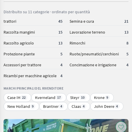
Distribuito su 11 categorie · ordinato per quantità
trattori
45
Semina e cura
21
Raccolta mangimi
15
Lavorazione terreno
13
Raccolto agricolo
13
Rimorchi
8
Protezione piante
5
Ruote/pneumatici/cerchioni
5
Accessori per trattore
4
Concimazione e irrigazione
4
Ricambi per macchine agricole
4
MARCHI PRINCIPALI DEL RIVENDITORE
Case IH
Kverneland
Steyr
Krone
22
17
10
9
New Holland
Brantner
Claas
John Deere
9
4
4
4