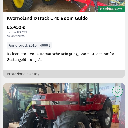
Macchina usata
Kverneland IXtrack C 40 Boom Guide
65.450 €
inclusa IVA 19%
55.000 € netto
Anno prod. 2015
4000 l
iXClean Pro = vollautomatische Reinigung, Boom Guide Comfort
Gestängeführung, Ac
Protezione piante /