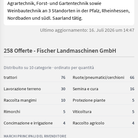
Agrartechnik, Forst- und Gartentechnik sowie
Weinbautechnik an 3 Standorten in der Pfalz, Rheinhessen,
Nordbaden und südl. Saarland tätig.
Ultimo aggiornamento: 16. Juli 2026 um 14:47
258 Offerte - Fischer Landmaschinen GmbH
Distribuito su 10 categorie · ordinato per quantità
trattori
76
Ruote/pneumatici/cerchioni
66
Lavorazione terreno
30
Semina e cura
16
Raccolta mangimi
10
Protezione piante
5
Rimorchi
5
Viticoltura
5
Concimazione e irrigazione
4
Raccolto agricolo
4
MARCHI PRINCIPALI DEL RIVENDITORE