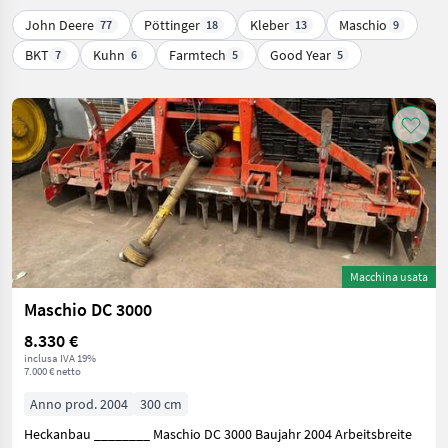
John Deere
Pöttinger
Kleber
Maschio
77
18
13
9
BKT
Kuhn
Farmtech
Good Year
7
6
5
5
Macchina usata
Maschio DC 3000
8.330 €
inclusa IVA 19%
7.000 € netto
Anno prod. 2004
300 cm
Heckanbau ________ Maschio DC 3000 Baujahr 2004 Arbeitsbreite